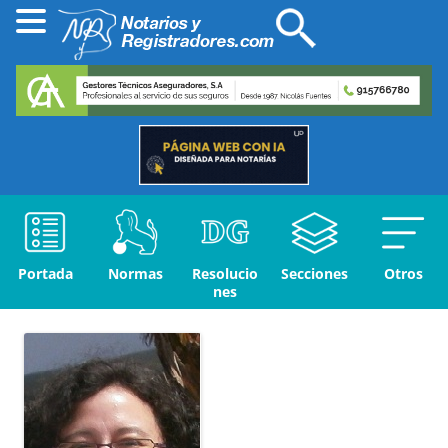
Portada
Normas
Resolucio
Secciones
Otros
nes