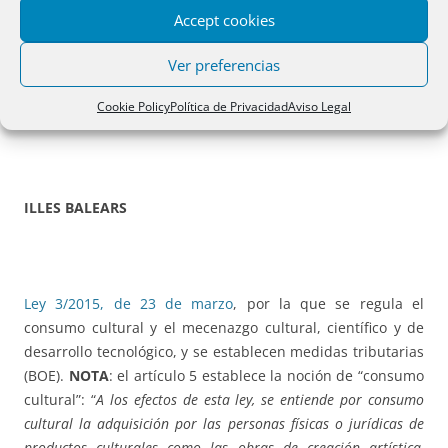
ARAGÓN
Accept cookies
Ver preferencias
Cookie Policy
Política de Privacidad
Aviso Legal
LEY 4/2015, de 25 de marzo
, de Comercio de Aragón
ILLES BALEARS
Ley 3/2015, de 23 de marzo
, por la que se regula el
consumo cultural y el mecenazgo cultural, científico y de
desarrollo tecnológico, y se establecen medidas tributarias
(BOE).
NOTA
: el artículo 5 establece la noción de “consumo
cultural”: “
A los efectos de esta ley, se entiende por consumo
cultural la adquisición por las personas físicas o jurídicas de
productos culturales como las obras de creación artística,