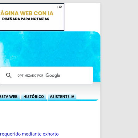
ESTA WEB
HISTÓRICO
ASISTENTE IA
A DGRN
QUÉ OFRECEMOS
 NIF
IDEARIO WEB
 LABORAL
QUIÉNES SOMOS
ÁBILES
HISTORIA
e requerido mediante exhorto