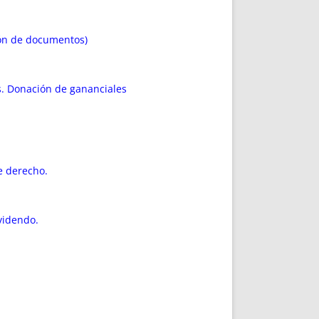
DE INICIO
PREMIO NYR
VORITOS
CONVENCIONES ANUALES
ción de documentos)
A IRPF
NUEVA ETAPA
AS
POLÍTICA DE PRIVACIDAD
IJUELAS
AVISO LEGAL
s. Donación de gananciales
POTECA
REPORTAR INCIDENCIA
PERES
LOGOTIPO
CES
ENTREVISTAS
SONRISA
e derecho.
ENVÍA CORREO
CANALES DE VÍDEO
videndo.