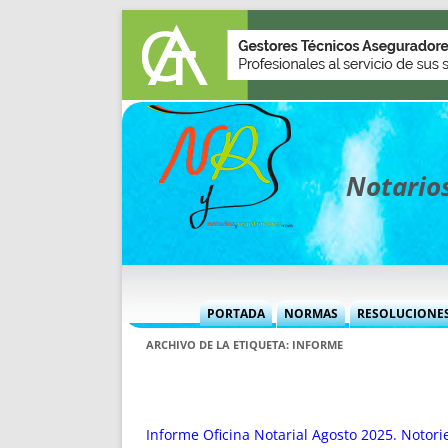
Notarios
PORTADA
NORMAS
RESOLUCIONE
MÁS USADAS (CUADRO)
INFORMES 
ARCHIVO DE LA ETIQUETA:
INFORME
INFORMES MENSUALES
VOCES P
MÁS DESTACADAS
VOCES M
TITULARES DESDE 2002
TITULARES
Informe Oficina Notarial Agosto 2025. Notor