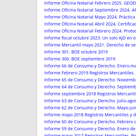
ENRIQUECIDAS
TITULARES 
Informe Oficina Notarial Febrero 2025. GEO
NO DESESPERES
CAT
Informe Oficina Notarial Septiembre 2024. AFO
Informe Oficina Notarial Mayo 2024. Práctica N
A MANO
SUCESIONES 
Informe Oficina Notarial Abril 2024. Certific
FUTURAS NORMAS
GEORREFE
Informe Oficina Notarial Febrero 2024. Protoc
ALQUILE
Informe fiscal octubre 2023. Un solo AJD en
TRI
Informe Mercantil mayo 2021. Derecho de sep
LH Y C
Informe 301. BOE octubre 2019
¿SABIA
Informe 300. BOE septiembre 2019
Informe 66 de Consumo y Derecho. Enero-ma
FRANCI
Informe Febrero 2019 Registros Mercantiles.
BÚSQUED
Informe 65 de Consumo y Derecho. Noviemb
Informe 64 de Consumo y Derecho. Septiem
Informe septiembre 2018 Registros Mercantil
Informe 63 de Consumo y Derecho. Julio-ago
Informe 62 de Consumo y Derecho. Mayo-jun
Informe mayo 2018 Registros Mercantiles y d
Informe 60 de Consumo y Derecho. Febrero 
Informe 59 de Consumo y Derecho. Enero de
Informe mayo 2017 Registros Mercantiles. Po