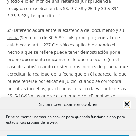
y todo ello en mor de una reiterada jurisprudencia
recogida entre otras en las SS. 9-7-88 y 25-1 y 30-5-89″ –
S.23-3-92 y las que cita-…”.
2ª)
Diferenciadora entre la existencia del documento y su
fecha
(Sentencia de 30-5-89”: «El principio general que
establece el art. 1227 C.c. sólo es aplicable cuando el
hecho a que se refiere puede tener demostración por el
propio documento únicamente, lo que no ocurre (en el
caso de autos) cuando existen otros medios de prueba que
acreditan la realidad de la fecha que en él aparece, la que
puede tenerse por eficaz en juicio, cuando se corrobora
por otras (pruebas) practicadas…»; y con la variante de las
SS. 5-10-93 y las que se citan, que dice: «El motivo se
desestima en virtud de la constante doctrina de esta Sala,
Sí, también usamos cookies
según la cual el art. 1227 C.c., sólo es aplicable cuando no
Principalmente usamos las cookies para que todo funcione bien y para
consten por otros medios la realidad y certeza de la fecha
estadísticas propias de la web.
del documento privado, sin que sea posible aplicar este
criterio para tener por cierto el documento en cuestión,