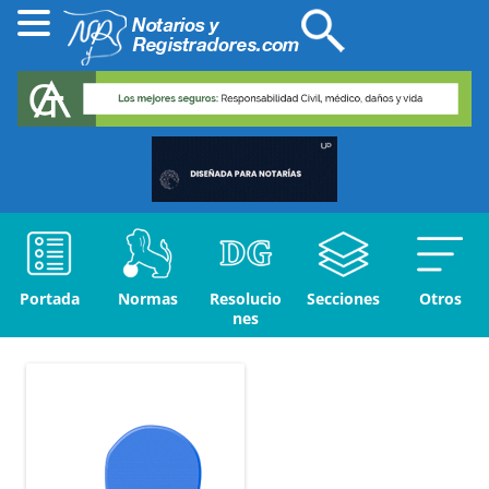
Portada
Normas
Resolucio
Secciones
Otros
nes