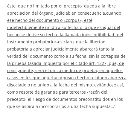
éste, que no limitado por el precepto, queda a la libre
apreciación del órgano judicial; en consecuencia,
cuando
ese hecho del documento o «corpus», esté
indefectiblemente unido a su fecha o lo que es igual del
hecho se derive su fecha -la llamada inescindibilidad- del
instrumento probatorio»-es claro, que la libertad
probatoria a apreciar judicialmente abarcará tanto la
verdad del documento como a su fecha, sin la cortapisa de
la prueba tasada impuesta por el citado art. 1227, que, de
consiguiente, será el único medio de prueba, en aquellos
casos en los que aquel «corpus» o hecho relatado aparezca
disociado o no unido a la fecha del mismo
, evitándose así,
como resorte de garantía para terceros -razón del
precepto- el riesgo de documentos preconstituidos en los
que se aspira a incorporarlos a una fecha supuesta…”.