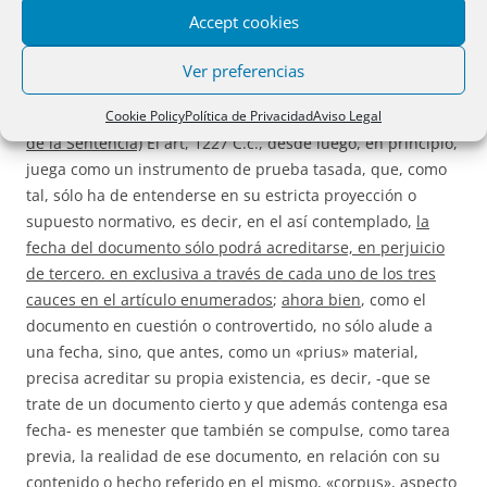
pero no su fecha, extremo este que se determinaría
Accept cookies
exclusivamente en consonancia con el art. 1227 (SS.20-10-
89 y 6-3-90 y en las que en ellas se citan…».
Ver preferencias
Cookie Policy
Política de Privacidad
Aviso Legal
3º)
De la inescindibilidad del documento y su fecha (Tesis
de la Sentencia)
El art, 1227 C.c., desde luego, en principio,
juega como un instrumento de prueba tasada, que, como
tal, sólo ha de entenderse en su estricta proyección o
supuesto normativo, es decir, en el así contemplado,
la
fecha del documento sólo podrá acreditarse, en perjuicio
de tercero. en exclusiva a través de cada uno de los tres
cauces en el artículo enumerados
;
ahora bien
, como el
documento en cuestión o controvertido, no sólo alude a
una fecha, sino, que antes, como un «prius» material,
precisa acreditar su propia existencia, es decir, -que se
trate de un documento cierto y que además contenga esa
fecha- es menester que también se compulse, como tarea
previa, la realidad de ese documento, en relación con su
contenido o hecho referido en el mismo, «corpus», aspecto