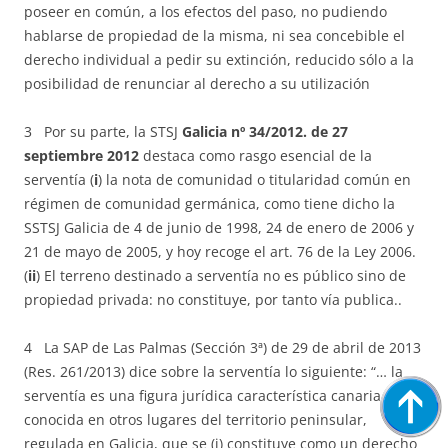
poseer en común, a los efectos del paso, no pudiendo
hablarse de propiedad de la misma, ni sea concebible el
derecho individual a pedir su extinción, reducido sólo a la
posibilidad de renunciar al derecho a su utilización
3 Por su parte, la STSJ
Galicia nº 34/2012. de 27
septiembre 2012
destaca como rasgo esencial de la
serventía (
i
) la nota de comunidad o titularidad común en
régimen de comunidad germánica, como tiene dicho la
SSTSJ Galicia de 4 de junio de 1998, 24 de enero de 2006 y
21 de mayo de 2005, y hoy recoge el art. 76 de la Ley 2006.
(
ii
) El terreno destinado a serventía no es público sino de
propiedad privada: no constituye, por tanto vía publica..
4 La SAP de Las Palmas (Sección 3ª) de 29 de abril de 2013
(Res. 261/2013) dice sobre la serventía lo siguiente: “… la
serventía es una figura jurídica característica canaria,
conocida en otros lugares del territorio peninsular,
regulada en Galicia, que se (i) constituye como un derecho