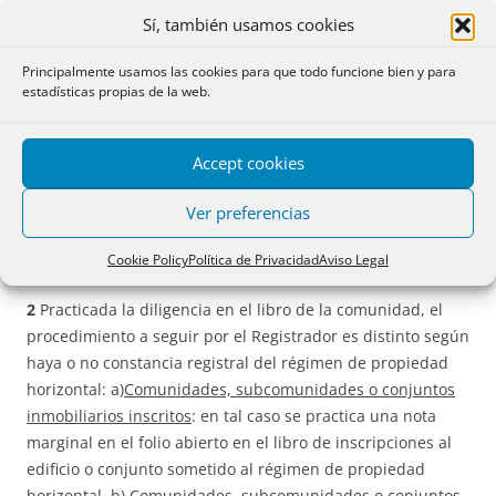
del apartado 7 del citado precepto reglamentario).
Sí, también usamos cookies
De un caso de no inscripción se ocupó la
R. 30 de marzo de
Principalmente usamos las cookies para que todo funcione bien y para
estadísticas propias de la web.
2010
. BOE 24 de mayo de 2010, y dijo lo siguiente: hay
comunidad cuando el garaje (que forma parte de una
división horizontal) está dividido en participaciones
Accept cookies
indivisas (
ex.art
.392 CC). El registrador debe legalizar el
libro de esa comunidad aunque la titularidad registral no
Ver preferencias
la refleje ni está previsto estatutariamente un órgano
colectivo especial.
Cookie Policy
Política de Privacidad
Aviso Legal
2
Practicada la diligencia en el libro de la comunidad, el
procedimiento a seguir por el Registrador es distinto según
haya o no constancia registral del régimen de propiedad
horizontal: a)
Comunidades, subcomunidades o conjuntos
inmobiliarios inscritos
: en tal caso se practica una nota
marginal en el folio abierto en el libro de inscripciones al
edificio o conjunto sometido al régimen de propiedad
horizontal. b)
Comunidades, subcomunidades o conjuntos