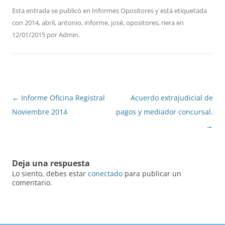
Esta entrada se publicó en
Informes Opositores
y está etiquetada
con
2014
,
abril
,
antonio
,
informe
,
josé
,
opositores
,
riera
en
12/01/2015
por
Admin
.
Navegación
←
Informe Oficina Registral
Acuerdo extrajudicial de
de
Noviembre 2014
pagos y mediador concursal.
entradas
→
Deja una respuesta
Lo siento, debes estar
conectado
para publicar un
comentario.