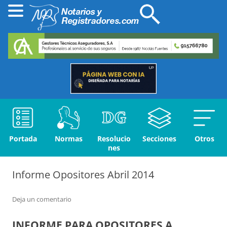
Portada
Normas
Resolucio
Secciones
Otros
nes
Informe Opositores Abril 2014
Deja un comentario
INFORME PARA OPOSITORES A