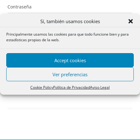
Contraseña
Sí, también usamos cookies
Principalmente usamos las cookies para que todo funcione bien y para
estadísticas propias de la web.
Recuérdame
Accept cookies
Acceder
Ver preferencias
Registro
Cookie Policy
Política de Privacidad
Aviso Legal
¿Has olvidado tu contraseña?