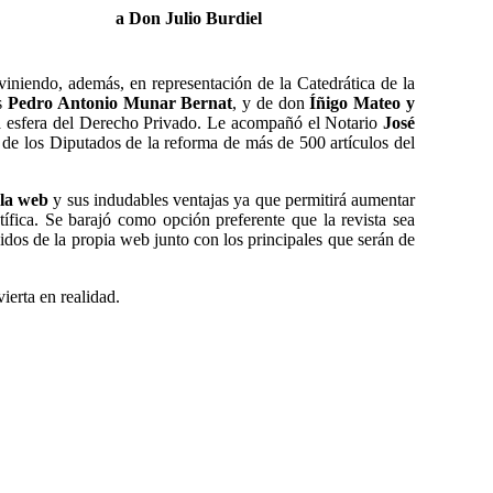
a
Don
Julio Burdiel
rviniendo,
además
,
en representación de la Catedrática de la
es
Pedro Antonio Munar Bernat
,
y de don
Íñigo Mateo y
la esfera del Derecho Privado. Le
acompañ
ó
el Notario
José
e los Diputados de la reforma de más de 500 artículos del
 la web
y sus indudables ventajas ya que permitirá aumentar
ífica. Se barajó como opción preferente que la revista sea
dos de la propia web junto con los principales que serán de
ierta en realidad.