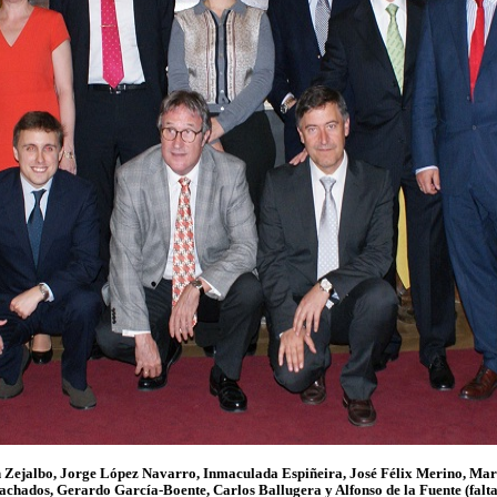
n Zejalbo, Jorge López Navarro, Inmaculada Espiñeira, José Félix Merino, Mar
achados, Gerardo García-Boente, Carlos Ballugera y Alfonso de la Fuente (falta