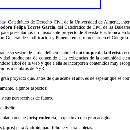
ias
, Catedrático de Derecho Civil de la Universidad de Almería,
inte
odora Felipa Torres García
,
del
C
atedrático de Civil de las Balear
, para presentarnos un ilusionante proyecto de Revista Electrónica en 
n General de Codificación y Ponente en su momento en el Congreso d
ante su sesión de tarde, deliberó sobre el
entronque de la Revista en
ividad productora de contenido a las exigencias de la comunidad cient
ndoso árbol de la web y que a ella se incorporen contenidos muy escogi
 varios miembros de NyR.
ran proyecto que, antes de que acabe el año, es de esperar que se conv
amente, algunos aspectos:
b
y sus perspectivas de futuro.
e diseño.
aulatinamente
jurisprudencia
, lo que tuvo una gran acogida.
s (
apps
) para Android
,
para I
Pho
ne
y para tabletas
.