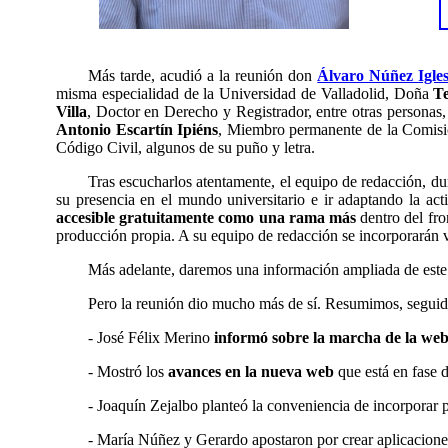
Más tarde, acudió a la reunión
don
Álvaro Núñez Igles
misma especialidad de la Universidad de Valladolid, Doña
Te
Villa
, Doctor en Derecho y Registrador, entre otras personas
Antonio Escartín Ipiéns
, Miembro permanente de la Comisió
Código Civil, algunos de su puño y letra.
Tras escucharlos atentamente, el equipo de redacción, dur
su presencia en el mundo universitario e ir adaptando la act
accesible gratuitamente como una rama más
dentro del fro
producción propia. A su equipo de redacción se incorporarán
Más adelante, daremos una información ampliada de este g
Pero la reunión dio mucho más de sí. Resumimos, seguid
- José Félix Merino
informó sobre la marcha de la we
- Mostró los
avances en la nueva web
que está en fase d
-
Joaquín Zejalbo planteó la conveniencia de incorporar
p
- María
Núñez y
Gerardo
apostaron por
crear aplicacione