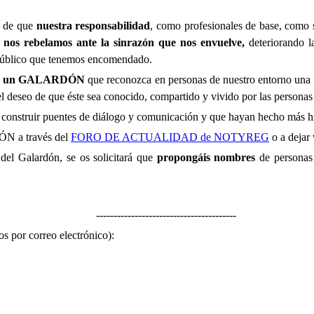
s de que
nuestra responsabilidad
, como profesionales de base, como 
e
nos rebelamos ante la sinrazón que nos envuelve,
deteriorando l
 público que tenemos encomendado.
uir un GALARDÓN
que reconozca en personas de nuestro entorno una t
el deseo de que éste sea conocido, compartido y vivido por las personas 
 construir puentes de diálogo y comunicación y que hayan hecho más hi
N a través del
FORO DE ACTUALIDAD de NOTYREG
o a dejar 
del Galardón, se os solicitará que
propongáis nombres
de personas 
----------------------------------------
s por correo electrónico):