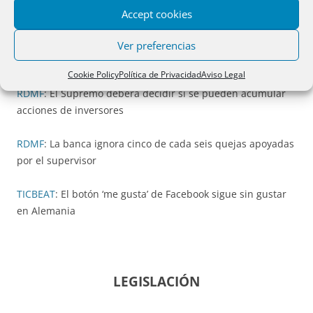
RDMF
: Nuevo capitalismo de los ciudadanos
Accept cookies
RDMF
: Afectados por acciones Bankia reclaman que se
Ver preferencias
admitan las demandas acumuladas
Cookie Policy
Política de Privacidad
Aviso Legal
RDMF
: El Supremo deberá decidir si se pueden acumular
acciones de inversores
RDMF
: La banca ignora cinco de cada seis quejas apoyadas
por el supervisor
TICBEAT
: El botón ‘me gusta’ de Facebook sigue sin gustar
en Alemania
LEGISLACIÓN