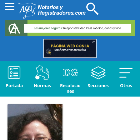
Portada
Normas
Resolucio
Secciones
Otros
nes