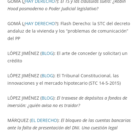
GOMÁ (¿
HAY DERECHO
?):
El TS y las cláusulas suelo: ¿Robin
Hood posmoderno o Poder Judicial legislativo?
GOMÁ (¿
HAY DERECHO
?): Flash Derecho: la STC del decreto
andaluz de la vivienda y los “problemas de comunicación”
del PP
LÓPEZ JIMÉNEZ (
BLOG
): El arte de conceder (y solicitar) un
crédito
LÓPEZ JIMÉNEZ (
BLOG
): El Tribunal Constitucional, las
innovaciones y el mercado hipotecario (STC 14-5-2015)
LÓPEZ JIMÉNEZ (
BLOG
):
El trasvase de depósitos a fondos de
inversión: ¿quién avisa no es traidor?
MÁRQUEZ (
EL DERECHO
):
El bloqueo de las cuentas bancarias
ante la falta de presentación del DNI. Una cuestión legal