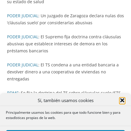
su estado de salud
PODER JUDICIAL
: Un juzgado de Zaragoza declara nulas dos
‘cláusulas suelo’ por considerarlas abusivas
PODER JUDICIAL
: El Supremo fija doctrina contra cláusulas
abusivas que establece intereses de demora en los
préstamos bancarios
PODER JUDICIAL
: El TS condena a una entidad bancaria a
devolver dinero a una cooperativa de viviendas no
entregadas
RDMF
: Se fija la doctrina del TS sobre cláusulas suelo (STS
25 marzo 2015)
Sí, también usamos cookies
Principalmente usamos las cookies para que todo funcione bien y para
RDMF
: La hipoteca no determinó el precio de tasación (STC
estadísticas propias de la web.
2 marzo 2015)