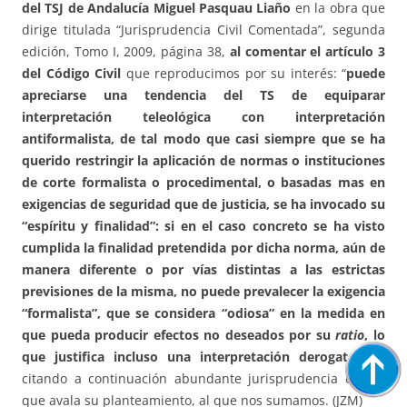
del TSJ de Andalucía Miguel Pasquau Liaño
en la obra que
dirige titulada “Jurisprudencia Civil Comentada”, segunda
edición, Tomo I, 2009, página 38,
al comentar el artículo 3
del Código Civil
que reproducimos por su interés: “
puede
apreciarse una tendencia del TS de equiparar
interpretación teleológica con interpretación
antiformalista, de tal modo que casi siempre que se ha
querido restringir la aplicación de normas o instituciones
de corte formalista o procedimental, o basadas mas en
exigencias de seguridad que de justicia, se ha invocado su
“espíritu y finalidad”: si en el caso concreto se ha visto
cumplida la finalidad pretendida por dicha norma, aún de
manera diferente o por vías distintas a las estrictas
previsiones de la misma, no puede prevalecer la exigencia
“formalista”, que se considera “odiosa” en la medida en
que pueda producir efectos no deseados por su
ratio
, lo
que justifica incluso una interpretación derogatoria.”;
citando a continuación abundante jurisprudencia del TS
que avala su planteamiento, al que nos sumamos. (JZM)