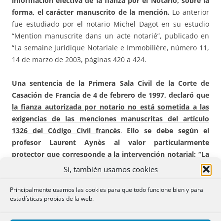
información efectiva de la fianza por el Notario, sobre la
forma, el carácter manuscrito de la mención.
Lo anterior
fue estudiado por el notario Michel Dagot en su estudio
“Mention manuscrite dans un acte notarié”, publicado en
“La semaine Juridique Notariale e Immobilière, número 11,
14 de marzo de 2003, páginas 420 a 424.
Una sentencia de la Primera Sala Civil de la Corte de
Casación de Francia de 4 de febrero de 1997, declaró que
la fianza autorizada por notario no está sometida a las
exigencias de las menciones manuscritas del artículo
1326 del Código Civil francés
.
Ello se debe según el
profesor Laurent Aynès al valor particularmente
protector que corresponde a la intervención notarial: “La
autenticidad permite al acto hacer fe y los consejos del
Sí, también usamos cookies
notario son suficientes para informar al fiador sobre la
gravedad y el alcance de su obligación
”. Ante ello
Principalmente usamos las cookies para que todo funcione bien y para
estadísticas propias de la web.
Majdansky, que cita a Aynes en la página 165 de la obra
que luego se cita, aboga por la
dispensa al notario de la