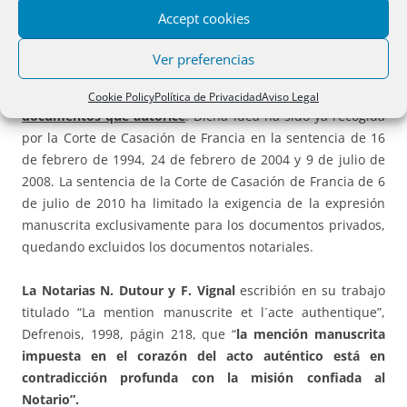
notario son suficientes para informar al fiador sobre la
Accept cookies
gravedad y el alcance de su obligación
”. Ante ello
Majdansky, que cita a Aynes en la página 165 de la obra
Ver preferencias
que luego se cita, aboga por la
dispensa al notario de la
obligación de recoger la expresión manuscrita en los
Cookie Policy
Política de Privacidad
Aviso Legal
documentos que autorice
. Dicha idea ha sido ya recogida
por la Corte de Casación de Francia en la sentencia de 16
de febrero de 1994, 24 de febrero de 2004 y 9 de julio de
2008. La sentencia de la Corte de Casación de Francia de 6
de julio de 2010 ha limitado la exigencia de la expresión
manuscrita exclusivamente para los documentos privados,
quedando excluidos los documentos notariales.
La Notarias N. Dutour y F. Vignal
escribión en su trabajo
titulado “La mention manuscrite et l´acte authentique”,
Defrenois, 1998, págin 218, que “
la mención manuscrita
impuesta en el corazón del acto auténtico está en
contradicción profunda con la misión confiada al
Notario”.