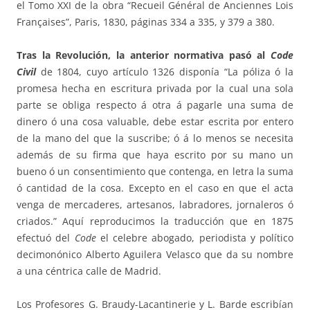
el Tomo XXI de la obra “Recueil Général de Anciennes Lois
Françaises”, Paris, 1830, páginas 334 a 335, y 379 a 380.
Tras la Revolución, la anterior normativa pasó al
Code
Civil
de 1804, cuyo artículo 1326 disponía “La póliza ó la
promesa hecha en escritura privada por la cual una sola
parte se obliga respecto á otra á pagarle una suma de
dinero ó una cosa valuable, debe estar escrita por entero
de la mano del que la suscribe; ó á lo menos se necesita
además de su firma que haya escrito por su mano un
bueno ó un consentimiento que contenga, en letra la suma
ó cantidad de la cosa. Excepto en el caso en que el acta
venga de mercaderes, artesanos, labradores, jornaleros ó
criados.” Aquí reproducimos la traducción que en 1875
efectuó del
Code
el celebre abogado, periodista y político
decimonónico Alberto Aguilera Velasco que da su nombre
a una céntrica calle de Madrid.
Los Profesores G. Braudy-Lacantinerie y L. Barde escribían