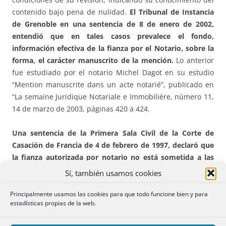
contenido bajo pena de nulidad.
El Tribunal de Instancia
de Grenoble en una sentencia de 8 de enero de 2002,
entendió que en tales casos prevalece el fondo,
información efectiva de la fianza por el Notario, sobre la
forma, el carácter manuscrito de la mención.
Lo anterior
fue estudiado por el notario Michel Dagot en su estudio
“Mention manuscrite dans un acte notarié”, publicado en
“La semaine Juridique Notariale e Immobilière, número 11,
14 de marzo de 2003, páginas 420 a 424.
Una sentencia de la Primera Sala Civil de la Corte de
Casación de Francia de 4 de febrero de 1997, declaró que
la fianza autorizada por notario no está sometida a las
exigencias de las menciones manuscritas del artículo
Sí, también usamos cookies
1326 del Código Civil francés
.
Ello se debe según el
profesor Laurent Aynès al valor particularmente
Principalmente usamos las cookies para que todo funcione bien y para
estadísticas propias de la web.
protector que corresponde a la intervención notarial: “La
autenticidad permite al acto hacer fe y los consejos del