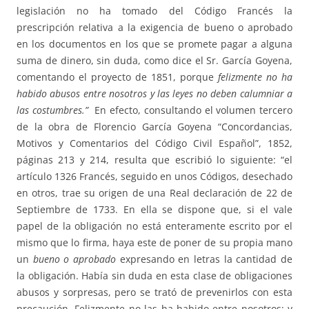
legislación no ha tomado del Código Francés la
prescripción relativa a la exigencia de bueno o aprobado
en los documentos en los que se promete pagar a alguna
suma de dinero, sin duda, como dice el Sr. García Goyena,
comentando el proyecto de 1851, porque
felizmente no ha
habido abusos entre nosotros y las leyes no deben calumniar a
las costumbres.”
En efecto, consultando el volumen tercero
de la obra de Florencio García Goyena “Concordancias,
Motivos y Comentarios del Código Civil Español”, 1852,
páginas 213 y 214, resulta que escribió lo siguiente: “el
artículo 1326 Francés, seguido en unos Códigos, desechado
en otros, trae su origen de una Real declaración de 22 de
Septiembre de 1733. En ella se dispone que, si el vale
papel de la obligación no está enteramente escrito por el
mismo que lo firma, haya este de poner de su propia mano
un
bueno o aprobado
expresando en letras la cantidad de
la obligación. Había sin duda en esta clase de obligaciones
abusos y sorpresas, pero se trató de prevenirlos con esta
precaución. Felizmente no las ha habido entre nosotros; y