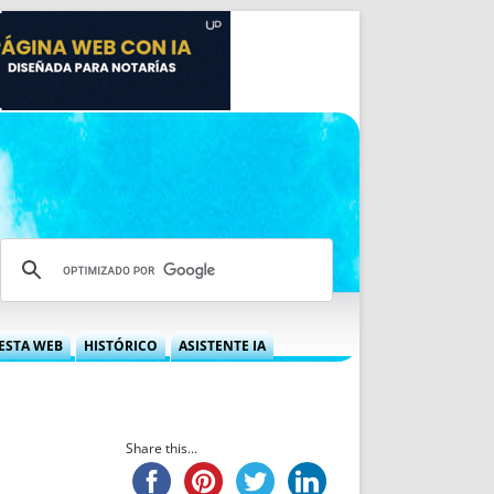
ESTA WEB
HISTÓRICO
ASISTENTE IA
A DGRN
QUÉ OFRECEMOS
 NIF
IDEARIO WEB
 LABORAL
QUIÉNES SOMOS
Share this...
ÁBILES
HISTORIA