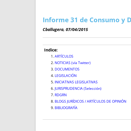
ENRIQUECIDAS
TITULARES 
NO DESESPERES
CAT
A MANO
SUCESIONES 
Informe 31 de Consumo y D
FUTURAS NORMAS
GEORREFE
Cballugera, 07/04/2015
ALQUILE
TRI
LH Y C
Indice:
¿SABIA
ARTÍCULOS
NOTICIAS (vía Twitter)
FRANCI
DOCUMENTOS
BÚSQUED
LEGISLACIÓN
INICIATIVAS LEGISLATIVAS
JURISPRUDENCIA (Selección)
RDGRN
BLOGS JURÍDICOS / ARTÍCULOS DE OPINIÓN
BIBLIOGRAFÍA