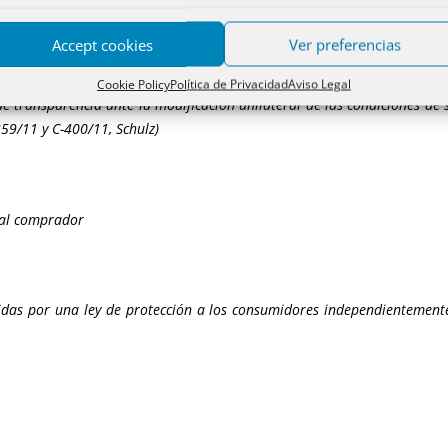
 directiva 93/13 por la sentencia del tribunal de justicia (sala novena) 
Accept cookies
Ver preferencias
Cookie Policy
Política de Privacidad
Aviso Legal
 de transparencia ante la modificación unilateral de las condiciones de
59/11 y C-400/11, Schulz)
 al comprador
idas por una ley de protección a los consumidores independientement