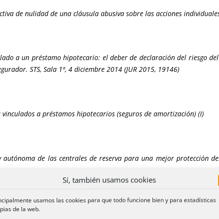
lectiva de nulidad de una cláusula abusiva sobre las acciones individua
lado a un préstamo hipotecario: el deber de declaración del riesgo de
egurador. STS, Sala 1ª, 4 diciembre 2014 (JUR 2015, 19146)
 vinculados a préstamos hipotecarios (seguros de amortización) (I)
 y autónoma de las centrales de reserva para una mejor protección d
Sí, también usamos cookies
ncipalmente usamos las cookies para que todo funcione bien y para estadísticas
pias de la web.
ión de las cláusulas relativas al objeto principal del contrato o a