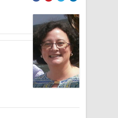
DE INICIO
PREMIO NYR
VORITOS
CONVENCIONES ANUALES
A IRPF
NUEVA ETAPA
AS
POLÍTICA DE PRIVACIDAD
IJUELAS
AVISO LEGAL
POTECA
REPORTAR INCIDENCIA
PERES
LOGOTIPO
CES
ENTREVISTAS
SONRISA
ENVÍA CORREO
CANALES DE VÍDEO