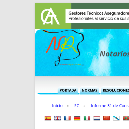
Notarios
PORTADA
NORMAS
RESOLUCIONE
MÁS USADAS (CUADRO)
INFORMES 
Inicio
»
SC
»
Informe 31 de Cons
INFORMES MENSUALES
VOCES P
MÁS DESTACADAS
VOCES M
TITULARES DESDE 2002
TITULARES