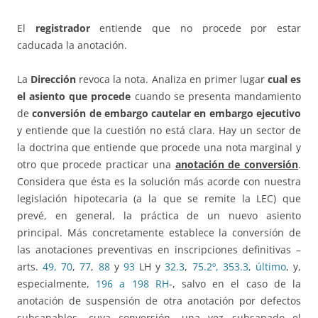
El
registrador
entiende que no procede por estar
caducada la anotación.
La
Dirección
revoca la nota. Analiza en primer lugar
cual es
el asiento que procede
cuando se presenta mandamiento
de
conversión de embargo cautelar en embargo ejecutivo
y entiende que la cuestión no está clara. Hay un sector de
la doctrina que entiende que procede una nota marginal y
otro que procede practicar una
anotación de conversión
.
Considera que ésta es la solución más acorde con nuestra
legislación hipotecaria (a la que se remite la LEC) que
prevé, en general, la práctica de un nuevo asiento
principal. Más concretamente establece la conversión de
las anotaciones preventivas en inscripciones definitivas –
arts.
49,
70
,
77
,
88
y
93
LH y
32.3
,
75.2º,
353.3, último
, y,
especialmente,
196 a 198 RH
-, salvo en el caso de la
anotación de suspensión de otra anotación por defectos
subsanables, cuya conversión, una vez subsanado el