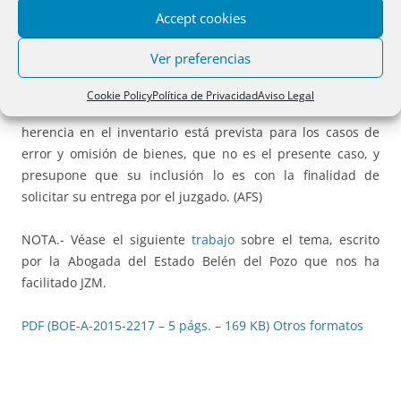
relación, pues la legislación citada exige dicha entrega
Accept cookies
para el ejercicio de las facultades de administración y
disposición por el Estado y si ello es exigible en la esfera
Ver preferencias
civil debe de serlo también en la esfera registral.
Cookie Policy
Política de Privacidad
Aviso Legal
Por otro lado, la modificación de la relación de bienes de la
herencia en el inventario está prevista para los casos de
error y omisión de bienes, que no es el presente caso, y
presupone que su inclusión lo es con la finalidad de
solicitar su entrega por el juzgado. (AFS)
NOTA.- Véase el siguiente
trabajo
sobre el tema, escrito
por la Abogada del Estado Belén del Pozo que nos ha
facilitado JZM.
PDF (BOE-A-2015-2217 – 5 págs. – 169 KB)
Otros formatos