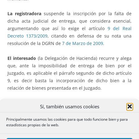
La registradora
suspende la inscripción por la falta de
dicha acta judicial de entrega, que considera esencial,
argumentando que así lo exige el artículo
9 del Real
Decreto 1373/2009
, citando en defensa de su nota una
resolución de la DGRN de
7 de Marzo de 2009
.
El interesado
(la Delegación de Hacienda) recurre y alega
que, ante la imposibilidad de entrega de bien por el
Juzgado, es aplicable el párrafo segundo de dicho artículo
9, es decir basta la incorporación de dicho bien a la
relación de bienes presentada en el Juzgado.
La DGRN
desestima el recurso, señalando que la
Sí, también usamos cookies
adquisición de herencia por el Estado precisa de la
declaración judicial de herederos, y del acta judicial de
Principalmente usamos las cookies para que todo funcione bien y para
estadísticas propias de la web.
entrega de la posesión de los bienes de la herencia, que
han de ser previamente inventariados mediante una