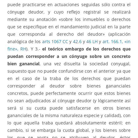
puede practicarse en actuaciones seguidas sólo contra el
cónyuge deudor, y cuyo reflejo registral se realizará
mediante su anotación «sobre los inmuebles o derechos
que se especifique en el mandamiento judicial en la parte
que corresponda al derecho del deudor» (aplicación
analógica de los
arts 1067 CC
y
42.6
y
46 LH
y
art. 166.1, «in
fine», RH
). Y 3.-
el teórico embargo de los derechos que
puedan corresponder a un cónyuge sobre un concreto
bien ganancial
, una vez disuelta la sociedad conyugal,
supuesto que no puede confundirse con el anterior ya que
en el caso de la traba de los derechos que puedan
corresponder al deudor sobre bienes gananciales
concretos, puede perfectamente ocurrir que estos bienes
no sean adjudicados al cónyuge deudor (y lógicamente así
será si su cuota puede satisfacerse en otros bienes
gananciales de la misma naturaleza especie y calidad), con
lo que aquella traba quedará absolutamente estéril; en
cambio, si se embarga la cuota global, y los bienes sobre
los que se anota no se atribuyen al deudor, éstos