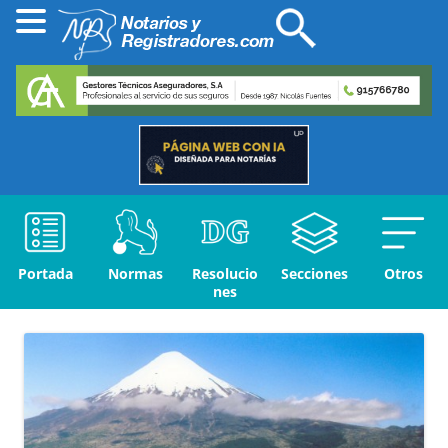
Portada
Normas
Resolucio
Secciones
Otros
nes