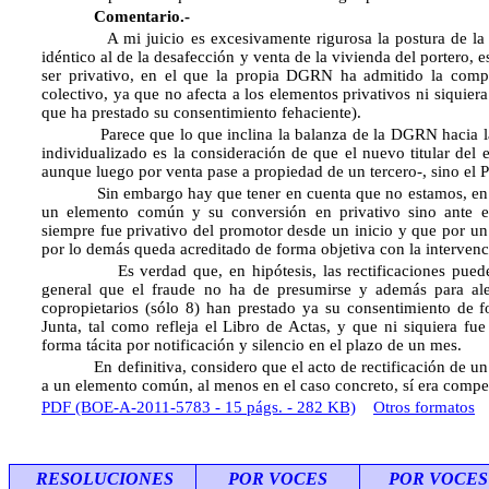
Comentario.-
A mi juicio es excesivamente rigurosa la postura de la DG
idéntico al de la desafección y venta de la vivienda del portero,
ser privativo, en el que la propia DGRN ha admitido la compe
colectivo, ya que no afecta a los elementos privativos ni siquiera 
que ha prestado su consentimiento fehaciente).
Parece que lo que inclina la balanza de la DGRN hacia la 
individualizado es la consideración de que el nuevo titular del
aunque luego por venta pase a propiedad de un tercero-, sino el 
Sin embargo hay que tener en cuenta que no estamos, en sent
un elemento común y su conversión en privativo sino ante el
siempre fue privativo del promotor desde un inicio y que por un 
por lo demás queda acreditado de forma objetiva con la intervenci
Es verdad que, en hipótesis, las rectificaciones pueden e
general que el fraude no ha de presumirse y además para ale
copropietarios (sólo 8) han prestado ya su consentimiento de f
Junta, tal como refleja el Libro de Actas, y que ni siquiera fu
forma tácita por notificación y silencio en el plazo de un mes.
En definitiva, considero que el acto de rectificación de un er
a un elemento común, al menos en el caso concreto, sí era compet
PDF (BOE-A-2011-5783 - 15 págs. - 282 KB)
Otros formatos
RESOLUCIONES
POR VOCES
POR VOCES