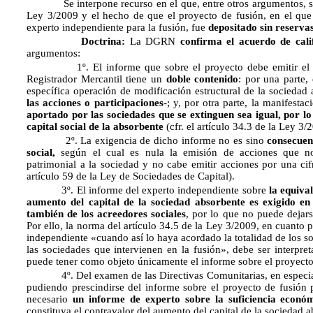
Se interpone recurso en el que, entre otros argumentos, 
Ley 3/2009 y el hecho de que el proyecto de fusión, en el que 
experto independiente para la fusión, fue
depositado sin reserva
Doctrina:
La DGRN
confirma el acuerdo de cali
argumentos:
1º. El informe que sobre el proyecto debe emitir el ex
Registrador Mercantil tiene un
doble contenido
: por una parte, 
específica operación de modificación estructural de la sociedad 
las acciones o participaciones
-; y, por otra parte, la manifest
aportado por las sociedades que se extinguen sea igual, por lo
capital social de la absorbente
(cfr. el artículo 34.3 de la Ley 3/2
2º. La exigencia de dicho informe no es sino
consecuenc
social,
según el cual es nula la emisión de acciones que no
patrimonial a la sociedad y no cabe emitir acciones por una cifr
artículo 59 de la Ley de Sociedades de Capital).
3º. El informe del experto independiente sobre
la equiva
aumento del capital de la sociedad absorbente es exigido en 
también de los acreedores sociales
, por lo que no puede dejars
Por ello, la norma del artículo 34.5 de la Ley 3/2009, en cuanto 
independiente «cuando así lo haya acordado la totalidad de los s
las sociedades que intervienen en la fusión», debe ser interpre
puede tener como objeto únicamente el informe sobre el proyecto
4º. Del examen de las Directivas Comunitarias, en especial d
pudiendo prescindirse del informe sobre el proyecto de fusión 
necesario
un informe de experto sobre la suficiencia econó
constituya el contravalor del aumento del capital de la sociedad a