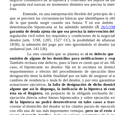
negocio constitutivo de la hipoteca y coinciden los sujetos de un
y garantía real nazcan en momentos distintos sea precisa la inte
ésta.
Entiende, en una interpretación flexible del principio de d
que se precisen las circunstancias básicas que identifiquen la obl
de la que pueda surgir cuando sea futura. Y en ese ámbito d
determinación hipotecaria se ha admitido también (R
26/5/19
garantía de deuda ajena sin que sea precisa la intervención del
regulación civil sobre los requisitos y condiciones de la negocia
deudor (arts. 1198, 1205, 1527 CC), la posibilidad de afianzam
1838), la admisión del pago por otro ignorándolo el deudor (art
unilateral (art. 141 LH).
La otra cuestión que se plantea es
si es defecto que
omisión de alguno de los domicilios para notificaciones y req
También rechaza este defecto, pues si bien es cierto que el art. 6
caso, el hipotecante no deudor- fije en la escritura un domici
requerimientos a efectos del procedimiento de ejecución dire
designación tiene la doble finalidad por un lado de asegurar al a
cambios de residencia o mala fe del deudor, y por otro garantiza
actuaciones ejecutivas,
la falta de designación de dicho domici
alguno que así lo disponga, la ineficacia de la hipoteca ni con
ésta en el Registro,
sin perjuicio de la obligada exclusión de 
ejecución directa sobre bienes hipotecados y sobre ejecución ext
de la hipoteca no podrá desenvolverse en tales casos a tra
constar el domicilio del deudor ni los citados pactos de ejecució
con ello una de sus más importantes ventajas,
pero no el resto 