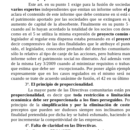
Este art. en su punto 1 exige para la fusión de sociedad
varios expertos
independientes que emitan un informe sobre
el 
aclara el contenido de este informe que debe centrarse en si está o
el patrimonio aportado por las sociedades que se extinguen es ig
aumento de capital de la absorbente. Finalmente en su punto 5
cuando así lo hayan acordado la totalidad de los socios con dere
como en el 5 se utiliza la misma expresión de
proyecto común d
legislador al regular esta dispensa estaba pensando en el
proyec
decir comprensivo de las dos finalidades que le atribuye el punt
sido, el legislador, conocedor profundo del derecho comunitari
sólo lo relativo al tipo de canje de las acciones, pero hubiera m
informe sobre el patrimonio social no dinerario. Así además ve
de la misma Ley 3/2009 cuando al minimizar requisitos o trabas
que estima que debe ser excepcionado. Por poner algún ejemplo 
expresamente que en los casos regulados en el mismo será ne
cuando se trate de acuerdo unánime de fusión, el 42 en su último 
3º.
El principio de proporcionalidad
.
La mayor parte de las Directivas comunitarias están presi
proporcionalidad
, es decir que
toda restricción o limitació
económica debe ser proporcionada a los fines perseguidos
. Po
principio de la
simplificación y por la eliminación de coste
preceptos que pueden ser dudosos siempre nos inclinamos por
finalidad pretendida por dicha ley se habrá esfumado, haciendo in
por incrementar la competitividad de las empresas.
4º.
Falta de claridad en las Directivas
.