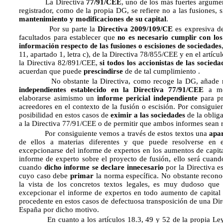
La Directiva
77/91/CEE
, uno de los más fuertes argumen
registrador, como de la propia DG, se refiere no a las fusiones, 
mantenimiento y modificaciones de su capital
.
Por su parte la
Directiva 2009/109/CE
es expresiva d
facultados para establecer que
no es necesario cumplir con los
información respecto de las fusiones o escisiones de sociedades
11, apartado 1, letra c), de la Directiva 78/855/CEE y en el artículo
la Directiva 82/891/CEE,
si todos los accionistas de las socieda
acuerdan que puede
prescindirse
de de tal cumplimiento .
No obstante la Directiva, como recoge la DG, añade m
independientes establecido en la Directiva 77/91/CEE
a me
elaborarse asimismo un
informe pericial independiente
para pro
acreedores en el contexto de la fusión o escisión. Por consiguie
posibilidad en estos casos de
eximir a las sociedades
de la oblig
a la Directiva 77/91/CEE o de permitir que ambos informes sean r
Por consiguiente vemos a través de estos textos una
apar
de ellos a materias diferentes y que puede resolverse en 
excepcionarse del informe de expertos en los aumentos de capit
informe de experto sobre el proyecto de fusión, ello será cuand
cuando
dicho informe se declare innecesario
por la Directiva es
cuyo caso debe
primar
la norma específica. No obstante reconoc
la vista de los concretos textos legales, es muy dudoso que 
excepcionar el informe de expertos en todo aumento de capital
procedente en estos casos de defectuosa transposición de una Di
España por dicho motivo.
En cuanto a los artículos 18.3, 49 y 52 de la propia Ley 3/