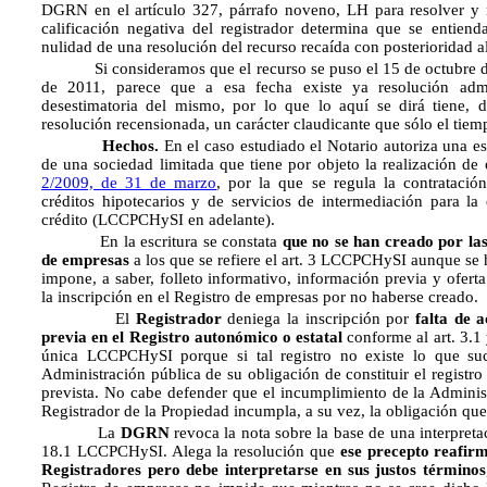
DGRN en el artículo 327, párrafo noveno, LH para resolver y no
calificación negativa del registrador determina que se entien
nulidad de una resolución del recurso recaída con posterioridad al 
Si consideramos que el recurso se puso el 15 de octubre de 
de 2011, parece que a esa fecha existe ya resolución admin
desestimatoria del mismo, por lo que lo aquí se dirá tiene,
resolución recensionada, un carácter claudicante que sólo el tie
Hechos.
En el caso estudiado el Notario autoriza una es
de una sociedad limitada que tiene por objeto la realización de
2/2009, de 31 de marzo
, por la que se regula la contrataci
créditos hipotecarios y de servicios de intermediación para la
crédito (LCCPCHySI en adelante).
En la escritura se constata
que no se han creado por la
de empresas
a los que se refiere el art. 3 LCCPCHySI aunque se 
impone, a saber, folleto informativo, información previa y ofert
la inscripción en el Registro de empresas por no haberse creado.
El
Registrador
deniega la inscripción por
falta de a
previa en el Registro autonómico o estatal
conforme al art. 3.1 
única LCCPCHySI porque si tal registro no existe lo que su
Administración pública de su obligación de constituir el registro
prevista. No cabe defender que el incumplimiento de la Adminis
Registrador de la Propiedad incumpla, a su vez, la obligación que 
La
DGRN
revoca la nota sobre la base de una interpretaci
18.1 LCCPCHySI. Alega la resolución que
ese precepto reafirm
Registradores pero debe interpretarse en sus justos términos