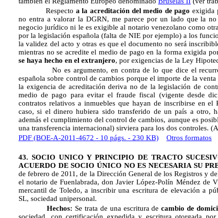
también el Reglamento Europeo denominado
Bruselas II
(ver tra
Respecto
a la acreditación del medio de pago
exigida 
no entra a valorar la DGRN, me parece por un lado que la no 
negocio jurídico ni le es exigible al notario venezolano como otr
por la legislación española (falta de NIE por ejemplo) a los func
la validez del acto y otras es que el documento no será inscribib
mientras no se acredite el medio de pago en la forma exigida por
se haya hecho en el extranjero
, por exigencias de la Ley Hipote
No es argumento, en contra de lo que dice el recurrente,
española sobre control de cambios porque el importe de la venta 
la exigencia de acreditación deriva no de la legislación de cont
medio de pago para evitar el fraude fiscal (vigente desde di
contratos relativos a inmuebles que hayan de inscribirse en el
caso, si el dinero hubiera sido transferido de un país a otro,
además el cumplimiento del control de cambios, aunque es posibl
una transferencia internacional) sirviera para los dos controles. (
PDF (BOE-A-2011-4672 - 10 págs. - 230 KB)
Otros formatos
43. SOCIO UNICO Y PRINCIPIO DE TRACTO SUCESI
ACUERDO DE SOCIO ÚNICO NO ES NECESARIA SU PRE
de febrero de 2011, de la Dirección General de los Registros y de
el notario de Fuenlabrada, don Javier López-Polín Méndez de Vig
mercantil de Toledo, a inscribir una escritura de elevación a pú
SL, sociedad unipersonal.
Hechos:
Se trata de una escritura de
cambio de domici
sociedad, con certificación expedida y escritura otorgada po