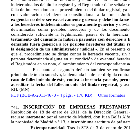
indeterminados del titular registral y el Registrador debe señalar
falta de intervención en el procedimiento del titular registral, ya 
con vulneración del derecho constitucional a la Tutela Jud
exigencia no debe ser excesivamente gravosa y debe limitarse
a los herederos indeterminados es puramente genérico
y obvia
determinadas como posibles herederos y de los documentos
considerado suficiente la legitimación pasiva de la herenci
testamento del causante ni hubiera parientes con derechos a la
demanda fuera genérica a los posibles herederos del titular re
la designación de un administrador judicial
-. En el presente 
que el procedimiento se dirige contra la herencia yacente, sin 
persona determinada alguna en su condición de eventual herede
el Registrador en su nota, el nombramiento del correspondiente ad
En cuanto al segundo defecto también se confirma: Es i
principio de tracto sucesivo, la demanda ha de ser dirigida contra e
caso de fallecimiento de éste, contra la herencia yacente, pero e
acreditar la fecha del fallecimiento del titular registral,
y así
RH. (MN)
PDF (BOE-A-2011-4670 - 4 págs. - 178 KB)
Otros formatos
INSCRIPCIÓN DE EMPRESAS PRESTAMIS
*41.
Resolución de 18 de enero de 2011, de la Dirección General d
recurso interpuesto por el notario de Madrid, don Juan Bolás Alfo
la propiedad de Madrid n.º 13, a inscribir una escritura de présta
Extemporaneidad.
Tras la STS de 3 de enero de 2011