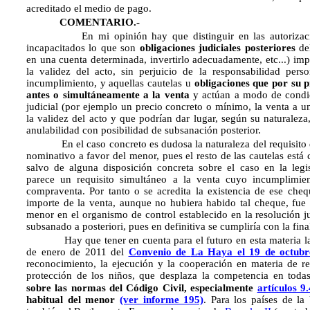
acreditado el medio de pago.
COMENTARIO.-
En mi opinión hay que distinguir en las autorizacione
incapacitados lo que son
obligaciones judiciales posteriores
del
en una cuenta determinada, invertirlo adecuadamente, etc...) imp
la validez del acto, sin perjuicio de la responsabilidad pers
incumplimiento, y aquellas cautelas u
obligaciones que por su p
antes o simultáneamente a la venta
y actúan a modo de condici
judicial (por ejemplo un precio concreto o mínimo, la venta a u
la validez del acto y que podrían dar lugar, según su naturaleza,
anulabilidad con posibilidad de subsanación posterior.
En el caso concreto es dudosa la naturaleza del requisito d
nominativo a favor del menor, pues el resto de las cautelas está 
salvo de alguna disposición concreta sobre el caso en la leg
parece un requisito simultáneo a la venta cuyo incumplimien
compraventa. Por tanto o se acredita la existencia de ese cheq
importe de la venta, aunque no hubiera habido tal cheque, fue 
menor en el organismo de control establecido en la resolución ju
subsanado a posteriori, pues en definitiva se cumpliría con la fina
Hay que tener en cuenta para el futuro en esta materia la e
de enero de 2011 del
Convenio de
La Haya el 19 de octubr
reconocimiento, la ejecución y la cooperación en materia de r
protección de los niños, que desplaza la competencia en toda
, especialmente
sobre las normas del Código Civil
artículos 9.
habitual del menor
(ver informe 195)
. Para los países de l