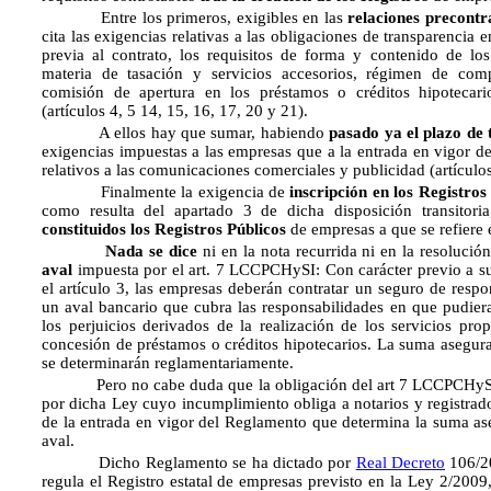
Entre los primeros, exigibles en las 
relaciones precontr
cita las exigencias relativas a las obligaciones de transparencia 
previa al contrato, los requisitos de forma y contenido de l
materia de tasación y servicios accesorios, régimen de comp
comisión de apertura en los préstamos o créditos hipotecari
(artículos 4, 5 14, 15, 16, 17, 20 y 21).
A ellos hay que sumar, habiendo
pasado ya el plazo de 
exigencias impuestas a las empresas que a la entrada en vigor d
relativos a las comunicaciones comerciales y publicidad (artículos
Finalmente la exigencia de
inscripción en los Registros
como resulta del apartado 3 de dicha disposición transitori
constituidos los Registros
Públicos
de empresas a que se refiere e
Nada se dice
ni en la nota recurrida ni en la resolució
aval
impuesta por el art. 7 LCCPCHySI: Con carácter previo a su 
el artículo 3, las empresas deberán contratar un seguro de respo
un aval bancario que cubra las responsabilidades en que pudiera
los perjuicios derivados de la realización de los servicios pro
concesión de préstamos o créditos hipotecarios. La suma asegur
se determinarán reglamentariamente.
Pero no cabe duda que la obligación del art 7 LCCPCHySI e
por dicha Ley cuyo incumplimiento obliga a notarios y registrador
de la entrada en vigor del Reglamento que determina la suma a
aval.
Dicho Reglamento se ha dictado por
Real Decreto
106/20
regula el Registro estatal de empresas previsto en la Ley 2/2009