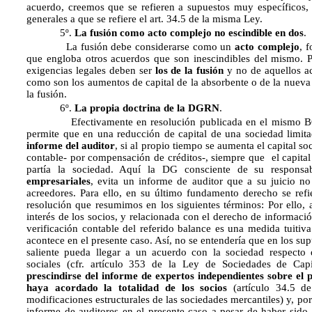
acuerdo, creemos que se refieren a supuestos muy específicos, 
generales a que se refiere el art. 34.5 de la misma Ley.
5º.
La fusión como acto complejo no escindible en dos
.
La fusión debe considerarse como un
acto complejo
, 
que engloba otros acuerdos que son inescindibles del mismo. P
exigencias legales deben ser
los de la fusión
y no de aquellos a
como son los aumentos de capital de la absorbente o de la nueva s
la fusión.
6º.
La propia doctrina de la DGRN
.
Efectivamente en resolución publicada en el mismo BO
permite que en una reducción de capital de una sociedad limit
informe del auditor
, si al propio tiempo se aumenta el capital s
contable- por compensación de créditos-, siempre que el capital r
partía la sociedad. Aquí la DG consciente de su responsa
empresariales
, evita un informe de auditor que a su juicio no 
acreedores. Para ello, en su último fundamento derecho se refi
resolución que resumimos en los siguientes términos: Por ello, 
interés de los socios, y relacionada con el derecho de informaci
verificación contable del referido balance es una medida tuitiv
acontece en el presente caso. Así, no se entendería que en los su
saliente pueda llegar a un acuerdo con la sociedad respecto 
sociales (cfr. artículo 353 de la Ley de Sociedades de Cap
prescindirse del informe de expertos independientes sobre el
haya acordado la totalidad de los socios
(artículo 34.5 de
modificaciones estructurales de las sociedades mercantiles) y, por 
informe de auditores en el presente caso a pesar de haber sid