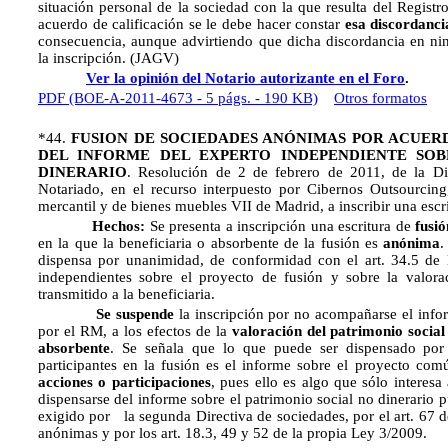
situación personal de la sociedad con la que resulta del Registr
acuerdo de calificación se le debe hacer constar
esa discordanci
consecuencia, aunque advirtiendo que dicha discordancia en ni
la inscripción. (JAGV)
Ver la opinión del Notario autorizante en el Foro
.
PDF (BOE-A-2011-4673 - 5 págs. - 190 KB)
Otros formatos
*44.
FUSION DE SOCIEDADES ANÓNIMAS POR ACUERD
DEL INFORME DEL EXPERTO INDEPENDIENTE SOB
DINERARIO
. Resolución de 2 de febrero de 2011, de la Di
Notariado, en el recurso interpuesto por Cibernos Outsourcing,
mercantil y de bienes muebles VII de Madrid, a inscribir una escri
Hechos:
Se presenta a inscripción una escritura de
fusi
en la que la beneficiaria o absorbente de la fusión es
anónima
.
dispensa por unanimidad, de conformidad con el art. 34.5 de 
independientes sobre el proyecto de fusión y sobre la valora
transmitido a la beneficiaria.
Se suspende
la inscripción por no acompañarse el inf
por el RM, a los efectos de la
valoración del patrimonio social
absorbente
. Se señala que lo que puede ser dispensado por 
participantes en la fusión es el informe sobre el proyecto com
acciones o participaciones
, pues ello es algo que sólo interesa
dispensarse del informe sobre el patrimonio social no dinerario p
exigido por la segunda Directiva de sociedades, por el art. 67 d
anónimas y por los art. 18.3, 49 y 52 de la propia Ley 3/2009.