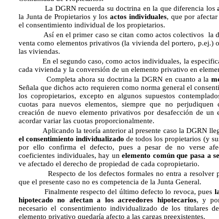
La DGRN recuerda su doctrina en la que diferencia los
la Junta de Propietarios y los
actos individuales
, que por afecta
el consentimiento individual de los propietarios.
Así en el primer caso se citan como actos colectivos la de
venta como elementos privativos (la vivienda del portero, p.ej.) 
las viviendas.
En el segundo caso, como actos individuales, la especificaci
cada vivienda y la conversión de un elemento privativo en elem
Completa ahora su doctrina la DGRN en cuanto a la
mo
Señala que dichos acto requieren como norma general el consent
los copropietarios, excepto en algunos supuestos contemplados
cuotas para nuevos elementos, siempre que no perjudiquen de
creación de nuevo elemento privativos por desafección de un
acordar variar las cuotas proporcionalmente.
Aplicando la teoría anterior al presente caso la DGRN llega
el consentimiento individualizado
de todos los propietarios (y s
por ello confirma el defecto, pues a pesar de no verse afec
coeficientes individuales, hay un
elemento común que pasa a se
ve afectado el derecho de propiedad de cada copropietario.
Respecto de los defectos formales no entra a resolver pu
que el presente caso no es competencia de la Junta General.
Finalmente respecto del último defecto lo revoca, pues
l
hipotecado no afectan a los acreedores hipotecarios
, y po
necesario el consentimiento individualizado de los titulares d
elemento privativo quedaría afecto a las cargas preexistentes.