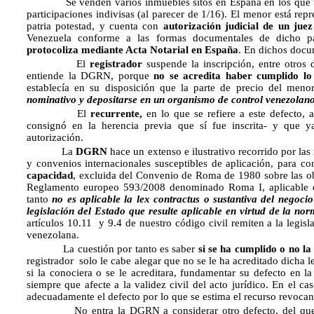
Se venden varios inmuebles sitos en España en los que un 
participaciones indivisas (al parecer de 1/16). El menor está repr
patria potestad, y cuenta con
autorización judicial de un jue
Venezuela conforme a las formas documentales de dicho p
protocoliza mediante Acta Notarial en España
. En dichos docu
El
registrador
suspende la inscripción, entre otros 
entiende la DGRN, porque
no se acredita haber cumplido lo
establecía en su disposición que la parte de precio del men
nominativo y depositarse en un organismo de control venezolan
El
recurrente,
en lo que se refiere a este defecto, 
consignó en la herencia previa que sí fue inscrita- y que 
autorización.
La
DGRN
hace un extenso e ilustrativo recorrido por la
y convenios internacionales susceptibles de aplicación, para c
capacidad
, excluida del Convenio de Roma de 1980 sobre las obl
Reglamento europeo 593/2008 denominado Roma I, aplicable 
tanto
no es aplicable la lex contractus o sustantiva del negocio
legislación del Estado que resulte aplicable en virtud de la nor
artículos 10.11 y 9.4 de nuestro código civil remiten a la legisl
venezolana.
La cuestión por tanto es saber
si se ha cumplido o no la
registrador solo le cabe alegar que no se le ha acreditado dicha le
si la conociera o se le acreditara, fundamentar su defecto en l
siempre que afecte a la validez civil del acto jurídico. En el c
adecuadamente el defecto por lo que se estima el recurso revocand
No entra la DGRN a considerar otro defecto, del que desi