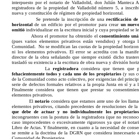
interpuesto por el notario de Valladolid, don Julián Manteca A
registradora de la propiedad de Valladolid número 5, a inscribi
nueva y constitución de régimen de propiedad horizontal.
Se pretende la inscripción de una
rectificación d
horizontal
de un edificio por el promotor para crear
un nuevo
omitió
individualizar en la escritura inicial y cuya propiedad se l
Ahora el promotor ha obtenido el
consentimiento uná
(pues varios elementos privativos están vendidos) y otorga l
Comunidad. No se modifican las cuotas de la propiedad horizont
ni los elementos privativos. El error se acredita con la manif
director de la obra señalando que siempre existió dicho traste
trasladó su existencia a la escritura de obra nueva y división horiz
La
registradora
considera que tienen que 
fehacientemente todos y cada uno de los propietarios
(y sus c
de la Comunidad como acto colectivo, por exigencias del princip
serie de defectos formales relativos a la propia Junta en sí y a 
Finalmente considera que tienen que prestar su consentimie
elementos privativos.
El
notario
considera que estamos ante uno de los llam
elementos privativos, citando precedentes de resoluciones de 
que debe de actuar y no individualmente los propietarios
incongruentes con la postura de la registradora (que no recono
caso improcedentes o excesivamente rigurosos ya que el notario
Libro de Actas. Y finalmente, en cuanto a la necesidad de consen
se remite a la doctrina de la DGRN que considera innecesario e
Comunidad de Propietarios.