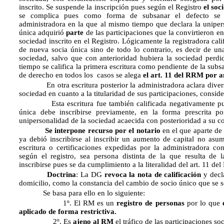
inscrito. Se suspende la inscripción pues según el Registro
el soc
se complica pues como forma de subsanar el defecto se a
administradora en la que al mismo tiempo que declara la uniper
única adquirió
parte
de las participaciones que la convirtieron en
sociedad inscrito en el Registro. Lógicamente la registradora cal
de nueva socia única sino de todo lo contrario, es decir de u
sociedad, salvo que con anterioridad hubiera la sociedad perdi
tiempo se califica la primera escritura como pendiente de la s
de derecho en todos los casos se alega
el art. 11 del RRM por a
En otra escritura posterior la administradora aclara diversas 
sociedad en cuanto a la titularidad de sus participaciones, consid
Esta escritura fue también calificada negativamente pues p
única debe inscribirse previamente, en la forma prescrita p
unipersonalidad de la sociedad acaecida con posterioridad a su co
Se interpone recurso por el notario
en el que aparte de
ya debió inscribirse al inscribir un aumento de capital no asu
escritura o certificaciones expedidas por la administradora co
según el registro, sea persona distinta de la que resulta de l
inscribirse pues se da cumplimiento a la literalidad del art. 11 de
Doctrina
: La DG
revoca la nota de calificación
y decla
domicilio, como la constancia del cambio de socio único que se so
Se basa para ello en lo siguiente:
1º. El RM es un
registro de personas
por lo que
aplicado de forma restrictiva.
2º. Es
ajeno al RM
el tráfico de las participaciones soc