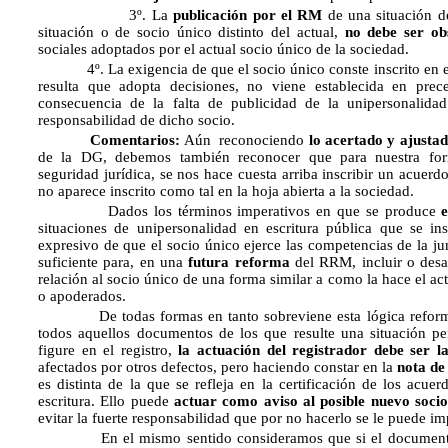
3º. La
publicación por el RM
de una situación d
situación o de socio único distinto del actual,
no debe ser ob
sociales adoptados por el actual socio único de la sociedad.
4º. La exigencia de que el socio único conste inscrito en e
resulta que adopta decisiones, no viene establecida en pre
consecuencia de la falta de publicidad de la unipersonalida
responsabilidad de dicho socio.
Comentarios:
Aún reconociendo
lo acertado y ajustad
de la DG, debemos también reconocer que para nuestra form
seguridad jurídica, se nos hace cuesta arriba inscribir un acuer
no aparece inscrito como tal en la hoja abierta a la sociedad.
Dados los términos imperativos en que se produce
situaciones de unipersonalidad en escritura pública que se ins
expresivo de que el socio único ejerce las competencias de la ju
suficiente para, en una
futura reforma
del RRM, incluir o desar
relación al socio único de una forma similar a como la hace el ac
o apoderados.
De todas formas en tanto sobreviene esta lógica reform
todos aquellos documentos de los que resulte una situación per
figure en el registro,
la actuación del registrador debe ser la
afectados por otros defectos, pero haciendo constar en la
nota de
es distinta de la que se refleja en la certificación de los acuer
escritura. Ello puede
actuar como aviso al posible nuevo socio
evitar la fuerte responsabilidad que por no hacerlo se le puede im
En el mismo sentido consideramos que si el documento pr