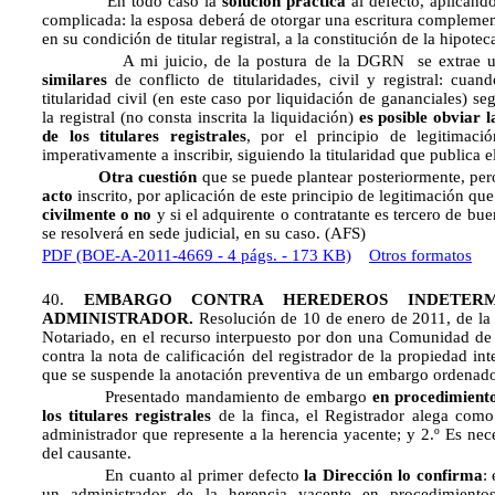
En todo caso la
solución práctica
al defecto, aplicand
complicada: la esposa deberá de otorgar una escritura complemen
en su condición de titular registral, a la constitución de la hipotec
A mi juicio, de la postura de la DGRN se extrae 
similares
de conflicto de titularidades, civil y registral: cua
titularidad civil (en este caso por liquidación de gananciales) s
la registral (no consta inscrita la liquidación)
es posible obviar l
de los titulares registrales
, por el principio de legitimació
imperativamente a inscribir, siguiendo la titularidad que publica e
Otra cuestión
que se puede plantear posteriormente, pero 
acto
inscrito, por aplicación de este principio de legitimación que 
civilmente o no
y si el adquirente o contratante es tercero de bu
se resolverá en sede judicial, en su caso. (AFS)
PDF (BOE-A-2011-4669 - 4 págs. - 173 KB)
Otros formatos
40.
EMBARGO CONTRA HEREDEROS INDETERM
ADMINISTRADOR.
Resolución de 10 de enero de 2011, de la 
Notariado, en el recurso interpuesto por don una Comunidad de 
contra la nota de calificación del registrador de la propiedad in
que se suspende la anotación preventiva de un embargo ordenado
Presentado mandamiento de embargo
en procedimiento
los titulares registrales
de la finca, el Registrador alega com
administrador que represente a la herencia yacente; y 2.º Es nece
del causante.
En cuanto al primer defecto
la Dirección lo confirma
:
un administrador de la herencia yacente en procedimientos