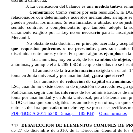
escritura calificada.
3. La verificación del balance es una
medida tuitiva
renun
Comentario:
Como vemos por esta resolución, la DG, a
relacionados con determinados acuerdos mercantiles, siempre se
pueden prestar los mismos. Si esa finalidad o utilidad no se just
sentido contrario o complementario que también adopte la soc
claramente exigido por la Ley
no es necesario
para la inscripci
Mercantil.
No obstante esta doctrina, en principio acertada y aceptabl
qué requisitos podremos o no prescindir
, pues son tantos l
discriminar entre unos y otros. Por poner algunos
ejemplos
en la 
--- Los anuncios, hoy en web, de los
cambios de objeto,
anónimas, y aunque el art. 289 LSC dice que sin ellos no se insc
--- El anuncio de la
transformación
exigido en el art. 1
toma en Junta universal y por unanimidad,
¿para qué sirve?
--- Los anuncios de
reducción de capital en anónimas
e
LSC, cuando no existe derecho de oposición de acreedores,
¿a qu
Pudiéramos seguir con los
informes
de los administradores de m
toma por unanimidad y en Junta Universal, pero bástenos con pr
la DG estima que son exigibles los anuncios y en otros, en que e
entre sí, declara que
cada uno
debe regirse por sus específicas n
PDF (BOE-A-2011-5240 - 5 págs. - 185 KB)
Otros formatos
*47.
DESAFECCIÓN DE ELEMENTOS COMUNES DE PR
de 27 de diciembre de 2010, de la Dirección General de los R