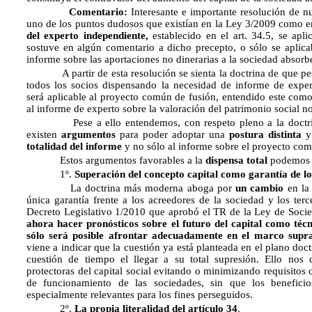
Comentario:
Interesante e importante resolución de n
uno de los puntos dudosos que existían en la Ley 3/2009 como era
del experto independiente,
establecido en el art. 34.5, se apl
sostuve en algún comentario a dicho precepto, o sólo se aplic
informe sobre las aportaciones no dinerarias a la sociedad absorb
A partir de esta resolución se sienta la doctrina de que pes
todos los socios dispensando la necesidad de informe de exper
será aplicable al proyecto común de fusión, entendido este como
al informe de experto sobre la valoración del patrimonio social no
Pese a ello entendemos, con respeto pleno a la doctrina 
existen
argumentos
para poder adoptar una
postura distinta
y 
totalidad del informe
y no sólo al informe sobre el proyecto com
Estos argumentos favorables a la
dispensa total
podemos c
1º.
Superación del concepto capital como garantía de l
La doctrina más moderna aboga por
un cambio
en la 
única garantía frente a los acreedores de la sociedad y los te
Decreto Legislativo 1/2010 que aprobó el TR de la Ley de Soci
ahora hacer pronósticos sobre el futuro del capital como técn
sólo será posible afrontar adecuadamente en el marco supra
viene a indicar que la cuestión ya está planteada en el plano doctr
cuestión de tiempo el llegar a su total supresión. Ello nos 
protectoras del capital social evitando o minimizando requisitos 
de funcionamiento de las sociedades, sin que los benefici
especialmente relevantes para los fines perseguidos.
2º.
La propia literalidad del artículo 34
.