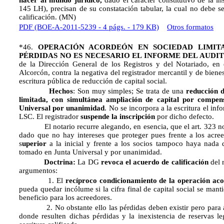
nacer al mundo jurídico,
dado el carácter constitutivo de la in
145 LH), precisan de su constatación tabular, la cual no debe s
calificación. (MN)
PDF (BOE-A-2011-5239 - 4 págs. - 179 KB)
Otros formatos
*46.
OPERACIÓN ACORDEÓN EN SOCIEDAD LIMITA
PÉRDIDAS NO ES NECESARIO EL INFORME DEL AUDIT
de la Dirección General de los Registros y del Notariado, en e
Alcorcón, contra la negativa del registrador mercantil y de biene
escritura pública de reducción de capital social.
Hechos
: Son muy simples; Se trata de una
reducción d
limitada, con simultánea ampliación de capital por compen
Universal por unanimidad
. No se incorpora a la escritura el inf
LSC. El registrador
suspende la inscripción
por dicho defecto.
El notario recurre alegando, en esencia, que el art. 323 no 
dado que no hay intereses que proteger pues frente a los acre
s
uperior
a la inicial y frente a los socios tampoco haya nada
tomado en Junta Universal y por unanimidad.
Doctrina:
La DG
revoca el acuerdo de calificación
del r
argumentos:
1. El
recíproco condicionamiento de la operación ac
pueda quedar incólume si la cifra final de capital social se man
beneficio para los acreedores.
2. No obstante ello las pérdidas deben existir pero para acr
donde resulten dichas pérdidas y la inexistencia de reservas leg