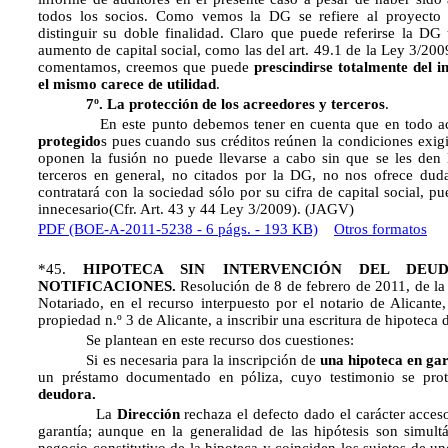
todos los socios. Como vemos la DG se refiere al proyecto
distinguir su doble finalidad. Claro que puede referirse la DG
aumento de capital social, como las del art. 49.1 de la Ley 3/200
comentamos, creemos que puede
prescindirse totalmente del 
el mismo carece de utilidad
.
7º. La protección de los acreedores y terceros
.
En este punto debemos tener en cuenta que en todo acue
protegido
s pues cuando sus créditos reúnen la condiciones exi
oponen la fusión no puede llevarse a cabo sin que se les den l
terceros en general, no citados por la DG, no nos ofrece duda
contratará con la sociedad sólo por su cifra de capital social, pu
innecesario(Cfr. Art. 43 y 44 Ley 3/2009).
(JAGV)
PDF (BOE-A-2011-5238 - 6 págs. - 193 KB)
Otros formatos
*45.
HIPOTECA SIN INTERVENCIÓN DEL DEU
NOTIFICACIONES.
Resolución de 8 de febrero de 2011, de la 
Notariado, en el recurso interpuesto por el notario de Alicante,
propiedad n.º 3 de Alicante, a inscribir una escritura de hipoteca
Se plantean en este recurso dos cuestiones:
Si es necesaria para la inscripción de
una hipoteca en ga
un préstamo documentado en póliza, cuyo testimonio se pro
deudora.
La
Dirección
rechaza el defecto dado el carácter acces
garantía; aunque en la generalidad de las hipótesis son simult