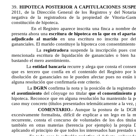
39.
HIPOTECA POSTERIOR A CAPITULACIONES SUSPE
2011, de la Dirección General de los Registros y del Notaria
negativa de la registradora de la propiedad de Vitoria-Gaste
constitución de hipoteca.
En el Registro aparece inscrita una finca a nombre de do
presenta ahora una
escritura de hipoteca en la que en el aparta
adjudicado al marido
en una escritura no inscrita por def
gananciales. El marido constituye la hipoteca con consentimiento d
La
registradora
suspende la inscripción pues cons
mencionada escritura de liquidación de gananciales o bien ha 
bastando el mero asentimiento.
La
entidad bancaria
recurre y alega que consta el consent
que es tercero que confía en el contenido del Registro por lo
disolución de gananciales no le pueden afectar pues no están i
alguna resolución que confirmaría este criterio.
La
DGRN
confirma la nota y la posición de la registrado
el asentimiento
del cónyuge no titular
que el consentimiento 
hipoteca. Reconoce que en alguna resolución ha mantenido la pos
caso muy concreto (títulos presentados telemáticamente a la vez, 
COMENTARIO.-
Aunque la postura de la DGRN
excesivamente formalista, difícil de explicar a un lego en la m
recurrente, consta el concurso de voluntades de los dos titular
también en otras materias (herencia por ejemplo) la propi
aplicando el principio de que todos los interesados han prestado 