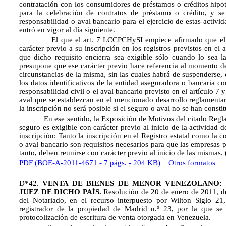
contratación con los consumidores de préstamos o créditos hipot
para la celebración de contratos de préstamo o crédito, y s
responsabilidad o aval bancario para el ejercicio de estas activ
entró en vigor al día siguiente.
El que el art. 7 LCCPCHySI empiece afirmado que el segu
carácter previo a su inscripción en los registros previstos en el 
que dicho requisito encierra sea exigible sólo cuando lo sea l
presupone que ese carácter previo hace referencia al momento de 
circunstancias de la misma, sin las cuales habrá de suspenderse,
los datos identificativos de la entidad aseguradora o bancaria c
responsabilidad civil o el aval bancario previsto en el artículo 7 
aval que se establezcan en el mencionado desarrollo reglamentari
la inscripción no será posible si el seguro o aval no se han consti
En ese sentido, la Exposición de Motivos del citado Reglame
seguro es exigible con carácter previo al inicio de la actividad 
inscripción: Tanto la inscripción en el Registro estatal como la 
o aval bancario son requisitos necesarios para que las empresas p
tanto, deben reunirse con carácter previo al inicio de las mismas.
PDF (BOE-A-2011-4671 - 7 págs. - 204 KB)
Otros formatos
D*42.
VENTA DE BIENES DE MENOR VENEZOLANO: 
JUEZ DE DICHO PAÍS.
Resolución de 20 de enero de 2011, de
del Notariado, en el recurso interpuesto por Wilton Siglo 21,
registrador de la propiedad de Madrid n.º 23, por la que se
protocolización de escritura de venta otorgada en Venezuela.