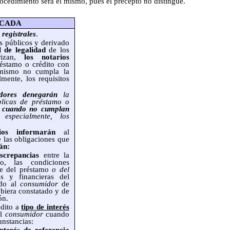
 procedimiento será el mismo, pues el precepto no distingue.
ICADA
 registrales
.
s públicos y derivado
 de legalidad
de los
rizan,
los notarios
réstamo o crédito con
 mismo no cumpla la
mente, los requisitos
adores
denegarán
la
úblicas de préstamo o
a
cuando no cumplan
specialmente, los
rios informarán
al
 las obligaciones que
án:
crepancias
entre la
to, las condiciones
nte del préstamo
o del
s y financieras del
ndo al
consumidor
de
ubiera constatado y de
ón.
édito a
tipo de interés
al
consumidor
cuando
unstancias: