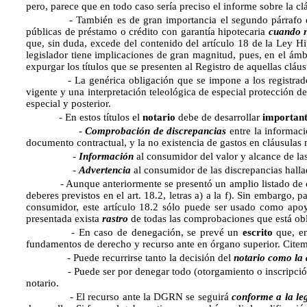
pero, parece que en todo caso sería preciso el informe sobre la
- También es de gran importancia el segundo párrafo de est
públicas de préstamo o crédito con garantía hipotecaria
cuando n
que, sin duda, excede del contenido del artículo 18 de la Ley Hi
legislador tiene implicaciones de gran magnitud, pues, en el ámbi
expurgar los títulos que se presenten al Registro de aquellas cláu
- La genérica obligación que se impone a los registradores d
vigente y una interpretación teleológica de especial protección de
especial y posterior.
- En estos títulos el
notario
debe de desarrollar
important
-
Comprobación de discrepancias
entre la informació
documento contractual, y la no existencia de gastos en cláusulas 
-
Información
al consumidor del valor y alcance de la
-
Advertencia
al consumidor de las discrepancias hallad
- Aunque anteriormente se presentó un amplio listado de cau
deberes previstos en el art. 18.2, letras a) a la f). Sin embargo, p
consumidor, este artículo 18.2 sólo puede ser usado como apoyo
presentada exista
rastro
de todas las comprobaciones que está obli
- En caso de denegación, se prevé un
escrito
que, en
fundamentos de derecho y recurso ante en órgano superior. Citem
- Puede recurrirse tanto la decisión del
notario como la 
- Puede ser por denegar todo (otorgamiento o inscripción) o 
notario.
- El recurso ante la DGRN se seguirá 
conforme a la leg