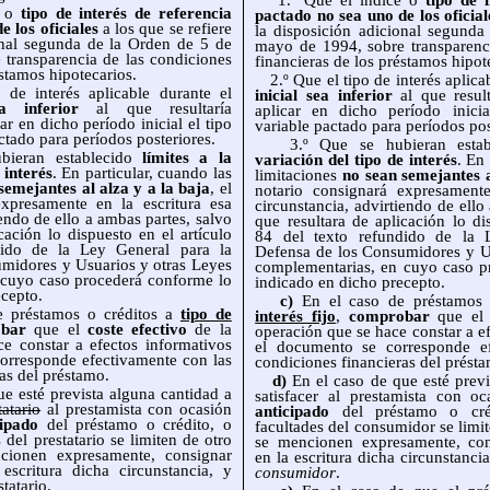
1.º Que el índice o
tipo de 
e o
tipo de interés de referencia
pactado no sea uno de los oficial
 los oficiales
a los que se refiere
la disposición adicional segund
onal segunda de la Orden de 5 de
mayo de 1994, sobre transparenc
transparencia de las condiciones
financieras de los préstamos hipot
éstamos hipotecarios.
2.º Que el tipo de interés aplica
 interés aplicable durante el
inicial sea inferior
al que result
ea inferior
al que resultaría
aplicar en dicho período inicia
ar en dicho período inicial el tipo
variable pactado para períodos pos
actado para períodos posteriores.
3.º Que se hubieran estab
eran establecido
límites a la
variación
del tipo de interés
. En
 interés
. En particular, cuando las
limitaciones
no sean semejantes a
semejantes al alza y a la baja
, el
notario consignará expresamente
expresamente en la escritura esa
circunstancia, advirtiendo de ello
iendo de ello a ambas partes, salvo
que resultara de aplicación lo di
cación lo dispuesto en el artículo
84 del texto refundido de la 
dido de la Ley General para la
Defensa de los Consumidores y U
midores y Usuarios y otras Leyes
complementarias, en cuyo caso p
 cuyo caso procederá conforme lo
indicado en dicho precepto.
ecepto.
c)
En el caso de préstamos 
préstamos o créditos a
tipo de
interés fijo
,
comprobar
que e
bar
que el
coste efectivo
de la
operación que se hace constar a e
e constar a efectos informativos
el documento se corresponde ef
orresponde efectivamente con las
condiciones financieras del présta
as del préstamo.
d)
En el caso de que esté previ
 esté prevista alguna cantidad a
satisfacer al prestamista con o
tatario
al prestamista con ocasión
anticipado
del préstamo o cré
ipado
del préstamo o crédito, o
facultades del consumidor se limi
 del prestatario se limiten de otro
se mencionen expresamente, con
ionen expresamente, consignar
en la escritura dicha circunstancia
escritura dicha circunstancia, y
consumidor
.
statario.