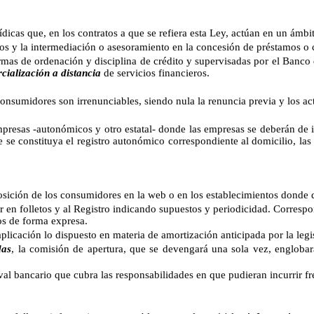
que, en los contratos a que se refiera esta Ley, actúan en un ámbito 
os y la intermediación o asesoramiento en la concesión de préstamos o c
rmas de ordenación y disciplina de crédito y supervisadas por el Banco
cialización a distancia
de servicios financieros.
nsumidores son irrenunciables, siendo nula la renuncia previa y los act
presas -autonómicos y otro estatal- donde las empresas se deberán de insc
e se constituya el registro autonómico correspondiente al domicilio, las
osición de los consumidores en la web o en los establecimientos donde 
er en folletos y al Registro indicando supuestos y periodicidad. Corresp
os de forma expresa.
plicación lo dispuesto en materia de amortización anticipada por la leg
das
, la comisión de apertura, que se devengará una sola vez, englobar
al bancario que cubra las responsabilidades en que pudieran incurrir fr