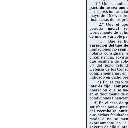
1.º Que el índic
pactado no sea uno de
la disposición adici
mayo de 1994, sobre 
financieras de los pr
2.º Que el tipo de
período
inicial s
teóricamente de aplic
de interés variable p
3.º Que se hubi
variación del tipo de
limitaciones
no sean 
notario consignará 
circunstancia, advirt
que resultara de apli
84 del texto refun
Defensa de los Consu
complementarias, en
indicado en dicho pr
c) En el caso de 
interés fijo
,
compro
operación que se hac
en el documento se c
condiciones financier
d) En el caso de que
satisfacer
por el pres
del
reembolso antic
que dichas facultades
modo o no se menc
expresamente en la 
advertir de ello al pre