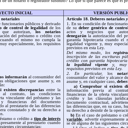
ión de un notario o registrador sustituto? Lo que sí que parece es que el
YECTO INICIAL
VERSIÓN PUBL
 notariales
Artículo 18. Deberes notariales
y
 funcionarios públicos y derivado
1. En su condición de funcionario
o de control de legalidad
de los
de su
deber genérico de control
 que autorizan,
los notarios
actos y negocios que auto
zación del préstamo o crédito con
denegarán
la autorización del p
a cuando el mismo no cumpla la
garantía hipotecaria cuando el
muy especialmente, los requisitos
legalidad vigente y, muy especial
previstos en esta Ley.
Del mismo modo, los
registr
inscripción de las escrituras p
crédito con garantía hipotecari
la legalidad vigente
y, muy e
requisitos previstos en esta Ley.
2. En particular,
los
nota
ios
informarán
al consumidor del
consumidor del valor y alcance de
las obligaciones que asume y, en
asume y, en cualquier caso,
deber
án:
a) Comprobar si existen dis
 existen discrepancias
entre la
información previa al contra
 al contrato, las condiciones
financieras de la oferta vincula
rta vinculante del préstamo y las
crédito
y las cláusulas jurídica
s y financieras del documento
documento contractual, advirtie
do al prestatario de las diferencias
las diferencias que, en su caso, h
iera constatado y de su derecho a
su derecho a desistir de la operaci
ón.
b)
En el caso de préstamo o cr
éstamo o crédito a
tipo de interés
variable
, advertir expresamente 
presamente al prestatario cuando
se dé alguna de las siguientes circ
guientes circunstancias: