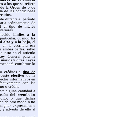
interés de referencia
es
a los que se refiere
a de la Orden de 5 de
ia de las condiciones
ecarios.
ble durante el período
aría teóricamente de
l el tipo de interés
teriores.
lecido
límites a la
 particular, cuando las
l alza y a la baja
, el
 en la escritura esa
 a ambas partes, salvo
spuesto en el artículo
Ley General para la
suarios y otras Leyes
rocederá conforme lo
o créditos a
tipo de
l
coste efectivo
de la
fectos informativos en
ectivamente con las
mo o crédito.
sta alguna cantidad a
casión del
reembolso
dito, o que dichas
ten de otro modo o no
signar expresamente
, y advertir de ello al