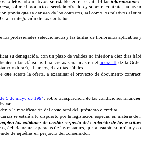
olletos informativos, s
e establecen en el art. 14 las
informaciones
presa, sobre el producto o servicio ofrecido y sobre el contrato, incluye
ción previa que se deriven de los contratos, así como los relativos al su
l
o a la integración de los contratos.
 los profesionales seleccionados y las tarifas de honorarios aplicables y 
 su denegación, con un plazo de validez no inferior a diez días hábil
s a las cláusulas financieras señaladas en el
anexo II
de la Orde
stamo y durará, al menos, diez días hábiles.
 acepte la oferta, a examinar el proyecto de documento contract
de 5 de mayo de 1994
, sobre transparencia de las condiciones financie
izarse.
 a la modificación del coste total del préstamo o crédito.
s se estará a lo dispuesto por la legislación especial en materia de 
las entidades de crédito respecto del contenido de las escrituras 
ras, debidamente separadas de las restantes, que ajustarán su orden y co
enido de aquéllas en perjuicio del consumidor.