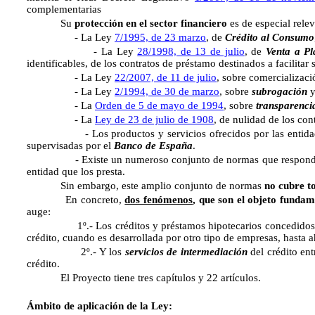
complementarias
Su
protección en el sector financiero
es de especial relev
- La Ley
7/1995, de 23 marzo
, de
Crédito al Consumo
- La Ley
28/1998, de 13 de julio
, de
Venta a Pl
identificables, de los contratos de préstamo destinados a facilita
- La Ley
22/2007, de 11 de julio
, sobre comercializac
- La Ley
2/1994, de 30 de marzo
, sobre
subrogación
y
- La
Orden de 5 de mayo de 1994
, sobre
transparenci
- La
Ley de 23 de julio de 1908
, de nulidad de los con
- Los productos y servicios ofrecidos por las entidades de 
supervisadas por el
Banco de España
.
- Existe un numeroso conjunto de normas que responde 
entidad que los presta.
Sin embargo, este amplio conjunto de normas
no cubre t
En concreto,
dos fenómenos
, que son el objeto fundam
auge:
1º.- Los créditos y préstamos hipotecarios concedidos
crédito, cuando es desarrollada por otro tipo de empresas, hasta 
2º.- Y los
servicios de intermediación
del crédito ent
crédito.
El Proyecto tiene tres capítulos y 22 artículos.
Ámbito de aplicación de la Ley: