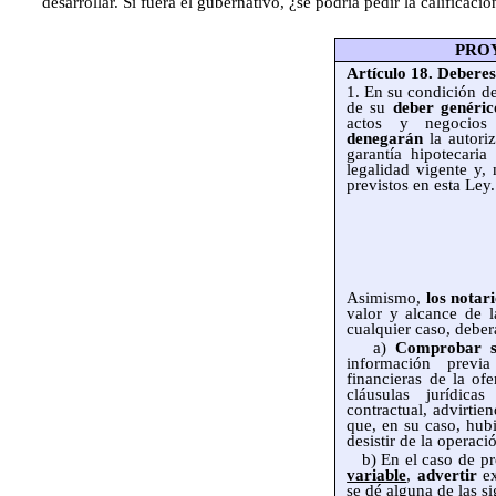
desarrollar. Si fuera el gubernativo, ¿se podría pedir la calificac
PRO
Artículo 18. Deberes
1. En su condición de
de su
deber genéric
actos y negocios
denegarán
la autori
garantía hipotecari
legalidad vigente y, 
previstos en esta Ley.
Asimismo,
los notar
valor y alcance de 
cualquier caso, deber
a)
Comprobar si
información previa
financieras de la ofe
cláusulas jurídica
contractual, advirtien
que, en su caso, hub
desistir de la operaci
b) En el caso de pr
variable
,
advertir
ex
se dé alguna de las si