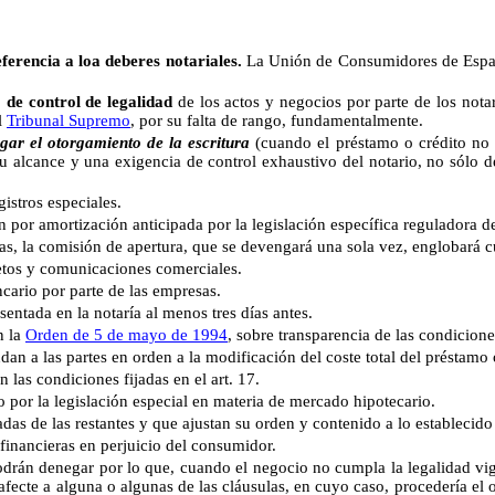
ferencia a loa deberes notariales.
La Unión de Consumidores de España
 de control de legalidad
de los actos y negocios por parte de los notar
l
Tribunal Supremo
, por su falta de rango, fundamentalmente.
ar el otorgamiento de la escritura
(cuando el préstamo o crédito no 
 su alcance y una exigencia de control exhaustivo del notario, no sólo
tros especiales.
amortización anticipada por la legislación específica reguladora de
 comisión de apertura, que se devengará una sola vez, englobará cual
os y comunicaciones comerciales.
io por parte de las empresas.
ada en la notaría al menos tres días antes.
n la
Orden de 5 de mayo de 1994
, sobre transparencia de las condicione
las partes en orden a la modificación del coste total del préstamo o
s condiciones fijadas en el art. 17.
 la legislación especial en materia de mercado hipotecario.
 las restantes y que ajustan su orden y contenido a lo establecido e
ancieras en perjuicio del consumidor.
 podrán denegar por lo que, cuando el negocio no cumpla la legalidad vi
ecte a alguna o algunas de las cláusulas, en cuyo caso, procedería el oto