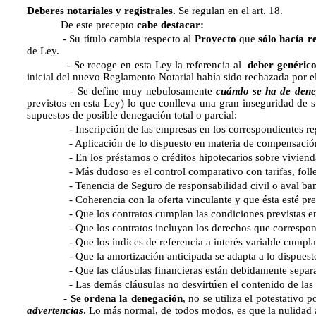
Deberes notariales y registrales.
Se regulan en el art. 18.
De este precepto
cabe destacar:
- Su título cambia respecto al
Proyecto
que
sólo hacía re
de Ley.
- Se recoge en esta Ley la referencia al 
deber genérico
inicial del nuevo Reglamento Notarial había sido rechazada por e
- Se define muy nebulosamente
cuándo se ha de deneg
previstos en esta Ley) lo que conlleva una gran inseguridad de
supuestos de posible denegación total o parcial:
- Inscripción de las empresas en los correspondientes regis
- Aplicación de lo dispuesto en materia de compensación por 
- En los préstamos o créditos hipotecarios sobre viviendas, la
- Más dudoso es el control comparativo con tarifas, follet
- Tenencia de Seguro de responsabilidad civil o aval bancar
- Coherencia con la oferta vinculante y que ésta esté present
- Que los contratos cumplan las condiciones previstas e
- Que los contratos incluyan los derechos que correspondan a 
- Que los índices de referencia a interés variable cumplan la
- Que la amortización anticipada se adapta a lo dispuesto por
- Que las cláusulas financieras están debidamente separadas de
- Las demás cláusulas no desvirtúen el contenido de las fin
-
Se ordena la denegación
, no se utiliza el potestativo
advertencias
. Lo más normal, de todos modos, es que la nulidad af