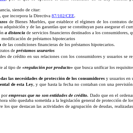
ancia, siendo de citar:
, que incorpora la Directiva
87/102/CEE
.
azos
de Bienes Muebles, que establece el régimen de los contratos d
r su adquisición y de las garantías que se constituyan para asegurar el c
ión
a distancia
de servicios financieros destinados a los consumidores, 
 modificación de préstamos hipotecarios
a
de las condiciones financieras de los préstamos hipotecarios.
tratos de
préstamos usurarios
crédito en sus relaciones con los consumidores y usuarios se regul
al tipo de
«regulación por producto»
que busca unificar los requisito
odas las necesidades de protección de los consumidores
y usuarios en 
ental de esta Ley
, y que hasta la fecha no contaban con una previsión
 por
empresas que no son entidades de crédito.
Dado que en el ordenami
ahora sólo quedaba sometida a la legislación general de protección de l
re los que destacan las actividades de agrupación de deudas, realizada