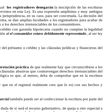
cual
los registradores denegarán
la inscripción de las escrituras
previstos en esta Ley. Es una expresión amplísima y muy ambigua
 jurisprudencia, en su caso, para ser concretada. La decisión del
orma, se dan amplias facultades a los registradores para acabar de
as a los derechos irrenunciables de los consumidores.
édito con garantía hipotecaria cuando no cumplan la legalidad
ción
si el consumidor estuvo debidamente representado
, al ser ley
 del préstamo o crédito y las cláusulas jurídicas y financieras del
pretación práctica
de que
realmente hay que circunscribirse a los
s cláusulas abusivas que contravengan derechos irrenunciables del
 lógica es que, al menos, deba de comprobar que en la escritura
(y que en el registral realmente creo que lo es) con sus hechos y
arcial
también puede ser al confeccionar la escritura por parte del
 duda de si será el recurso gubernativo, de queja u otro especial a