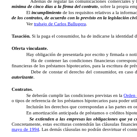
Además de regular las comunicaciones comerciales y los f
mínima de cinco días a la firma del contrato
, sobre la propia em
El
incumplimiento
de los requisitos relativos a la informa
de los contratos, de acuerdo con lo previsto en la legislación civi
Ver
trabajo de Carlos Ballugera
.
Tasación.
Si la paga el consumidor, ha de indicarse la identidad de
Oferta vinculante.
Hay obligación de presentarla por escrito y firmada o notificar
Ha de contener las condiciones financieras correspondiente
financieras de los préstamos hipotecarios, para la escritura de pré
Debe de constar el derecho del consumidor, en caso de que
autorizante
.
Contratos.
Se deberán cumplir las condiciones previstas en la
Orden 
o tipos de referencia de los préstamos hipotecarios para poder util
Incluirán los derechos que correspondan a las partes en orden
En amortización anticipada de préstamos o créditos hipotecario
Se extienden a las empresas las obligaciones que ya cumplen 
Concretamente, estas escrituras contendrán las cláusulas financie
mayo de 1994
. Las demás cláusulas no podrán desvirtuar el cont