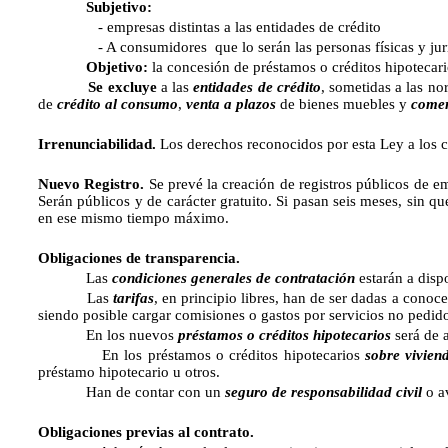
Subjetivo:
- empresas distintas a las entidades de crédito
- A consumidores que lo serán las personas físicas y jurídicas 
Objetivo:
la concesión de préstamos o créditos hipotecari
Se excluye
a las
entidades de crédito
, sometidas a las no
de
crédito al consumo
,
venta a plazos
de bienes muebles y
comer
Irrenunciabilidad.
Los derechos reconocidos por esta Ley a los co
Nuevo Registro.
Se prevé la creación de registros públicos de em
Serán públicos y de carácter gratuito. Si pasan seis meses, sin qu
en ese mismo tiempo máximo.
Obligaciones de transparencia.
Las
condiciones generales de contratación
estarán a disp
Las
tarifas
, en principio libres, han de ser dadas a conoc
siendo posible cargar comisiones o gastos por servicios no pedid
En los nuevos
préstamos o créditos hipotecarios
será de a
En los préstamos o créditos hipotecarios
sobre vivien
préstamo hipotecario u otros.
Han de contar con un
seguro de responsabilidad civil
o av
Obligaciones previas al contrato.