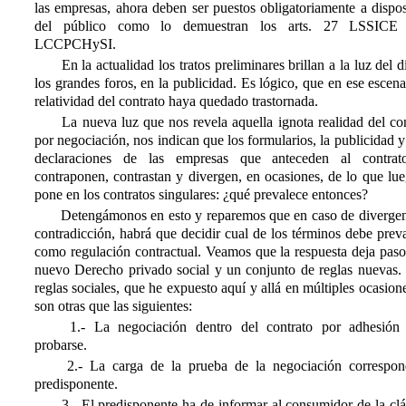
las empresas, ahora deben ser puestos obligatoriamente a dispo
del público como lo demuestran los arts. 27 LSSIC
LCCPCHySI.
En la actualidad los tratos preliminares brillan a la luz del d
los grandes foros, en la publicidad. Es lógico, que en ese escena
relatividad del contrato haya quedado trastornada.
La nueva luz que nos revela aquella ignota realidad del con
por negociación, nos indican que los formularios, la publicidad y
declaraciones de las empresas que anteceden al contrat
contraponen, contrastan y divergen, en ocasiones, de lo que lu
pone en los contratos singulares: ¿qué prevalece entonces?
Detengámonos en esto y reparemos que en caso de divergen
contradicción, habrá que decidir cual de los términos debe prev
como regulación contractual. Veamos que la respuesta deja paso
nuevo Derecho privado social y un conjunto de reglas nuevas. 
reglas sociales, que he expuesto aquí y allá en múltiples ocasion
son otras que las siguientes:
1.- La negociación dentro del contrato por adhesión
probarse.
2.- La carga de la prueba de la negociación correspon
predisponente.
3.- El predisponente ha de informar al consumidor de la clá