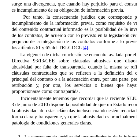
surge una divergencia, que cuando hay perjuicio para el consu
es incumplimiento de su obligación de información previa.
Por tanto, la consecuencia jurídica que corresponde p
incumplimiento de la información previa, como requisito de va
del contenido contractual informado es la posibilidad de la inv
de los contratos, de acuerdo con lo previsto en la legislación civi
perjuicio de la integración de los contratos conforme a lo previ
los artículos 61 y 65 del TRLGDCU
[4]
.
La vigencia de dicha conclusión se encuentra avalada por el 
Directiva 93/13/CEE sobre cláusulas abusivas que dispo
abusividad por falta de transparencia cuando la misma se refi
cláusulas contractuales que se refieren a la definición del o
principal del contrato o a la adecuación entre, por una parte, pr
retribución y, por otra, los servicios o bienes que hay
proporcionarse como contrapartida.
Incidentalmente tenemos que recordar que la reciente STJ
3 de junio de 2010 dispone la posibilidad de que un Estado rec
la abusividad de estas cláusulas incluso cuando estén redactad
forma clara y transparente, ya que la abusividad es principalmen
patología de condiciones generales claras.
2.- La consecuencia jurídica del incumplimiento de la infor