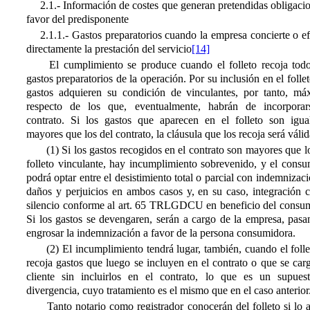
2.1.- Información de costes que generan pretendidas obligaci
favor del predisponente
2.1.1.- Gastos preparatorios cuando la empresa concierte o e
directamente la prestación del servicio
[14]
El cumplimiento se produce cuando el folleto recoja todo
gastos preparatorios de la operación. Por su inclusión en el follet
gastos adquieren su condición de vinculantes, por tanto, má
respecto de los que, eventualmente, habrán de incorporar
contrato. Si los gastos que aparecen en el folleto son igua
mayores que los del contrato, la cláusula que los recoja será válid
(1) Si los gastos recogidos en el contrato son mayores que l
folleto vinculante, hay incumplimiento sobrevenido, y el consu
podrá optar entre el desistimiento total o parcial con indemnizac
daños y perjuicios en ambos casos y, en su caso, integración c
silencio conforme al art. 65 TRLGDCU en beneficio del consum
Si los gastos se devengaren, serán a cargo de la empresa, pasa
engrosar la indemnización a favor de la persona consumidora.
(2) El incumplimiento tendrá lugar, también, cuando el foll
recoja gastos que luego se incluyen en el contrato o que se car
cliente sin incluirlos en el contrato, lo que es un supues
divergencia, cuyo tratamiento es el mismo que en el caso anterior
Tanto notario como registrador conocerán del folleto si lo 