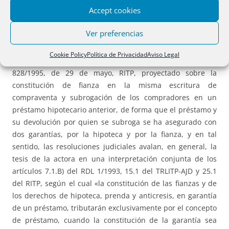
Accept cookies
recurrente, con motivo de la subrogación del adquirente
de la vivienda en el préstamo pendiente del transmitente,
Ver preferencias
que la Administración entiende no tributa en unidad de
acto, lo que impugna la parte actora, centrándose la
Cookie Policy
Política de Privacidad
Aviso Legal
controversia en la interpretación del artículo 25.1 del R.D.
828/1995, de 29 de mayo, RITP, proyectado sobre la
constitución de fianza en la misma escritura de
compraventa y subrogación de los compradores en un
préstamo hipotecario anterior, de forma que el préstamo y
su devolución por quien se subroga se ha asegurado con
dos garantías, por la hipoteca y por la fianza, y en tal
sentido, las resoluciones judiciales avalan, en general, la
tesis de la actora en una interpretación conjunta de los
artículos 7.1.B) del RDL 1/1993, 15.1 del TRLITP-AJD y 25.1
del RITP, según el cual «la constitución de las fianzas y de
los derechos de hipoteca, prenda y anticresis, en garantía
de un préstamo, tributarán exclusivamente por el concepto
de préstamo, cuando la constitución de la garantía sea