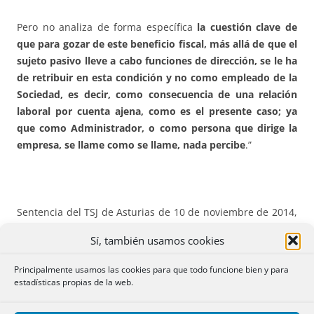
Pero no analiza de forma específica
la cuestión clave de
que para gozar de este beneficio fiscal, más allá de que el
sujeto pasivo lleve a cabo funciones de dirección, se le ha
de retribuir en esta condición y no como empleado de la
Sociedad, es decir, como consecuencia de una relación
laboral por cuenta ajena, como es el presente caso; ya
que como Administrador, o como persona que dirige la
empresa, se llame como se llame, nada percibe
.”
Sentencia del TSJ de Asturias de 10 de noviembre de 2014,
Recurso 908/2013.
Constitución de fianza en la escritura
Sí, también usamos cookies
de compraventa y subrogación de préstamo hipotecario.
Unidad de acto. No sujeción de la fianza a ITPAJD.
Principalmente usamos las cookies para que todo funcione bien y para
estadísticas propias de la web.
“
El objeto tributario se refiere a la fianza constituida en
garantía de un préstamo hipotecario otorgado por la hoy