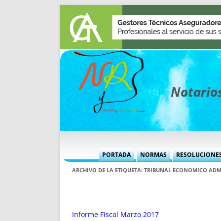
Notarios
PORTADA
NORMAS
RESOLUCIONE
MÁS USADAS (CUADRO)
INFORMES 
ARCHIVO DE LA ETIQUETA:
TRIBUNAL ECONOMICO ADM
INFORMES MENSUALES
VOCES P
MÁS DESTACADAS
VOCES M
TITULARES DESDE 2002
TITULARES
Informe Fiscal Marzo 2017