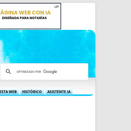
ESTA WEB
HISTÓRICO
ASISTENTE IA
A DGRN
QUÉ OFRECEMOS
 NIF
IDEARIO WEB
 LABORAL
QUIÉNES SOMOS
ÁBILES
HISTORIA