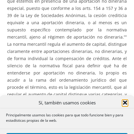
que estemos en presencia de una aportación no dineraria
especial, puesto que conforme a los arts. 154 a 157 y 36 a
39 de la Ley de Sociedades Anónimas, la cesión crediticia
equivale a una aportación dineraria, o al menos es un
supuesto específico contemplado por la normativa
mercantil, ajeno al régimen de aportación no dineraria.””
La norma mercantil regula el aumento de capital, distingue
claramente entre aportaciones dinerarias, no dinerarias, y
de forma individual la compensación de créditos. Ante el
silencio de la normativa fiscal para definir qué ha de
entenderse por aportación no dineraria, lo propio es
acudir a la rama del ordenamiento jurídico del que
procede el término, esto es la legislación mercantil, que al
regular el aumento de capital distingue varias categorías, y
entre ellas cabe diferenciar las aportaciones no dinerarias
Sí, también usamos cookies
de la compensación de créditos, que junto a las
Principalmente usamos las cookies para que todo funcione bien y para
aportaciones no dinerarias como contravalor de capital
estadísticas propias de la web.
regulada en el artº 155, regula las aportaciones dinerarias,
artº 154 del mismo Texto Refundido de la Ley de