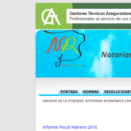
Notarios
PORTADA
NORMAS
RESOLUCIONE
MÁS USADAS (CUADRO)
INFORMES 
ARCHIVO DE LA ETIQUETA:
ACTIVIDAD ECONÓMICA CON
INFORMES MENSUALES
VOCES P
MÁS DESTACADAS
VOCES M
TITULARES DESDE 2002
TITULARES
Informe Fiscal Febrero 2016