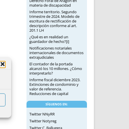
Derecho Foral de Aragón en
materia de discapacidad
Informe territorio. Segundo
trimestre de 2024. Modelo de
escritura de rectificación de
descripción conforme al art.
201.1 LH
¿Qué es en realidad un
guardador de hecho?[i]
Notificaciones notariales
internacionales de documentos
extrajudiciales
El contador de la portada
alcanzó los 10 millones. ¿Cómo
interpretarlo?
Informe fiscal diciembre 2023.
Extinciones de condominio y
valor de referencia.
Reducciones de capital
SÍGUENOS EN:
Twitter NNyRR
Twitter Notyreg
Twitter C. Ballugera