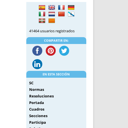
DE INICIO
PREMIO NYR
VORITOS
CONVENCIONES ANUALES
A IRPF
NUEVA ETAPA
AS
POLÍTICA DE PRIVACIDAD
41464 usuarios registrados
IJUELAS
AVISO LEGAL
POTECA
REPORTAR INCIDENCIA
COMPARTIR EN:
PERES
LOGOTIPO
CES
ENTREVISTAS
SONRISA
ENVÍA CORREO
EN ESTA SECCIÓN
CANALES DE VÍDEO
SC
Normas
Resoluciones
Portada
Cuadros
Secciones
Participa