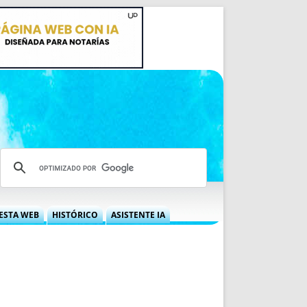
ESTA WEB
HISTÓRICO
ASISTENTE IA
A DGRN
QUÉ OFRECEMOS
 NIF
IDEARIO WEB
 LABORAL
QUIÉNES SOMOS
ÁBILES
HISTORIA