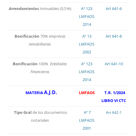
Arrendamientos
Inmuebles (0,5 %)
Aº 123
Art 641-6
LMFAOS
2014
Bonificación
70%
empresas
Aº 13
Art 641-8
inmobiliarias
LMFAOS
2002
Bonificación
100%
Entidades
Aº 123
Art 641-10
Financieras
LMFAOS
2014
A.J
.
D.
MATERIA
LMFAOS
T.R. 1/2024
LIBRO VI CTC
Tipo Gral
de los documentos
Aº 7
Art 642-1
notariales
LMFAOS
2001