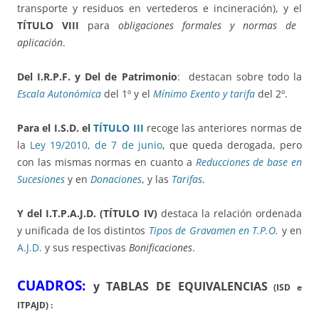
transporte y residuos en vertederos e incineración), y el
TÍTULO VIII
para
obligaciones formales y normas de
aplicación
.
Del I.R.P.F. y Del de Patrimonio
: destacan sobre todo la
Escala Autonómica
del 1º y el
Mínimo Exento y tarifa
del 2º.
Para el I.S.D. el
TÍTULO III
recoge las anteriores normas de
la
Ley 19/2010, de 7 de junio
, que queda derogada, pero
con las mismas normas en cuanto a
Reducciones de base en
Sucesiones
y en
Donaciones
, y las
Tarifas
.
Y del I.T.P.A.J.D. (TÍTULO IV)
destaca la relación ordenada
y unificada de los distintos
Tipos de Gravamen en T.P.O
.
y en
A.J.D
.
y sus respectivas
Bonificaciones
.
CUADROS:
y TABLAS DE EQUIVALENCIAS
(ISD e
ITPAJD) :