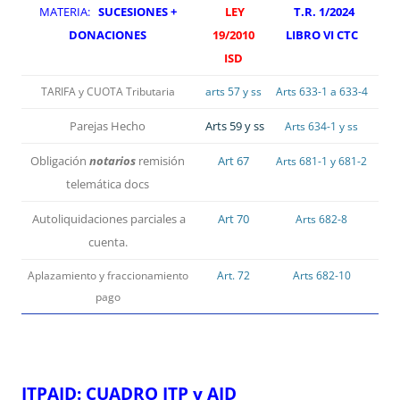
MATERIA:
SUCESIONES +
LEY
T.R. 1/2024
DONACIONES
19/2010
LIBRO VI CTC
ISD
TARIFA y CUOTA Tributaria
arts 57 y ss
Arts 633-1 a 633-4
Parejas Hecho
Arts 59 y ss
Arts 634-1 y ss
Obligación
notarios
remisión
Art 67
Arts 681-1 y 681-2
telemática docs
Autoliquidaciones parciales a
Art 70
Arts 682-8
cuenta.
Aplazamiento y fraccionamiento
Art. 72
Arts 682-10
pago
ITPAJD:
CUADRO ITP y AJD