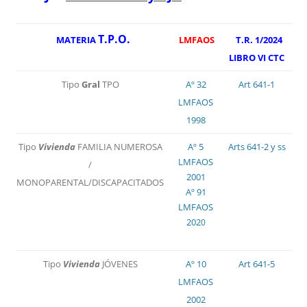
T.P.O.
MATERIA
LMFAOS
T.R. 1/2024
LIBRO VI CTC
Tipo
Gral
TPO
Aº 32
Art 641-1
LMFAOS
1998
Tipo
Vivienda
FAMILIA NUMEROSA
Aº 5
Arts 641-2 y ss
LMFAOS
/
2001
MONOPARENTAL/DISCAPACITADOS
Aº 91
LMFAOS
202
0
Tipo
Vivienda
JÓVENES
Aº 10
Art 641-5
LMFAOS
2002