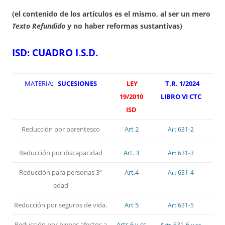
(el contenido de los artículos es el mismo, al ser un mero
Texto Refundido
y no haber reformas sustantivas)
ISD:
CUADRO I
.
S.D.
MATERIA:
SUCESIONES
LEY
T.R. 1/2024
19/2010
LIBRO VI CTC
ISD
Reducción por parentesco
Art 2
Art 631-2
Reducción por discapacidad
Art. 3
Art 631-3
Reducción para personas 3ª
Art.4
Art 631-4
edad
Reducción por seguros de vida.
Art 5
Art 631-5
Reducción por bienes afectos a
Arts 6 y ss
Arts 631-6 y ss