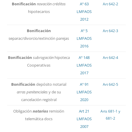
Bonificación
novación créditos
Aº 63
Art 642-2
hipotecarios
LMFAOS
2012
Bonificación
Aº 5
Art 642-3
separac/divorcio/extinción parejas
LMFAOS
2016
Bonificación
subrogación
hipoteca
Aº 148
Art 642-4
Cooperativas
LMFAOS
2017
Bonificación
depósito notarial
Aº 91
Art 642-5
arras penitenciales
y de su
LMFAOS
cancelación registral
202
0
Obligación
notarios
remisión
Art 21
Arts 681-1 y
681-2
telemática docs
LMFAOS
2007