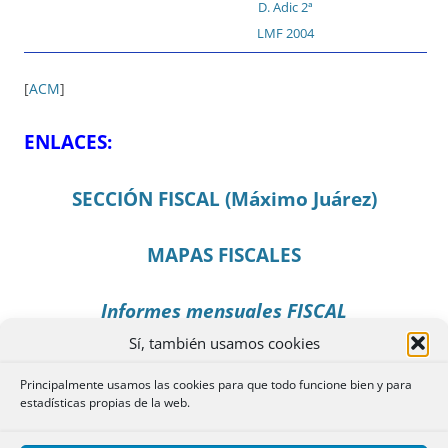
D. Adic 2ª
LMF 2004
[
ACM
]
ENLACES:
SECCIÓN FISCAL (Máximo Juárez)
MAPAS FISCALES
Informes mensuales FISCAL
Sí, también usamos cookies
RECURSOS EN ESTA WEB SOBRE:
NORMAS
Principalmente usamos las cookies para que todo funcione bien y para
–
RESOLUCIONES
estadísticas propias de la web.