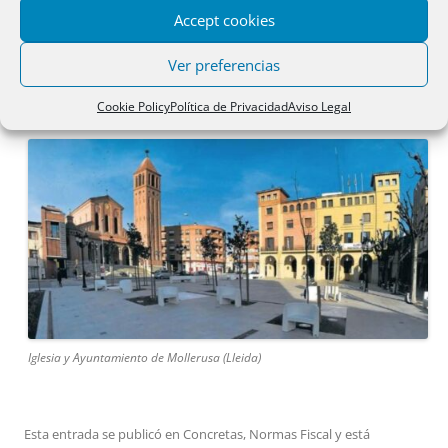
OTROS RECURSOS
:
Secciones
–
Participa
–
Accept cookies
Cuadros
–
Práctica
–
Modelos
–
Utilidades
Ver preferencias
PORTADA DE LA WEB
Cookie Policy
Política de Privacidad
Aviso Legal
Iglesia y Ayuntamiento de Mollerusa (Lleida)
Esta entrada se publicó en
Concretas
,
Normas Fiscal
y está