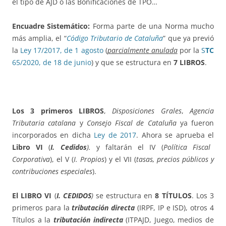
el tipo de AJD o las Bonificaciones de TPO…
Encuadre Sistemático
:
Forma parte de una Norma mucho
más amplia, el “
Código Tributario de Cataluña
” que ya previó
la
Ley 17/2017, de 1 agosto
(
parcialmente anulada
por la
S
TC
65/2020, de 18 de junio
) y que se estructura en
7 LIBROS
.
Los 3 primeros LIBROS
,
Disposiciones Grales
,
Agencia
Tributaria catalana
y
Consejo Fiscal de Cataluña
ya fueron
incorporados en dicha
Ley de 2017
. Ahora se aprueba el
Libro VI
(
I. Cedidos
).
y faltarán el IV (
Política Fiscal
Corporativa
), el V (
I. Propios
) y el VII (
tasas, precios públicos y
contribuciones especiales
).
El LIBRO VI
(
I. CEDIDOS
)
se estructura en
8 TÍTULOS
. Los 3
primeros para la
tributación directa
(IRPF, IP e ISD), otros 4
Títulos a la
tributación indirecta
(ITPAJD, Juego, medios de