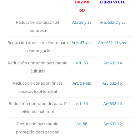
19/2010
LIBRO VI CTC
ISD
Reducción donación de
Ats 38 y ss
Arts 632-2 y ss
empresa
Reducción donación dinero para
Arts 47 y ss
Arts 632-11 y ss
crear negocio
Reducción donación patrimonio
Art. 50
Art 632-14
cultural
Reducción donación fincas
Art. 51-bis
Art. 632-16.
rústicas Expl forestal
Reducción donación de/para 1ª
Art. 54
Art 632-20
vivienda habitual
Reducción patrimonio
Art 56
Art 632-22
protegido discapacidad