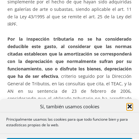
simplemente por el hecho de que hayan sido adquiridas
en galerías de arte o subastas, siendo aplicable el art. 11
de la Ley 43/1995 al que se remite el art. 25 de la Ley del
IRPF.
Por la Inspección tributaria no se ha considerado
deducible este gasto, al considerar que las normas
citadas establecen que la amortización se corresponderá
con la depreciación que normalmente sufran por su
funcionamiento, uso o disfrute los bienes, depreciación
que ha de ser efectiva
, criterio seguido por la Dirección
General de Tributos, en las consultas que cita, el TEAC, y la
AN en su sentencia de 23 de febrero de 2006,
considerando que el obligado tributario no ha acreditado
que sobre los cuadros, litografías, grabados, libros, etc., se
Sí, también usamos cookies
hayan producido pérdidas reales de valor que justifiquen
Principalmente usamos las cookies para que todo funcione bien y para
la aplicación sobre dichos bienes de los coeficientes de
estadísticas propias de la web.
amortización previstos por la normativa citada,
considerando que se trata de bienes no amortizables ya