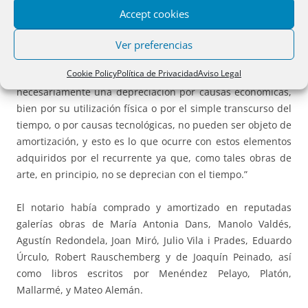
que no se deprecian por su utilización física o por el paso
Accept cookies
del tiempo, salvo prueba en contrario. Y esta conclusión de
la Administración es compartida por esta Sala,” pues con
Ver preferencias
arreglo a la normativa aplicable “los elementos del
Cookie Policy
Política de Privacidad
Aviso Legal
inmovilizado que, por sus características, no sufran
necesariamente una depreciación por causas económicas,
bien por su utilización física o por el simple transcurso del
tiempo, o por causas tecnológicas, no pueden ser objeto de
amortización, y esto es lo que ocurre con estos elementos
adquiridos por el recurrente ya que, como tales obras de
arte, en principio, no se deprecian con el tiempo.”
El notario había comprado y amortizado en reputadas
galerías obras de María Antonia Dans, Manolo Valdés,
Agustín Redondela, Joan Miró, Julio Vila i Prades, Eduardo
Úrculo, Robert Rauschemberg y de Joaquín Peinado, así
como libros escritos por Menéndez Pelayo, Platón,
Mallarmé, y Mateo Alemán.