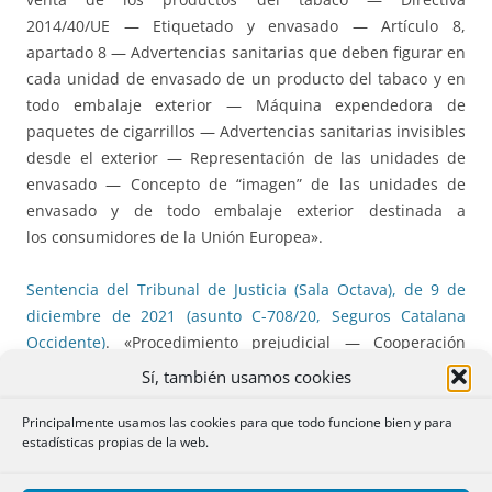
2014/40/UE — Etiquetado y envasado — Artículo 8,
apartado 8 — Advertencias sanitarias que deben figurar en
cada unidad de envasado de un producto del tabaco y en
todo embalaje exterior — Máquina expendedora de
paquetes de cigarrillos — Advertencias sanitarias invisibles
desde el exterior — Representación de las unidades de
envasado — Concepto de “imagen” de las unidades de
envasado y de todo embalaje exterior destinada a
los consumidores de la Unión Europea».
Sentencia del Tribunal de Justicia (Sala Octava), de 9 de
diciembre de 2021 (asunto C-708/20, Seguros Catalana
Occidente)
. «Procedimiento prejudicial — Cooperación
judicial en materia civil y mercantil — Reglamento (UE)
Sí, también usamos cookies
nº 1215/2012 — Competencia judicial, reconocimiento y
ejecución de resoluciones judiciales en materia civil y
Principalmente usamos las cookies para que todo funcione bien y para
estadísticas propias de la web.
mercantil — Competencia en materia de seguros —
Pretensión de reparación del perjuicio sufrido por un