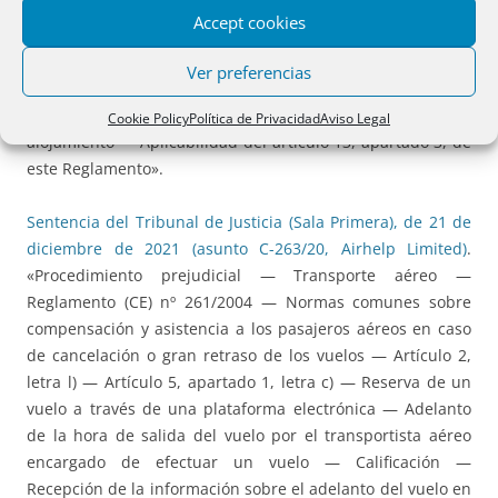
particular domiciliado en un Estado miembro a raíz de un
Accept cookies
accidente acaecido en un alojamiento alquilado en otro
Estado miembro — Acción entablada por la persona
Ver preferencias
perjudicada contra, por una parte, el asegurador y, por
otra parte, el asegurado propietario de dicho
Cookie Policy
Política de Privacidad
Aviso Legal
alojamiento — Aplicabilidad del artículo 13, apartado 3, de
este Reglamento».
Sentencia del Tribunal de Justicia (Sala Primera), de 21 de
diciembre de 2021 (asunto C-263/20, Airhelp Limited)
.
«Procedimiento prejudicial — Transporte aéreo —
Reglamento (CE) nº 261/2004 — Normas comunes sobre
compensación y asistencia a los pasajeros aéreos en caso
de cancelación o gran retraso de los vuelos — Artículo 2,
letra l) — Artículo 5, apartado 1, letra c) — Reserva de un
vuelo a través de una plataforma electrónica — Adelanto
de la hora de salida del vuelo por el transportista aéreo
encargado de efectuar un vuelo — Calificación —
Recepción de la información sobre el adelanto del vuelo en