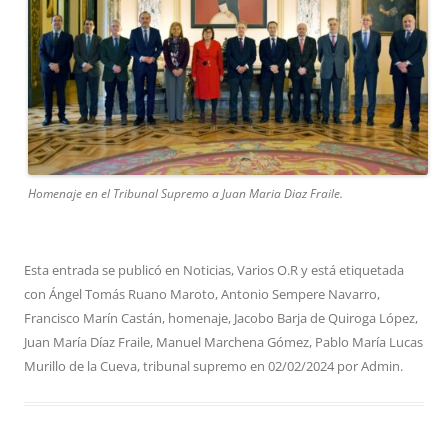
Homenaje en el Tribunal Supremo a Juan Maria Diaz Fraile.
Esta entrada se publicó en
Noticias
,
Varios O.R
y está etiquetada
con
Ángel Tomás Ruano Maroto
,
Antonio Sempere Navarro
,
Francisco Marín Castán
,
homenaje
,
Jacobo Barja de Quiroga López
,
Juan María Díaz Fraile
,
Manuel Marchena Gómez
,
Pablo María Lucas
Murillo de la Cueva
,
tribunal supremo
en
02/02/2024
por
Admin
.