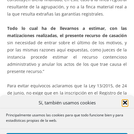
resultante de la agrupación, y no a la finca material real a
la que resulta extrañas las garantías registrales.
Todo lo cual ha de llevarnos a estimar, con las
matizaciones realizadas, el presente recurso de casación
sin necesidad de entrar sobre el último de los motivos, y
por las mismas razones aquí expuestas, como jueces de la
instancia procede estimar el recurso contencioso
administrativo y anular los actos de los que trae causa el
presente recurso.”
Para evitar equívocos aclaramos que la Ley 13/2015, de 24
de junio, no exige que en la inscripción en el Registro de la
Propiedad de la agrupación de fincas se comprendan las
Sí, también usamos cookies
edificaciones que pudieran existir, aún no declaradas.
Principalmente usamos las cookies para que todo funcione bien y para
estadísticas propias de la web.
En el
Informe Fiscal correspondiente al mes de enero de
2016
publicamos la siguiente reseña en la que se reflejaba