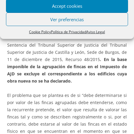
el estado de la doctrina en los TSJ:
Accept cookies
“En la base imponible de la agrupación de fincas en el
Ver preferencias
Impuesto de AJD se excluye el correspondiente a los
edificios cuya obra nueva no se ha declarado.
Cookie Policy
Política de Privacidad
Aviso Legal
Sentencia del Tribunal Superior de Justicia del Tribunal
Superior de Justicia de Castilla y León, Sede de Burgos, de
11 de diciembre de 2015, Recurso 48/2015
. En la base
imponible de la agrupación de fincas en el Impuesto de
AJD se excluye el correspondiente a los edificios cuya
obra nueva no se ha declarado.
El problema que se plantea es de si “debe determinarse si
por valor de las fincas agrupadas debe entenderse, como
la recurrente pretende, el valor que resulta de valorar las
fincas tal y como se describen registralmente o si, por el
contrario, debe estarse al valor de las fincas en el estado
físico en que se encuentran en el momento en que se