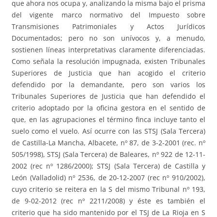
que ahora nos ocupa y, analizando la misma bajo el prisma
del vigente marco normativo del Impuesto sobre
Transmisiones Patrimoniales y Actos Jurídicos
Documentados; pero no son unívocos y, a menudo,
sostienen líneas interpretativas claramente diferenciadas.
Como señala la resolución impugnada, existen Tribunales
Superiores de Justicia que han acogido el criterio
defendido por la demandante, pero son varios los
Tribunales Superiores de Justicia que han defendido el
criterio adoptado por la oficina gestora en el sentido de
que, en las agrupaciones el término finca incluye tanto el
suelo como el vuelo. Así ocurre con las STSJ (Sala Tercera)
de Castilla-La Mancha, Albacete, nº 87, de 3-2-2001 (rec. nº
505/1998), STSJ (Sala Tercera) de Baleares, nº 922 de 12-11-
2002 (rec nº 1286/2000); STSJ (Sala Tercera) de Castilla y
León (Valladolid) nº 2536, de 20-12-2007 (rec nº 910/2002),
cuyo criterio se reitera en la S del mismo Tribunal nº 193,
de 9-02-2012 (rec nº 2211/2008) y éste es también el
criterio que ha sido mantenido por el TSJ de La Rioja en S