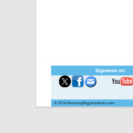
Síguenos en:
© 2014 NotariosyRegistradores.com