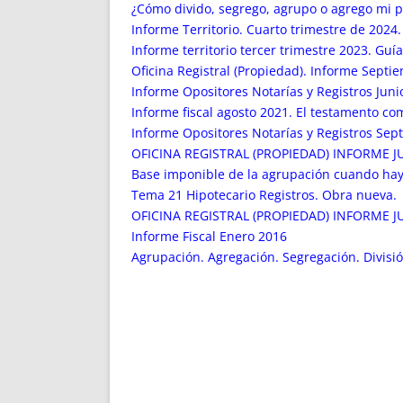
ENRIQUECIDAS
TITULARES 
¿Cómo divido, segrego, agrupo o agrego mi p
NO DESESPERES
CAT
Informe Territorio. Cuarto trimestre de 202
Informe territorio tercer trimestre 2023. Guí
A MANO
SUCESIONES 
Oficina Registral (Propiedad). Informe Septie
FUTURAS NORMAS
GEORREFE
Informe Opositores Notarías y Registros Juni
ALQUILE
Informe fiscal agosto 2021. El testamento com
TRI
Informe Opositores Notarías y Registros Sep
LH Y C
OFICINA REGISTRAL (PROPIEDAD) INFORME JUN
¿SABIA
Base imponible de la agrupación cuando hay 
Tema 21 Hipotecario Registros. Obra nueva.
FRANCI
OFICINA REGISTRAL (PROPIEDAD) INFORME JULI
BÚSQUED
Informe Fiscal Enero 2016
Agrupación. Agregación. Segregación. Divisió