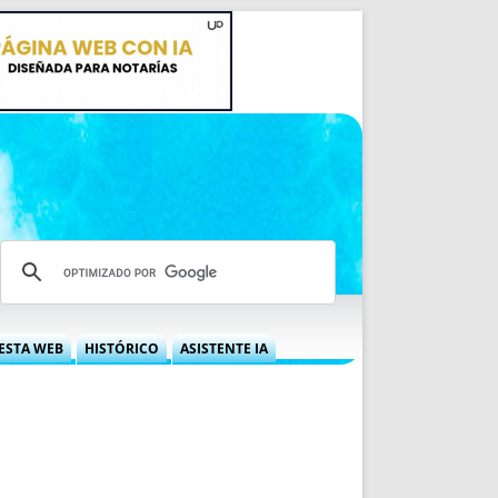
ESTA WEB
HISTÓRICO
ASISTENTE IA
A DGRN
QUÉ OFRECEMOS
 NIF
IDEARIO WEB
 LABORAL
QUIÉNES SOMOS
ÁBILES
HISTORIA