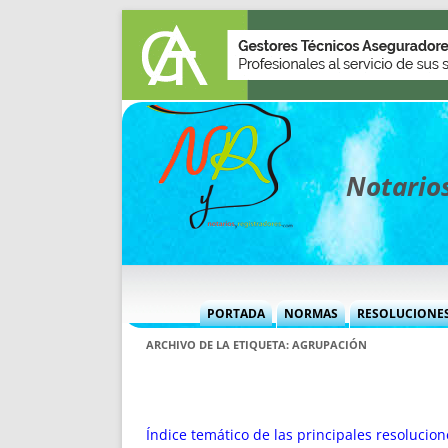
Notarios
PORTADA
NORMAS
RESOLUCIONE
MÁS USADAS (CUADRO)
INFORMES 
ARCHIVO DE LA ETIQUETA:
AGRUPACIÓN
INFORMES MENSUALES
VOCES P
MÁS DESTACADAS
VOCES M
TITULARES DESDE 2002
TITULARES
Índice temático de las principales resolucio