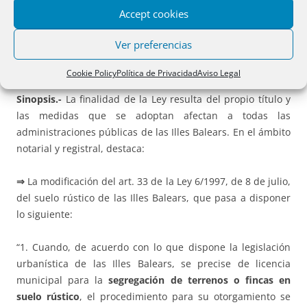
Accept cookies
–
Ley 7/2024,
de 11 de diciembre, de medidas urgentes de
simplificación y racionalización administrativas de las
Ver preferencias
administraciones públicas de las Illes Balears
(BOIB n.º
162/2024, de 13 de diciembre).
Cookie Policy
Política de Privacidad
Aviso Legal
Sinopsis.-
La finalidad de la Ley resulta del propio título y
las medidas que se adoptan afectan a todas las
administraciones públicas de las Illes Balears. En el ámbito
notarial y registral, destaca:
⇒
La modificación del art. 33 de la Ley 6/1997, de 8 de julio,
del suelo rústico de las Illes Balears, que pasa a disponer
lo siguiente:
“1. Cuando, de acuerdo con lo que dispone la legislación
urbanística de las Illes Balears, se precise de licencia
municipal para la
segregación de terrenos o fincas en
suelo rústico
, el procedimiento para su otorgamiento se