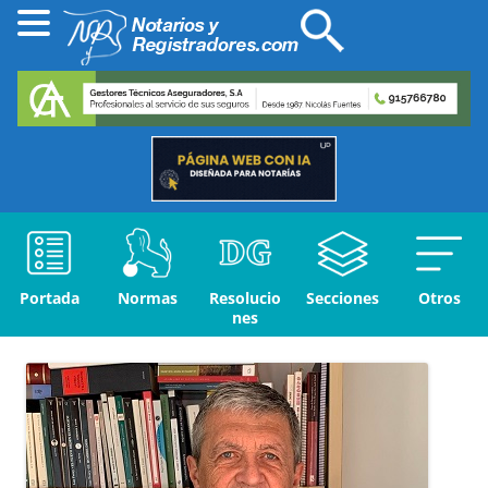
Portada
Normas
Resolucio
Secciones
Otros
nes