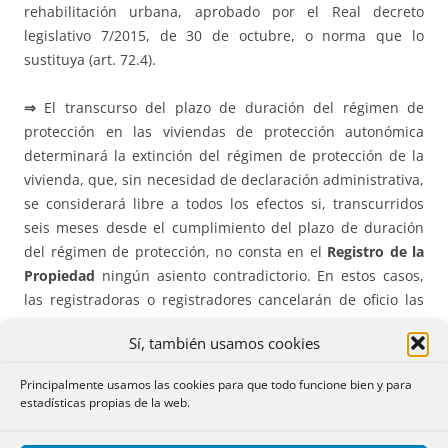
rehabilitación urbana, aprobado por el Real decreto
legislativo 7/2015, de 30 de octubre, o norma que lo
sustituya (art. 72.4).
⇒
El transcurso del plazo de duración del régimen de
protección en las viviendas de protección autonómica
determinará la extinción del régimen de protección de la
vivienda, que, sin necesidad de declaración administrativa,
se considerará libre a todos los efectos si, transcurridos
seis meses desde el cumplimiento del plazo de duración
del régimen de protección, no consta en el
Registro de la
Propiedad
ningún asiento contradictorio. En estos casos,
las registradoras o registradores cancelarán de oficio las
notas marginales relativas al régimen de protección (art.
Sí, también usamos cookies
79.5, que modifica el art. 61.2 de la Ley 8/2012, de 29 de
junio, de vivienda de Galicia).
Principalmente usamos las cookies para que todo funcione bien y para
estadísticas propias de la web.
D) ILLES BALEARS