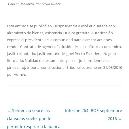
Cala en Mallorca. Por Silvia Núñez.
Esta entrada se publicó en
Jurisprudencia
y está etiquetada con
alzamiento de bienes
,
Asistencia jurídica gratuita
,
Autorización
expresa al presidente de la comunidad para ejercitar acciones
,
cendoj
,
Contrato de agencia
,
Exclusión de socio
,
Fiducia cum amico
,
justito el notario
,
justitonotario
,
Miguel Prieto Escudero
,
Negocio
fiduciario
,
Nulidad de testamento
,
paseos jurisprudenciales
,
pinoso
,
roj
,
tribunal constitucional
,
tribunal supremo
en
31/08/2016
por
Admin
.
Navegación
←
Sentencia sobre las
Informe 264. BOE septiembre
de
cláusulas suelo: puede
2016
→
entradas
permitir respirar a la banca