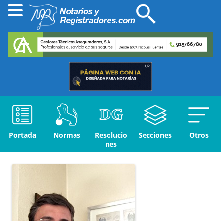
Portada
Normas
Resolucio
Secciones
Otros
nes