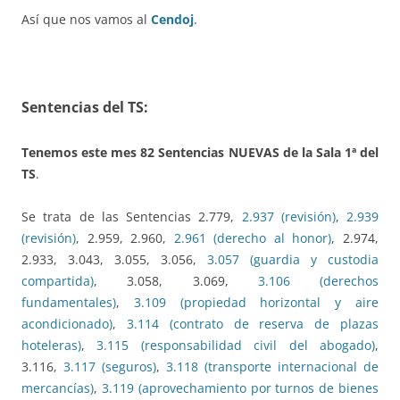
Así que nos vamos al
Cendoj
.
Sentencias del TS:
Tenemos este
mes
82
Sentencias NUEVAS de la Sala 1ª del
TS
.
Se trata de las Sentencias 2.779,
2.937 (revisión)
,
2.939
(revisión)
, 2.959, 2.960,
2.961 (derecho al honor)
, 2.974,
2.933, 3.043, 3.055, 3.056,
3.057 (guardia y custodia
compartida)
, 3.058, 3.069,
3.106 (derechos
fundamentales)
,
3.109 (propiedad horizontal y aire
acondicionado)
,
3.114 (contrato de reserva de plazas
hoteleras)
,
3.115 (responsabilidad civil del abogado)
,
3.116,
3.117 (seguros)
,
3.118 (transporte internacional de
mercancías)
,
3.119 (aprovechamiento por turnos de bienes