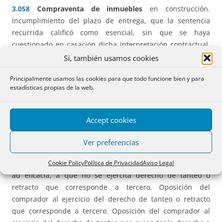
3.058
Compraventa de inmuebles
en construcción.
Incumplimiento del plazo de entrega, que la sentencia
recurrida calificó como esencial, sin que se haya
cuestionado en casación dicha interpretación contractual.
En todo caso, trascendencia resolutoria de la falta de
Sí, también usamos cookies
licencia de final de obras y de primera ocupación al tiempo
Principalmente usamos las cookies para que todo funcione bien y para
en que expiró dicho plazo de entrega, dado que los hechos
estadísticas propias de la web.
probados acreditan la falta de redes de abastecimiento y
saneamiento de agua a la urbanización, imputables a la
promotora, cuya falta de previsión generó incertidumbre
Accept cookies
en la parte compradora sobre su definitiva concesión.
Ver preferencias
3.069
Culpa contractual
. Indemnización de daños y
Cookie Policy
Política de Privacidad
Aviso Legal
perjuicios. Contrato de promesa de venta sujeto, en cuanto
au eficacia, a que no se ejercita derecho de tanteo o
retracto que corresponde a tercero. Oposición del
comprador al ejercicio del derecho de tanteo o retracto
que corresponde a tercero. Oposición del comprador al