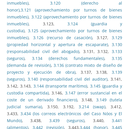
inmuebles)
,
3.120 (derecho al
honor)
,
3.121 (aprovechamiento por turnos de bienes
inmuebles)
,
3.122 (aprovechamiento por turnos de bienes
inmuebles)
, 3.123,
3.124 (guardia y
custodia)
,
3.125 (aprovechamiento por turnos de bienes
inmuebles)
,
3.126 (recurso de casación)
, 3.127,
3.129
(propiedad horizontal y apertura de escaparate)
,
3.130
(responsabilidad civil del abogado)
, 3.131, 3.132,
3.133
(seguros)
,
3.134 (derechos fundamentales)
,
3.135
(demanda de revisión)
,
3.136 (contrato mixto de diseño de
proyecto y ejecución de obra)
, 3.137, 3.138,
3.139
(seguros)
,
3.140 (responsabilidad civil del auditor)
, 3.141,
3.142, 3.143,
3.144 (transporte marítimo)
,
3.145 (guardia y
custodia compartida)
, 3.146,
3.147 (error sustancial en el
coste de un derivado financiero)
, 3.148,
3.149 (tutela
judicial sumaria)
, 3.150, 3.192,
3.214 (swap)
, 3.412,
3.433,
3.434 (los correos electrónicos del Caso Nóos y El
Mundo)
, 3.438,
3.439 (seguros)
, 3.440,
3.441
(alimentos)
,
3.442 (revisión)
, 3.443,
3.444 (honor)
,
3.445