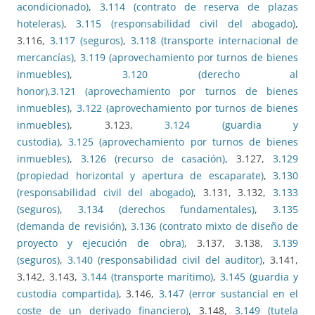
acondicionado)
,
3.114 (contrato de reserva de plazas
hoteleras)
,
3.115 (responsabilidad civil del abogado)
,
3.116,
3.117 (seguros)
,
3.118 (transporte internacional de
mercancías)
,
3.119 (aprovechamiento por turnos de bienes
inmuebles)
,
3.120 (derecho al
honor)
,
3.121 (aprovechamiento por turnos de bienes
inmuebles)
,
3.122 (aprovechamiento por turnos de bienes
inmuebles)
, 3.123,
3.124 (guardia y
custodia)
,
3.125 (aprovechamiento por turnos de bienes
inmuebles)
,
3.126 (recurso de casación)
, 3.127,
3.129
(propiedad horizontal y apertura de escaparate)
,
3.130
(responsabilidad civil del abogado)
, 3.131, 3.132,
3.133
(seguros)
,
3.134 (derechos fundamentales)
,
3.135
(demanda de revisión)
,
3.136 (contrato mixto de diseño de
proyecto y ejecución de obra)
, 3.137, 3.138,
3.139
(seguros)
,
3.140 (responsabilidad civil del auditor)
, 3.141,
3.142, 3.143,
3.144 (transporte marítimo)
,
3.145 (guardia y
custodia compartida)
, 3.146,
3.147 (error sustancial en el
coste de un derivado financiero)
, 3.148,
3.149 (tutela