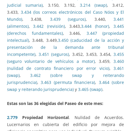
judicial sumaria)
, 3.150, 3.192,
3.214 (swap)
, 3.412,
3.433,
3.434 (los correos electrónicos del Caso Nóos y El
Mundo)
, 3.438,
3.439 (seguros)
, 3.440,
3.441
(alimentos)
,
3.442 (revisión)
, 3.443,
3.444 (honor)
,
3.445
(derechos fundamentales)
, 3.446,
3.447 (propiedad
intelectual)
, 3.448, 3.449,
3.450 (caducidad de la acción y
presentación de la demanda ante tribunal
incompetente)
,
3.451 (seguros)
, 3.452, 3.453, 3.454,
3.455
(seguro voluntario de vehículos a motor)
, 3.459,
3.460
(nulidad de contrato financiero por error vicio)
,
3.461
(swap)
,
3.462 (sobre swap y reiterando
jurisprudencia)
,
3.463 (permuta financiera)
,
3.464 (sobre
swap y reiterando jurisprudencia)
y
3.465 (swap)
.
Estas son las 36 elegidas del Paseo de
este mes
:
2.779
Propiedad Horizontal
. Nulidad de Acuerdos.
Lucernarios en cubierta del edificio por mejora de