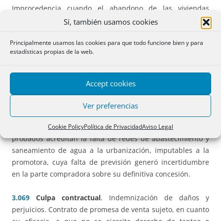
Improcedencia cuando el abandono de las viviendas
arrendadas por parte de los arrendatarios se debió a ruina
Sí, también usamos cookies
del inmueble.
Principalmente usamos las cookies para que todo funcione bien y para
estadísticas propias de la web.
3.058
Compraventa de inmuebles
en construcción.
Incumplimiento del plazo de entrega, que la sentencia
recurrida calificó como esencial, sin que se haya
Accept cookies
cuestionado en casación dicha interpretación contractual.
En todo caso, trascendencia resolutoria de la falta de
Ver preferencias
licencia de final de obras y de primera ocupación al tiempo
en que expiró dicho plazo de entrega, dado que los hechos
Cookie Policy
Política de Privacidad
Aviso Legal
probados acreditan la falta de redes de abastecimiento y
saneamiento de agua a la urbanización, imputables a la
promotora, cuya falta de previsión generó incertidumbre
en la parte compradora sobre su definitiva concesión.
3.069
Culpa contractual
. Indemnización de daños y
perjuicios. Contrato de promesa de venta sujeto, en cuanto