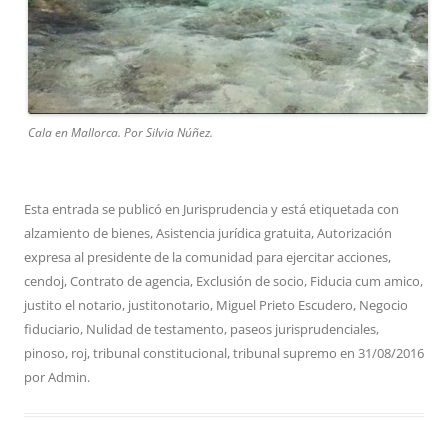
Cala en Mallorca. Por Silvia Núñez.
Esta entrada se publicó en
Jurisprudencia
y está etiquetada con
alzamiento de bienes
,
Asistencia jurídica gratuita
,
Autorización
expresa al presidente de la comunidad para ejercitar acciones
,
cendoj
,
Contrato de agencia
,
Exclusión de socio
,
Fiducia cum amico
,
justito el notario
,
justitonotario
,
Miguel Prieto Escudero
,
Negocio
fiduciario
,
Nulidad de testamento
,
paseos jurisprudenciales
,
pinoso
,
roj
,
tribunal constitucional
,
tribunal supremo
en
31/08/2016
por
Admin
.