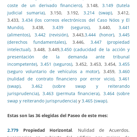
coste de un derivado financiero)
, 3.148,
3.149 (tutela
judicial sumaria)
, 3.150, 3.192,
3.214 (swap)
, 3.412,
3.433,
3.434 (los correos electrónicos del Caso Nóos y El
Mundo)
, 3.438,
3.439 (seguros)
, 3.440,
3.441
(alimentos)
,
3.442 (revisión)
, 3.443,
3.444 (honor)
,
3.445
(derechos fundamentales)
, 3.446,
3.447 (propiedad
intelectual)
, 3.448, 3.449,
3.450 (caducidad de la acción y
presentación de la demanda ante tribunal
incompetente)
,
3.451 (seguros)
, 3.452, 3.453, 3.454,
3.455
(seguro voluntario de vehículos a motor)
, 3.459,
3.460
(nulidad de contrato financiero por error vicio)
,
3.461
(swap)
,
3.462 (sobre swap y reiterando
jurisprudencia)
,
3.463 (permuta financiera)
,
3.464 (sobre
swap y reiterando jurisprudencia)
y
3.465 (swap)
.
Estas son las 36 elegidas del Paseo de
este mes
:
2.779
Propiedad Horizontal
. Nulidad de Acuerdos.