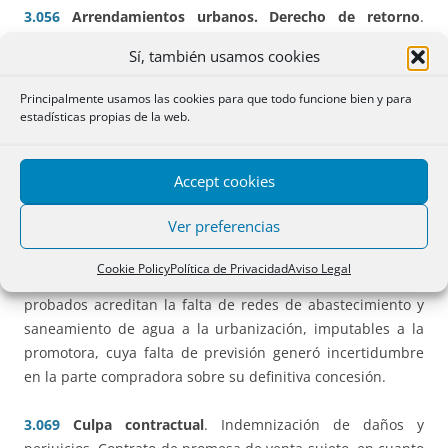
3.056
Arrendamientos urbanos. Derecho de retorno
.
Improcedencia cuando el abandono de las viviendas
Sí, también usamos cookies
arrendadas por parte de los arrendatarios se debió a ruina
del inmueble.
Principalmente usamos las cookies para que todo funcione bien y para
estadísticas propias de la web.
3.058
Compraventa de inmuebles
en construcción.
Incumplimiento del plazo de entrega, que la sentencia
Accept cookies
recurrida calificó como esencial, sin que se haya
cuestionado en casación dicha interpretación contractual.
Ver preferencias
En todo caso, trascendencia resolutoria de la falta de
licencia de final de obras y de primera ocupación al tiempo
Cookie Policy
Política de Privacidad
Aviso Legal
en que expiró dicho plazo de entrega, dado que los hechos
probados acreditan la falta de redes de abastecimiento y
saneamiento de agua a la urbanización, imputables a la
promotora, cuya falta de previsión generó incertidumbre
en la parte compradora sobre su definitiva concesión.
3.069
Culpa contractual
. Indemnización de daños y