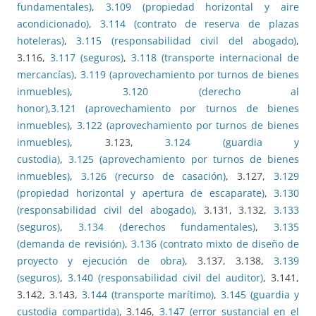
fundamentales)
,
3.109 (propiedad horizontal y aire
acondicionado)
,
3.114 (contrato de reserva de plazas
hoteleras)
,
3.115 (responsabilidad civil del abogado)
,
3.116,
3.117 (seguros)
,
3.118 (transporte internacional de
mercancías)
,
3.119 (aprovechamiento por turnos de bienes
inmuebles)
,
3.120 (derecho al
honor)
,
3.121 (aprovechamiento por turnos de bienes
inmuebles)
,
3.122 (aprovechamiento por turnos de bienes
inmuebles)
, 3.123,
3.124 (guardia y
custodia)
,
3.125 (aprovechamiento por turnos de bienes
inmuebles)
,
3.126 (recurso de casación)
, 3.127,
3.129
(propiedad horizontal y apertura de escaparate)
,
3.130
(responsabilidad civil del abogado)
, 3.131, 3.132,
3.133
(seguros)
,
3.134 (derechos fundamentales)
,
3.135
(demanda de revisión)
,
3.136 (contrato mixto de diseño de
proyecto y ejecución de obra)
, 3.137, 3.138,
3.139
(seguros)
,
3.140 (responsabilidad civil del auditor)
, 3.141,
3.142, 3.143,
3.144 (transporte marítimo)
,
3.145 (guardia y
custodia compartida)
, 3.146,
3.147 (error sustancial en el