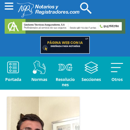
Portada
Normas
Resolucio
Secciones
Otros
nes