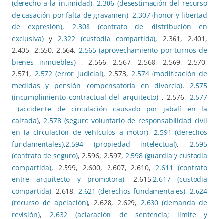
(derecho a la intimidad)
,
2.306 (desestimación del recurso
de casación por falta de gravamen)
,
2.307 (honor y libertad
de expresión)
,
2.308 (contrato de distribución en
exclusiva)
y
2.322 (custodia compartida)
, 2.361, 2.401,
2.405, 2.550, 2.564,
2.565 (aprovechamiento por turnos de
bienes inmuebles)
, 2.566, 2.567, 2.568, 2.569, 2.570,
2.571,
2.572 (error judicial)
, 2.573,
2.574 (modificación de
medidas y pensión compensatoria en divorcio)
,
2.575
(incumplimiento contractual del arquitecto)
, 2.576,
2.577
(accidente de circulación causado por jabalí en la
calzada)
,
2.578 (seguro voluntario de responsabilidad civil
en la circulación de vehículos a motor)
,
2.591 (derechos
fundamentales)
,
2.594 (propiedad intelectual)
,
2.595
(contrato de seguro)
, 2.596, 2.597,
2.598 (guardia y custodia
compartida)
, 2.599, 2.600, 2.607, 2.610,
2.611 (contrato
entre arquitecto y promotora)
, 2.615,
2.617 (custodia
compartida)
, 2.618,
2.621 (derechos fundamentales)
,
2.624
(recurso de apelación)
, 2.628, 2.629,
2.630 (demanda de
revisión)
,
2.632 (aclaración de sentencia; límite y