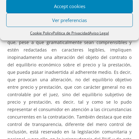
someterse a lo que la jurisprudencia de esta Sala ha
Accept cookies
denominado segundo control de transparencia, o control
Ver preferencias
de transparencia cualificado. En la sentencia analizada, la
sala recuerda que tiene declarado que el control de
Cookie Policy
Política de Privacidad
Aviso Legal
transparencia supone que no pueden utilizarse cláusulas
que, pese a que gramaticalmente sean comprensibles y
estén redactadas en caracteres legibles, impliquen
inopinadamente una alteración del objeto del contrato o
del equilibrio económico sobre el precio y la prestación,
que pueda pasar inadvertida al adherente medio. Es decir,
que provocan una alteración, no del equilibrio objetivo
entre precio y prestación, que con carácter general no es
controlable por el juez, sino del equilibrio subjetivo de
precio y prestación, es decir, tal y como se lo pudo
representar el consumidor en atención a las circunstancias
concurrentes en la contratación. También destaca que este
control de transparencia, diferente del mero control de
inclusión, está reservado en la legislación comunitaria y