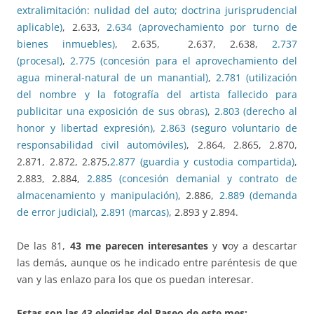
extralimitación: nulidad del auto; doctrina jurisprudencial
aplicable)
, 2.633,
2.634 (aprovechamiento por turno de
bienes inmuebles)
, 2.635, 2.637, 2.638,
2.737
(procesal)
,
2.775 (concesión para el aprovechamiento del
agua mineral-natural de un manantial)
,
2.781 (utilización
del nombre y la fotografía del artista fallecido para
publicitar una exposición de sus obras)
,
2.803 (derecho al
honor y libertad expresión)
,
2.863 (seguro voluntario de
responsabilidad civil automóviles)
, 2.864, 2.865, 2.870,
2.871, 2.872, 2.875,
2.877 (guardia y custodia compartida)
,
2.883, 2.884,
2.885 (concesión demanial y contrato de
almacenamiento y manipulación)
, 2.886,
2.889 (demanda
de error judicial)
,
2.891 (marcas)
, 2.893 y 2.894.
De las 81,
43 me parecen interesantes
y
v
oy a descartar
las demás, aunque os he indicado entre paréntesis de que
van y las enlazo para los que os puedan interesar.
Estas son las 43 elegidas del Paseo de este mes: