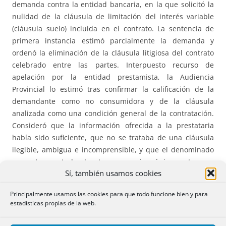
demanda contra la entidad bancaria, en la que solicitó la
nulidad de la cláusula de limitación del interés variable
(cláusula suelo) incluida en el contrato. La sentencia de
primera instancia estimó parcialmente la demanda y
ordenó la eliminación de la cláusula litigiosa del contrato
celebrado entre las partes. Interpuesto recurso de
apelación por la entidad prestamista, la Audiencia
Provincial lo estimó tras confirmar la calificación de la
demandante como no consumidora y de la cláusula
analizada como una condición general de la contratación.
Consideró que la información ofrecida a la prestataria
había sido suficiente, que no se trataba de una cláusula
ilegible, ambigua e incomprensible, y que el denominado
segundo control de transparencia únicamente era
Sí, también usamos cookies
aplicable en contratos con consumidores. La cuestión
jurídica que se plantea en el recurso de casación
Principalmente usamos las cookies para que todo funcione bien y para
interpuesto por la demandante contra la sentencia de
estadísticas propias de la web.
apelación es si las condiciones generales incluidas en los
contratos con adherentes no consumidores pueden