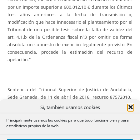
por un importe superior a 600.012,10 € durante los últimos
tres años anteriores a la fecha de transmisión «;
modificación que hace innecesario el planteamiento por el
Tribunal de una posible tesis sobre la falta de validez del
art. 4.1.b de la Ordenanza fiscal nº3 por omitir de forma
absoluta un supuesto de exención legalmente previsto. En
consecuencia, procede la estimación del recurso de
apelación.”
Sentencia del Tribunal Superior de Justicia de Andalucía,
Sede Granada, de 11 de abril de 2016, recurso 87572010.
El artículo 135 de la LEC que permite la presentación de
Sí, también usamos cookies
los escritos hasta las quince horas del día posterior al
vencimiento del plazo no es aplicable ante los TEAR
.
Principalmente usamos las cookies para que todo funcione bien y para
estadísticas propias de la web.
“Por otro lado, no resulta aplicable art. 135.1 de la Ley