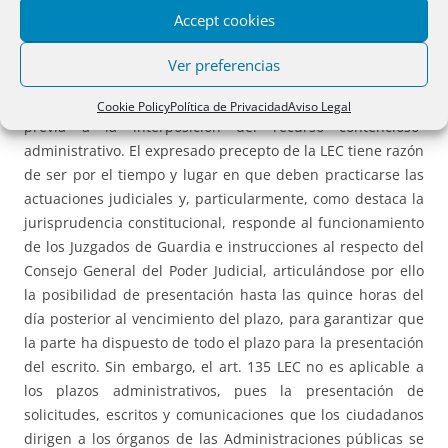
procesal civil, privativo de los procesos jurisdiccionales.
Accept cookies
Pese a su denominación, los Tribunales Económico-
Administrativos son auténticos órganos administrativos y la
Ver preferencias
reclamación económico- administrativa contra actos de
naturaleza tributaria constituye una vía administrativa
Cookie Policy
Política de Privacidad
Aviso Legal
previa a la interposición del recurso contencioso-
administrativo. El expresado precepto de la LEC tiene razón
de ser por el tiempo y lugar en que deben practicarse las
actuaciones judiciales y, particularmente, como destaca la
jurisprudencia constitucional, responde al funcionamiento
de los Juzgados de Guardia e instrucciones al respecto del
Consejo General del Poder Judicial, articulándose por ello
la posibilidad de presentación hasta las quince horas del
día posterior al vencimiento del plazo, para garantizar que
la parte ha dispuesto de todo el plazo para la presentación
del escrito. Sin embargo, el art. 135 LEC no es aplicable a
los plazos administrativos, pues la presentación de
solicitudes, escritos y comunicaciones que los ciudadanos
dirigen a los órganos de las Administraciones públicas se