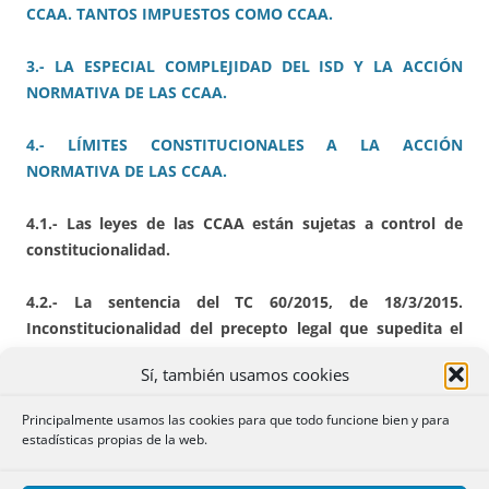
CCAA. TANTOS IMPUESTOS COMO CCAA.
3.- LA ESPECIAL COMPLEJIDAD DEL ISD Y LA ACCIÓN
NORMATIVA DE LAS CCAA.
4.- LÍMITES CONSTITUCIONALES A LA ACCIÓN
NORMATIVA DE LAS CCAA.
4.1.- Las leyes de las CCAA están sujetas a control de
constitucionalidad.
4.2.- La sentencia del TC 60/2015, de 18/3/2015.
Inconstitucionalidad del precepto legal que supedita el
disfrute de una bonificación tributaria a la residencia
Sí, también usamos cookies
habitual en la Comunidad Valenciana en el ISD.
Principalmente usamos las cookies para que todo funcione bien y para
4.3.- La sentencia del TC 20/2026, de 25/2/2026 (BOE
estadísticas propias de la web.
27/3/2026). Inconstitucionalidad del inciso que acota la
aplicación de un tipo reducido del 0,1% en la cuota