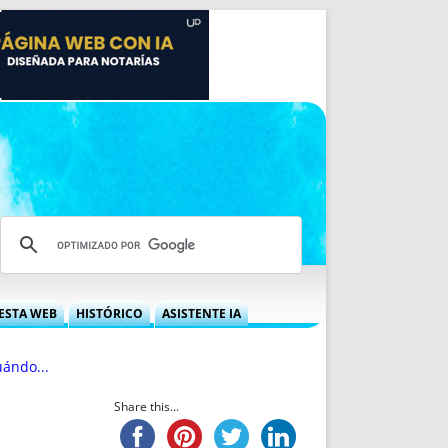
ESTA WEB
HISTÓRICO
ASISTENTE IA
A DGRN
QUÉ OFRECEMOS
uándo...
 NIF
IDEARIO WEB
 LABORAL
QUIÉNES SOMOS
Share this...
ÁBILES
HISTORIA