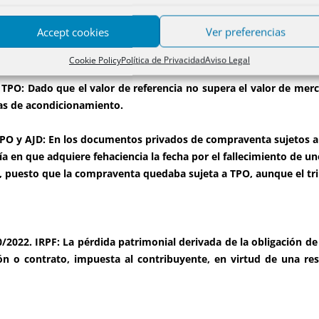
esado siempre que resulte prescrita y no supone un nuevo hecho i
Accept cookies
Ver preferencias
 TPO: Queda sujeto a TPO el expediente de dominio para i
critura pública por los promotores del expediente.
Cookie Policy
Política de Privacidad
Aviso Legal
PO: Dado que el valor de referencia no supera el valor de merc
as de acondicionamiento.
PO y AJD: En los documentos privados de compraventa sujetos a T
día en que adquiere fehaciencia la fecha por el fallecimiento de un
, puesto que la compraventa quedaba sujeta a TPO, aunque el tri
/2022. IRPF: La pérdida patrimonial derivada de la obligación d
ón o contrato, impuesta al contribuyente, en virtud de una reso