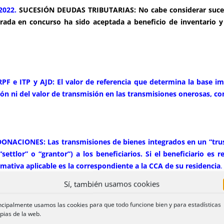
2022.
SUCESIÓN DEUDAS TRIBUTARIAS: No cabe considerar sucesor
rada en concurso ha sido aceptada a beneficio de inventario y 
F e ITP y AJD: El valor de referencia que determina la base im
ción ni del valor de transmisión en las transmisiones onerosas, 
ONACIONES: Las transmisiones de bienes integrados en un “trust”
ettlor” o “grantor”) a los beneficiarios. Si el beneficiario es
ativa aplicable es la correspondiente a la CCA de su residencia
.
Sí, también usamos cookies
ncipalmente usamos las cookies para que todo funcione bien y para estadísticas
5/2022. TPO y AJD: El ejercicio de una condición resolutoria
pias de la web.