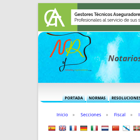
Notarios
PORTADA
NORMAS
RESOLUCIONE
MÁS USADAS (CUADRO)
INFORMES 
Inicio
»
Secciones
»
Fiscal
»
INFORMES MENSUALES
VOCES P
MÁS DESTACADAS
VOCES M
TITULARES DESDE 2002
TITULARES