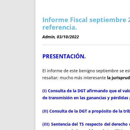
ENRIQUECIDAS
TITULARES 
NO DESESPERES
CAT
A MANO
SUCESIONES 
Informe Fiscal septiembre 2
FUTURAS NORMAS
GEORREFE
referencia.
ALQUILE
Admin, 03/10/2022
TRI
LH Y C
PRESENTACIÓN.
¿SABIA
FRANCI
El informe de este benigno septiembre se est
BÚSQUED
resaltar; mucho más interesante
la jurispru
(I) Consulta de la DGT afirmando que el valo
de transmisión en las ganancias y pérdidas 
(II) Consulta de la DGT a propósito de la tri
(III) Sentencia del TS respecto del derecho