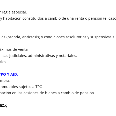
 regla especial.
y habitación constituidos a cambio de una renta o pensión (el caso
es (prenda, anticresis) y condiciones resolutorias y suspensivas su
máximos de venta
cas judiciales, administrativas y notariales.
les.
PO Y AJD.
ompra.
 inmuebles sujetos a TPO.
 donación en las cesiones de bienes a cambio de pensión.
EZ.ç