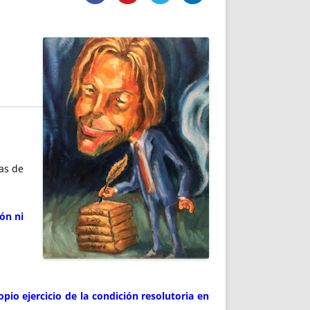
DE INICIO
PREMIO NYR
VORITOS
CONVENCIONES ANUALES
A IRPF
NUEVA ETAPA
AS
POLÍTICA DE PRIVACIDAD
IJUELAS
AVISO LEGAL
POTECA
REPORTAR INCIDENCIA
PERES
LOGOTIPO
CES
ENTREVISTAS
SONRISA
as de
ENVÍA CORREO
CANALES DE VÍDEO
ón ni
pio ejercicio de la condición resolutoria en