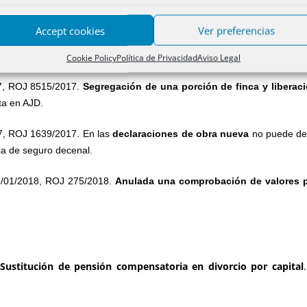
TS resolverá sobre la tributación por AJD o TPO de las
extinciones 
Accept cookies
Ver preferencias
 se pronunciará sobre la
base imponible en las daciones de pago
Cookie Policy
Política de Privacidad
Aviso Legal
7, ROJ 8515/2017.
Segregación de una porción de finca y liberaci
uta en AJD.
, ROJ 1639/2017. En las
declaraciones de obra nueva
no puede de
iza de seguro decenal.
/01/2018, ROJ 275/2018.
Anulada una comprobación de valores po
.
Sustitución de pensión compensatoria en divorcio por capital