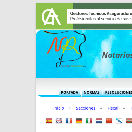
Notarios
PORTADA
NORMAS
RESOLUCIONE
MÁS USADAS (CUADRO)
INFORMES 
Inicio
»
Secciones
»
Fiscal
»
INFORMES MENSUALES
VOCES P
MÁS DESTACADAS
VOCES M
TITULARES DESDE 2002
TITULARES