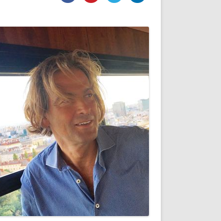
DE INICIO
PREMIO NYR
VORITOS
CONVENCIONES ANUALES
A IRPF
NUEVA ETAPA
AS
POLÍTICA DE PRIVACIDAD
IJUELAS
AVISO LEGAL
POTECA
REPORTAR INCIDENCIA
PERES
LOGOTIPO
CES
ENTREVISTAS
SONRISA
ENVÍA CORREO
CANALES DE VÍDEO