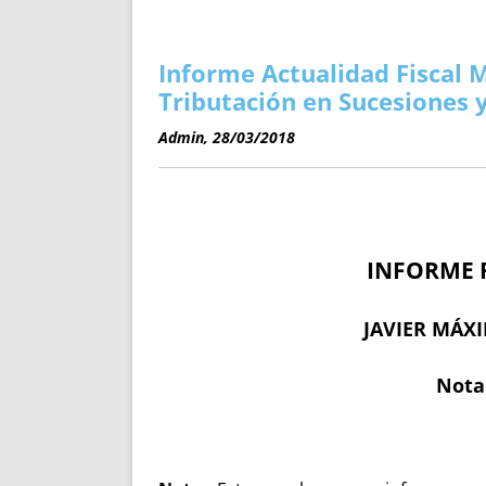
ENRIQUECIDAS
TITULARES 
NO DESESPERES
CAT
A MANO
SUCESIONES 
Informe Actualidad Fiscal 
FUTURAS NORMAS
GEORREFE
Tributación en Sucesiones 
ALQUILE
Admin, 28/03/2018
TRI
LH Y C
¿SABIA
FRANCI
INFORME 
BÚSQUED
JAVIER MÁX
Nota