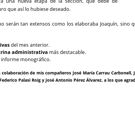
ra una nueva etapa de la sección, que debe de
uro que así lo hubiese deseado.
 no serán tan extensos como los elaboraba Joaquín, sino 
ivas
del mes anterior.
trina administrativa
más destacable.
 informe monográfico.
a colaboración de mis compañeros José María Carrau Carbonell, 
derico Palasi Roig y José Antonio Pérez Álvarez, a los que agra