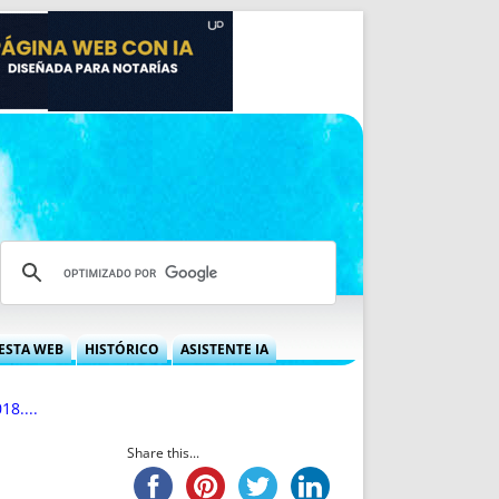
ESTA WEB
HISTÓRICO
ASISTENTE IA
A DGRN
QUÉ OFRECEMOS
18....
 NIF
IDEARIO WEB
 LABORAL
QUIÉNES SOMOS
Share this...
ÁBILES
HISTORIA