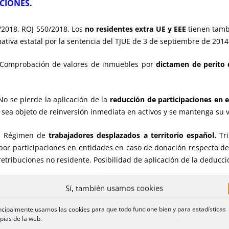
CIONES.
2018, ROJ 550/2018. Los
no residentes extra UE y EEE
tienen tamb
ativa estatal por la sentencia del TJUE de 3 de septiembre de 2014
. Comprobación de valores de inmuebles por
dictamen de perito 
o se pierde la aplicación de la
reducción de participaciones en 
sea objeto de reinversión inmediata en activos y se mantenga su v
7. Régimen de
trabajadores desplazados a territorio español.
Tri
 por participaciones en entidades en caso de donación respecto d
retribuciones no residente. Posibilidad de aplicación de la deducci
7.
Transmisión de nuda propiedad de participaciones sociales
Sí, también usamos cookies
queda sujeta como transmisión mortis causa siempre que se ajuste a 
ncipalmente usamos las cookies para que todo funcione bien y para estadísticas
pias de la web.
TRIMONIALES Y ACTOS JURÍDICOS DOCUMENTADOS.