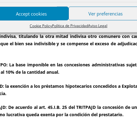
D: La exención para VPO solo es aplicable a obras nuevas y propi
Accept cookies
Ver preferencias
cumplen los parámetros exigidos por la normativa estatal para 
Cookie Policy
Política de Privacidad
Aviso Legal
.
TPO y AJD: La extinción de condominio con adjudicación de un
 indivisa, titulando la otra mitad indivisa otro comunero con 
ue el bien sea indivisible y se compense el exceso de adjudicac
PO: La base imponible en las concesiones administrativas sujet
 al 10% de la cantidad anual.
D: la exención a los préstamos hipotecarios concedidos a Explotaci
cia.
AJD: De acuerdo al art. 45.I.B. 25 del TRITPAJD la concesión de 
no lucrativa queda exenta por la condición del prestatario.