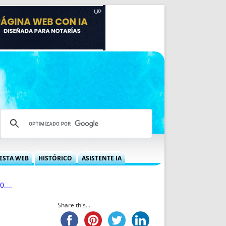
ESTA WEB
HISTÓRICO
ASISTENTE IA
A DGRN
QUÉ OFRECEMOS
....
 NIF
IDEARIO WEB
 LABORAL
QUIÉNES SOMOS
Share this...
ÁBILES
HISTORIA