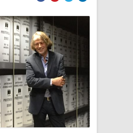
DE INICIO
PREMIO NYR
VORITOS
CONVENCIONES ANUALES
A IRPF
NUEVA ETAPA
AS
POLÍTICA DE PRIVACIDAD
IJUELAS
AVISO LEGAL
POTECA
REPORTAR INCIDENCIA
PERES
LOGOTIPO
CES
ENTREVISTAS
SONRISA
ENVÍA CORREO
CANALES DE VÍDEO