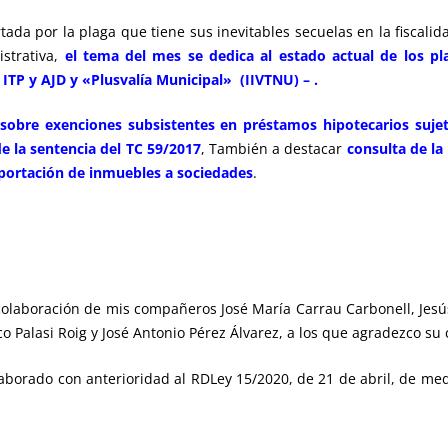
ada por la plaga que tiene sus inevitables secuelas en la fiscalid
istrativa,
el tema del mes se dedica al estado actual de los pla
, ITP y AJD y «Plusvalía Municipal» (IIVTNU) – .
sobre exenciones subsistentes en préstamos hipotecarios suje
de la sentencia del TC 59/2017
, También a destacar
consulta de l
 aportación de inmuebles a sociedades
.
 colaboración de mis compañeros José María Carrau Carbonell, Jesú
Palasi Roig y José Antonio Pérez Álvarez, a los que agradezco su 
aborado con anterioridad al RDLey 15/2020, de 21 de abril, de m