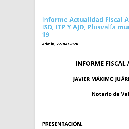
ENRIQUECIDAS
TITULARES 
NO DESESPERES
CAT
A MANO
SUCESIONES 
Informe Actualidad Fiscal A
FUTURAS NORMAS
GEORREFE
ISD, ITP Y AJD, Plusvalía mu
ALQUILE
19
TRI
Admin, 22/04/2020
LH Y C
¿SABIA
INFORME FISCAL 
FRANCI
BÚSQUED
JAVIER MÁXIMO JUÁR
Notario de Va
PRESENTACIÓN.