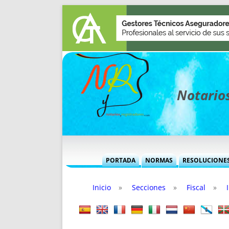
Notarios
PORTADA
NORMAS
RESOLUCIONE
MÁS USADAS (CUADRO)
INFORMES 
Inicio
»
Secciones
»
Fiscal
»
INFORMES MENSUALES
VOCES P
MÁS DESTACADAS
VOCES M
TITULARES DESDE 2002
TITULARES