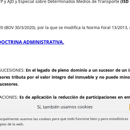
 ITP y AJD y Especial sobre Determinados Medios de Transporte
(ISD 
20 (BOV 30/3/2020), por la que se modifica la Norma Foral 13/2013,
DOCTRINA ADMINISTRATIVA.
 SUCESIONES:
En el legado de pleno dominio a un sucesor de un 
cesores tributa por el valor íntegro del inmueble y no puede mi
sucesores.
NACIONES:
Es de aplicación la reducción de participaciones en 
sto de Patrimonio: participación del al menos 5% y organización 
Sí, también usamos cookies
ncipalmente usamos las cookies para que todo funcione bien y para estadísticas
pias de la web.