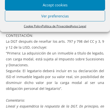
importe de la venta será repartido por iguales quintas
Accept cookies
partes entre cinco herederos (el consultante y cuatro
hermanos más).
Ver preferencias
CUESTIÓN: Tributación del legado con carga modal”.
Cookie Policy
Política de Privacidad
Aviso Legal
CONTESTACIÓN:
La DGT después de reseñar los arts. 797 y 798 del CC y 3, 9
y 12 de la LISD, concluye:
“Primera: La adquisición de un inmueble a título de legado,
con carga modal, está sujeta al Impuesto sobre Sucesiones
y Donaciones.
Segunda: El legatario deberá incluir en su declaración del
ISD el inmueble legado por su valor real, sin posibilidad de
disminuir dicho valor por la carga modal al ser una
obligación personal del legatario”.
Comentario:
Lineal y esquemática la respuesta de la DGT. En principio, en