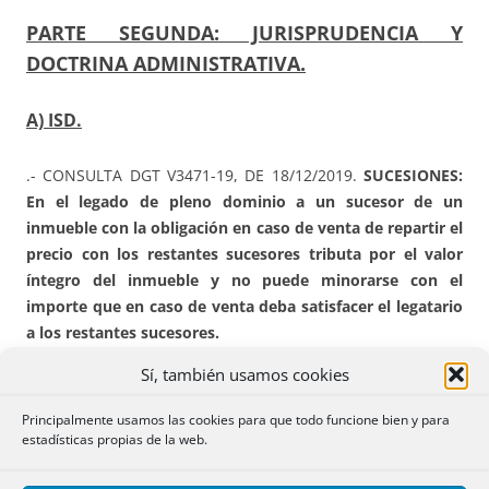
PARTE SEGUNDA: JURISPRUDENCIA Y
DOCTRINA ADMINISTRATIVA.
A) ISD.
.- CONSULTA DGT V3471-19, DE 18/12/2019.
SUCESIONES:
En el legado de pleno dominio a un sucesor de un
inmueble con la obligación en caso de venta de repartir el
precio con los restantes sucesores tributa por el valor
íntegro del inmueble y no puede minorarse con el
importe que en caso de venta deba satisfacer el legatario
a los restantes sucesores.
Sí, también usamos cookies
“HECHOS: La hermana del consultante pretende otorgar
testamento en el que se establece, a favor del consultante,
Principalmente usamos las cookies para que todo funcione bien y para
un legado en pleno dominio de una vivienda con la carga
estadísticas propias de la web.
modal consistente en que si la vivienda se vende, el