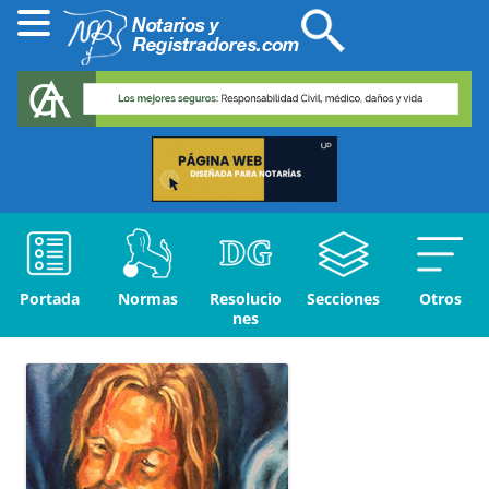
Portada
Normas
Resolucio
Secciones
Otros
nes