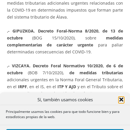
medidas tributarias adicionales urgentes relacionadas con
la COVID-19 en determinados impuestos que forman parte
del sistema tributario de Álava.
.- GIPUZKOA. Decreto Foral-Norma 8/2020, de 13 de
octubre
(BOG 15/10/2020), sobre
medidas
complementarias de carácter urgente
para paliar
determinadas consecuencias del COVID-19.
.- VIZCAYA. Decreto Foral Normativo 10/2020, de 6 de
octubre
(BOB 7/10/2020),
de medidas tributarias
adicionales urgentes en la Norma Foral General Tributaria,
en el
IRPF
, en el IS, en el
ITP Y AJD
y en el Tributo sobre el
Juego mediante la explotación de máquinas o aparatos
Sí, también usamos cookies
automáticos, relacionadas con la COVID-19.
Principalmente usamos las cookies para que todo funcione bien y para
.- VIZCAYA. NORMA FORAL 7/2020
, de 21 de octubre (BOB
estadísticas propias de la web.
27/10/2020) , de
modificación
de la Norma Foral 6/2019, de
27 de diciembre, de Presupuestos Generales del Territorio