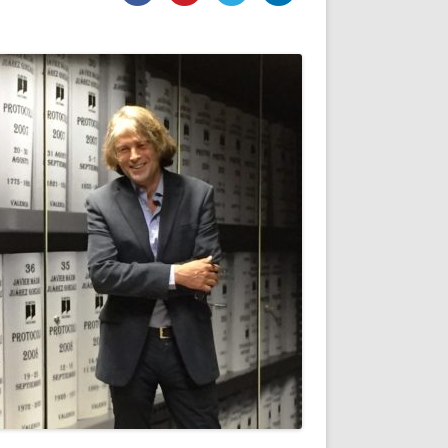
DE INICIO
PREMIO NYR
VORITOS
CONVENCIONES ANUALES
A IRPF
NUEVA ETAPA
AS
POLÍTICA DE PRIVACIDAD
IJUELAS
AVISO LEGAL
POTECA
REPORTAR INCIDENCIA
PERES
LOGOTIPO
CES
ENTREVISTAS
SONRISA
ENVÍA CORREO
CANALES DE VÍDEO