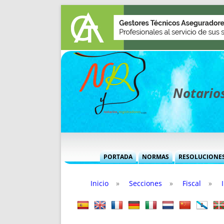
Notarios
PORTADA
NORMAS
RESOLUCIONE
MÁS USADAS (CUADRO)
INFORMES 
Inicio
»
Secciones
»
Fiscal
»
INFORMES MENSUALES
VOCES P
MÁS DESTACADAS
VOCES M
TITULARES DESDE 2002
TITULARES