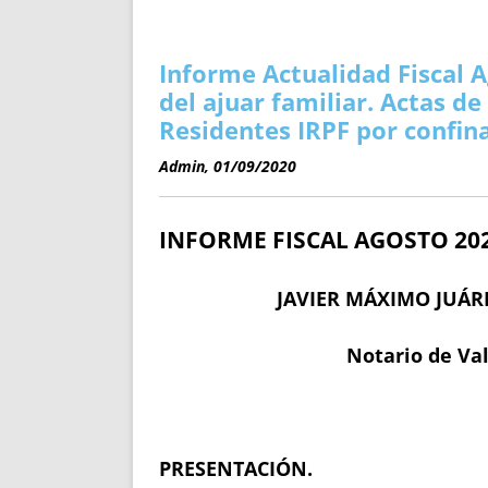
ENRIQUECIDAS
TITULARES 
NO DESESPERES
CAT
A MANO
SUCESIONES 
Informe Actualidad Fiscal A
FUTURAS NORMAS
GEORREFE
del ajuar familiar. Actas de
ALQUILE
Residentes IRPF por confi
TRI
Admin, 01/09/2020
LH Y C
¿SABIA
INFORME FISCAL AGOSTO 20
FRANCI
BÚSQUED
JAVIER MÁXIMO JUÁR
Notario de Va
PRESENTACIÓN.