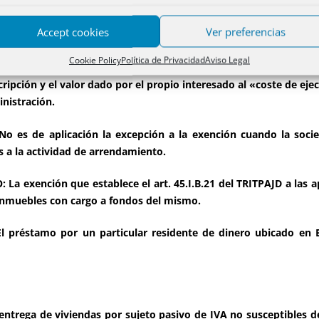
 deriva en la ineficacia sobrevenida interruptora de la misma.
Accept cookies
Ver preferencias
Cookie Policy
Política de Privacidad
Aviso Legal
20).
AJD: El acta de fin de obra en las declaraciones de obra nu
ipción y el valor dado por el propio interesado al «coste de ejec
nistración.
No es de aplicación la excepción a la exención cuando la soci
s a la actividad de arrendamiento.
: La exención que establece el art. 45.I.B.21 del TRITPAJD a las
e inmuebles con cargo a fondos del mismo.
El préstamo por un particular residente de dinero ubicado en 
 entrega de viviendas por sujeto pasivo de IVA no susceptibles 