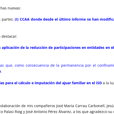
chas nuevas:
s partes:
(I) CCAA donde desde el último informe se han modifica
a destacar:
la aplicación de la reducción de participaciones en entidades en e
nas que, como consecuencia de la permanencia por el confinam
0
.
as para el cálculo e imputación del ajuar familiar en el ISD
a la lu
 colaboración de mis compañeros José María Carrau Carbonell, Jesú
Palasi Roig y José Antonio Pérez Álvarez, a los que agradezco su 