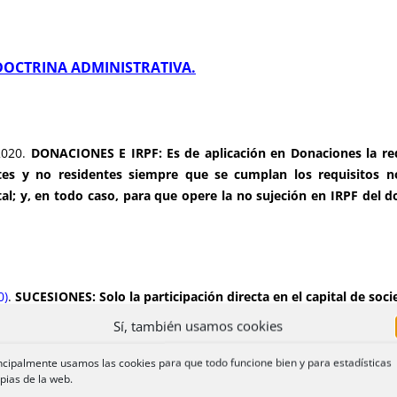
DOCTRINA ADMINISTRATIVA.
2020.
DONACIONES E IRPF: Es de aplicación en Donaciones la red
es y no residentes siempre que se cumplan los requisitos n
al; y, en todo caso, para que opere la no sujeción en IRPF del d
0)
.
SUCESIONES: Solo la participación directa en el capital de soci
xcluir las remuneraciones percibidas de las mismas a los efecto
Sí, también usamos cookies
ones han sido objeto de transmisión mortis causa
ncipalmente usamos las cookies para que todo funcione bien y para estadísticas
pias de la web.
20).
SUCESIONES: La caducidad de un expediente iniciado por d