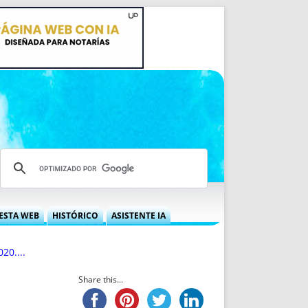
ESTA WEB
HISTÓRICO
ASISTENTE IA
A DGRN
QUÉ OFRECEMOS
20....
 NIF
IDEARIO WEB
 LABORAL
QUIÉNES SOMOS
Share this...
ÁBILES
HISTORIA