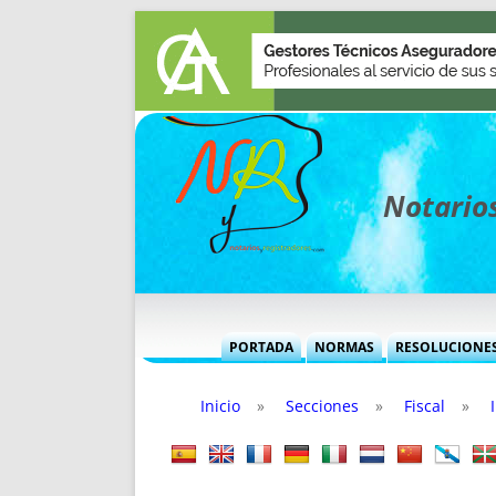
Notarios
PORTADA
NORMAS
RESOLUCIONE
MÁS USADAS (CUADRO)
INFORMES 
Inicio
»
Secciones
»
Fiscal
»
INFORMES MENSUALES
VOCES P
MÁS DESTACADAS
VOCES M
TITULARES DESDE 2002
TITULARES