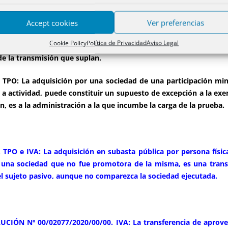
inio derivada de la segregación consistente en la adjudicac
Accept cookies
Ver preferencias
s, proporcional a los haberes, es permuta de cuotas sujeta a TPO.
Cookie Policy
Política de Privacidad
Aviso Legal
PO: Los expedientes de dominio notariales para la reanudación 
de la transmisión que suplan.
TPO: La adquisición por una sociedad de una participación mino
a actividad, puede constituir un supuesto de excepción a la exen
, es a la administración a la que incumbe la carga de la prueba.
PO e IVA: La adquisición en subasta pública por persona física
e una sociedad que no fue promotora de la misma, es una trans
el sujeto pasivo, aunque no comparezca la sociedad ejecutada.
CIÓN Nº 00/02077/2020/00/00. IVA: La transferencia de aprov