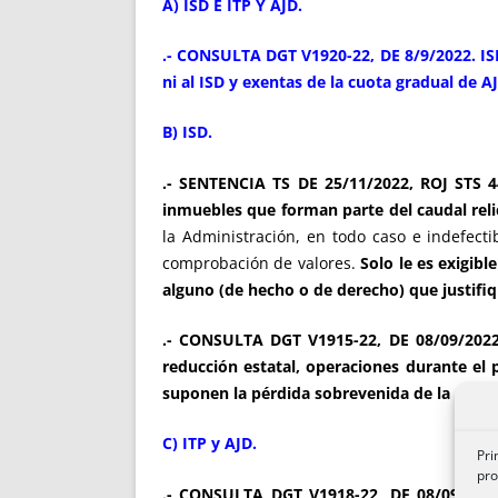
A) ISD E ITP Y AJD.
.- CONSULTA DGT V1920-22, DE 8/9/2022. ISD
ni al ISD y exentas de la cuota gradual de A
B) ISD.
.- SENTENCIA TS DE 25/11/2022, ROJ STS 447
inmuebles que forman parte del caudal reli
la Administración, en todo caso e indefecti
comprobación de valores.
Solo le es exigib
alguno (de hecho o de derecho) que justifiq
.- CONSULTA DGT V1915-22, DE 08/09/2022
reducción estatal, operaciones durante el 
suponen la pérdida sobrevenida de la mism
C) ITP y AJD.
Pri
pro
.- CONSULTA DGT V1918-22, DE 08/09/2022