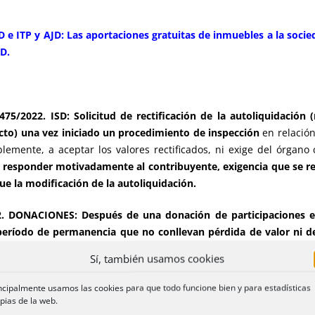
 e ITP y AJD: Las aportaciones gratuitas de inmuebles a la soci
JD.
5/2022. ISD: Solicitud de rectificación de la autoliquidación (
cto) una vez iniciado un procedimiento de inspección
en relación
blemente, a aceptar los valores rectificados, ni exige del órga
le responder motivadamente al contribuyente, exigencia que se re
ue la modificación de la autoliquidación.
. DONACIONES: Después de una donación de participaciones en
período de permanencia que no conllevan pérdida de valor ni de
a.
Sí, también usamos cookies
ncipalmente usamos las cookies para que todo funcione bien y para estadísticas
pias de la web.
. TPO y AJD: La segregación, aunque sea precisa para una ex