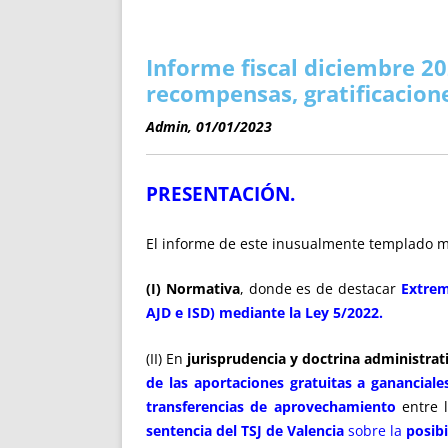
ENRIQUECIDAS
TITULARES 
NO DESESPERES
CAT
A MANO
SUCESIONES 
Informe fiscal diciembre 20
FUTURAS NORMAS
GEORREFE
recompensas, gratificacion
ALQUILE
Admin, 01/01/2023
TRI
LH Y C
PRESENTACIÓN.
¿SABIA
FRANCI
El informe de este inusualmente templado mes 
BÚSQUED
(I) Normativa
, donde es de destacar
Extrem
AJD e ISD) mediante la Ley 5/2022.
(II) En
jurisprudencia y doctrina administrat
de las aportaciones gratuitas a gananciale
transferencias de aprovechamiento
entre l
sentencia del TSJ de Valencia
sobre la
posibi