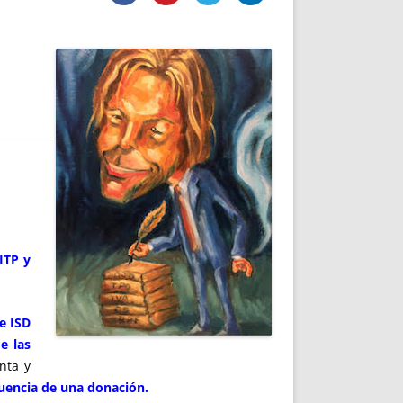
DE INICIO
PREMIO NYR
VORITOS
CONVENCIONES ANUALES
A IRPF
NUEVA ETAPA
AS
POLÍTICA DE PRIVACIDAD
IJUELAS
AVISO LEGAL
POTECA
REPORTAR INCIDENCIA
PERES
LOGOTIPO
CES
ENTREVISTAS
SONRISA
ENVÍA CORREO
CANALES DE VÍDEO
ITP y
e ISD
e las
nta y
uencia de una donación.