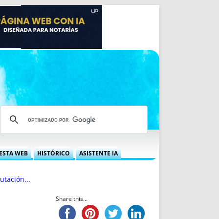
ESTA WEB
HISTÓRICO
ASISTENTE IA
A DGRN
QUÉ OFRECEMOS
utación...
 NIF
IDEARIO WEB
 LABORAL
QUIÉNES SOMOS
Share this...
ÁBILES
HISTORIA