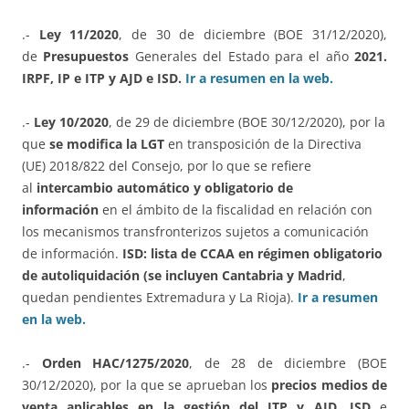
.-
Ley 11/2020
, de 30 de diciembre (BOE 31/12/2020),
de
Presupuestos
Generales del Estado para el año
2021.
IRPF, IP e ITP y AJD e ISD.
Ir a resumen en la web.
.-
Ley 10/2020
, de 29 de diciembre (BOE 30/12/2020), por la
que
se modifica la LGT
en transposición de la Directiva
(UE) 2018/822 del Consejo, por lo que se refiere
al
intercambio automático y obligatorio de
información
en el ámbito de la fiscalidad en relación con
los mecanismos transfronterizos sujetos a comunicación
de información.
ISD: lista de CCAA en régimen obligatorio
de autoliquidación (se incluyen Cantabria y Madrid
,
quedan pendientes Extremadura y La Rioja).
Ir a resumen
en la web.
.-
Orden HAC/1275/2020
, de 28 de diciembre (BOE
30/12/2020), por la que se aprueban los
precios medios de
venta aplicables en la gestión del ITP y AJD, ISD
e