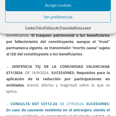
.-
CONSULTA DGT V1705-24,
DE 11/7/2024.
SUCESIONES E
Accept cookies
IRPF:
En el IRPF, los rendimientos de capital mobiliario y
Ver preferencias
alteraciones patrimoniales que deriven del patrimonio
integrante de un “trust” deben imputarse al constituyente
Cookie Policy
Política de Privacidad
Aviso Legal
en tanto no haya traspaso patrimonial a los
beneficiarios.
El traspaso patrimonial a los beneficiarios
por fallecimiento del constituyente, aunque el “trust”
permanezca vigente, es transmisión “mortis causa” sujeta
al ISD del constituyente a los beneficiarios.
.-
SENTENCIA TSJ DE LA COMUNIDAD VALENCIANA
671/2024
, DE 18/9/2024.
SUCESIONES: Requisitos para la
aplicación de la reducción por participaciones en
entidades
, bienes afectos y magnitud sobre la que se
aplica.
.-
CONSULTA DGT V2112-24
, DE 27/9/2024.
SUCESIONES:
En caso de causante residente en el extranjero siendo el