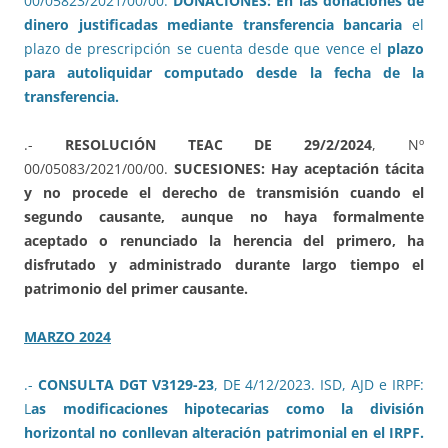
00/05823/2021/00/00.
DONACIONES: En las donaciones de
dinero justificadas mediante transferencia bancaria
el
plazo de prescripción se cuenta desde que vence el
plazo
para autoliquidar computado desde la fecha de la
transferencia.
.-
RESOLUCIÓN TEAC DE 29/2/2024
, Nº
00/05083/2021/00/00.
SUCESIONES: Hay aceptación tácita
y no procede el derecho de transmisión cuando el
segundo causante, aunque no haya formalmente
aceptado o renunciado la herencia del primero, ha
disfrutado y administrado durante largo tiempo el
patrimonio del primer causante.
MARZO 2024
.-
CONSULTA DGT V3129-23
, DE 4/12/2023. ISD, AJD e IRPF:
L
as modificaciones hipotecarias como la división
horizontal no conllevan alteración patrimonial en el IRPF.