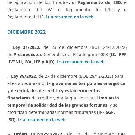
de aplicación de los tributos
; el Reglamento del ISD;
el
Reglamento del IVA; el Reglamento del IRPF y el
Reglamento del IS
.
Ir a resumen en la web
DICIEMBRE 2022
.-
Ley 31/2022
, de 23 de diciembre (BOE 24/12/2022),
de
Presupuestos
Generales del Estado para 2023
(IS, IRPF,
IIVTNU, IVA, ITP y AJD).
Ir a resumen en la web
.-
Ley 38/2022,
de 27 de diciembre (BOE 28/12/2022) para
el establecimiento de
gravámenes temporales energético
y de entidades de crédito y establecimientos
financieros
de crédito y por la que se crea el i
mpuesto
temporal de solidaridad de las grandes fortunas,
y se
modifican determinadas normas tributarias
(IP-ISGF,
ISD).
Ir a resumen en la web
.-
Orden HFP/1259/2022,
de 14 de diciembre (BOE