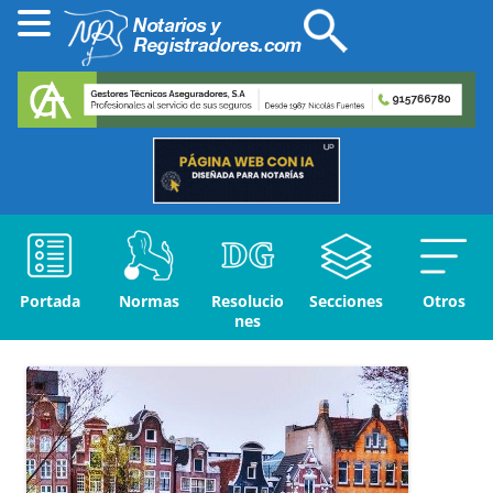
Portada
Normas
Resolucio
Secciones
Otros
nes