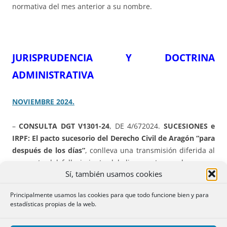
normativa del mes anterior a su nombre.
JURISPRUDENCIA Y DOCTRINA
ADMINISTRATIVA
NOVIEMBRE 2024.
–
CONSULTA DGT V1301-24
, DE 4/672024.
SUCESIONES e
IRPF: El pacto sucesorio del Derecho Civil de Aragón “para
después de los días”
, conlleva una transmisión diferida al
momento del fallecimiento del disponente, por lo que e
s
Sí, también usamos cookies
una adquisición mortis causa ordinaria que se devenga a
su defunción.
En el IRPF, para el adquirente, la fecha y
Principalmente usamos las cookies para que todo funcione bien y para
valor de adquisición deberán referirse al fallecimiento del
estadísticas propias de la web.
disponente