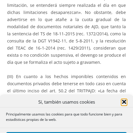
limitación, se entenderá siempre realizada el día en que
dichas limitaciones desaparezcan». No obstante, debe
advertirse en lo que atañe a la cuota gradual de la
modalidad de documentos notariales de AJD, que tanto la
la sentencia del TS de 18-11-2015 (rec. 1372/2014), como la
consulta de la DGT V1942-11, de 5-8-2011, y la resolución
del TEAC de 16-1-2014 (rec. 1429/2011), consideran que
exista o no condición suspensiva, el devengo se produce el
día que se formaliza el acto sujeto a gravamen.
(III) En cuanto a los hechos imponibles contenidos en
documentos privados debe tenerse en todo caso en cuenta
el último inciso del art. 50.2 del TRITPAJD: «La fecha del
documento privado que prevalezca a efectos de
Sí, también usamos cookies
prescripción, conforme a lo dispuesto en este apartado,
determinará el régimen jurídico aplicable a la liquidación
Principalmente usamos las cookies para que todo funcione bien y para
que proceda por el acto o contrato incorporado al mismo».
estadísticas propias de la web.
Aunque es una cuestión sumamente controvertida,