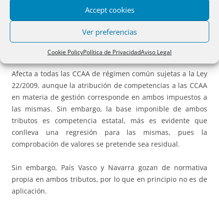
especialmente si caben otros medios de acreditar su fecha
Accept cookies
que la concurrencia de cualquiera de las circunstancias
previstas en el artículo 1.227 del Código Civil.
Ver preferencias
2.2.- Ámbito territorial de aplicación.
Cookie Policy
Política de Privacidad
Aviso Legal
Afecta a todas las CCAA de régimen común sujetas a la Ley
22/2009, aunque la atribución de competencias a las CCAA
en materia de gestión corresponde en ambos impuestos a
las mismas. Sin embargo, la base imponible de ambos
tributos es competencia estatal, más es evidente que
conlleva una regresión para las mismas, pues la
comprobación de valores se pretende sea residual.
Sin embargo, País Vasco y Navarra gozan de normativa
propia en ambos tributos, por lo que en principio no es de
aplicación.