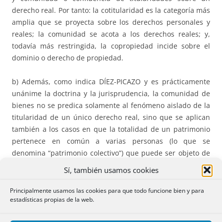
derecho real. Por tanto: la cotitularidad es la categoría más
amplia que se proyecta sobre los derechos personales y
reales; la comunidad se acota a los derechos reales; y,
todavía más restringida, la copropiedad incide sobre el
dominio o derecho de propiedad.
b) Además, como indica DÍEZ-PICAZO y es prácticamente
unánime la doctrina y la jurisprudencia, la comunidad de
bienes no se predica solamente al fenómeno aislado de la
titularidad de un único derecho real, sino que se aplican
también a los casos en que la totalidad de un patrimonio
pertenece en común a varias personas (lo que se
denomina “patrimonio colectivo”) que puede ser objeto de
formación instánea (comunidad hereditaria y la derivada
Sí, también usamos cookies
de una herencia adjudicada en pro indiviso), sucesiva
(cónyuges en separación de bienes que adquieren a lo
Principalmente usamos las cookies para que todo funcione bien y para
estadísticas propias de la web.
largo del tiempo varios bienes o comuneros que adquieren
bienes en pro indiviso ordinario para disfrutarlos o