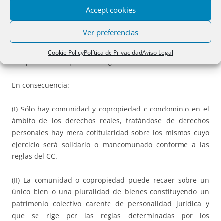
explotarlos en común) y sucesiva y simultánea
Accept cookies
(yuxtaposición de las dos anteriores).
Ver preferencias
c) Elemento nuclear de la comunidad de bienes es la falta
de personalidad jurídica propia y separada de la de sus
Cookie Policy
Política de Privacidad
Aviso Legal
componentes lo que le distingue de las sociedades.
En consecuencia:
(I) Sólo hay comunidad y copropiedad o condominio en el
ámbito de los derechos reales, tratándose de derechos
personales hay mera cotitularidad sobre los mismos cuyo
ejercicio será solidario o mancomunado conforme a las
reglas del CC.
(II) La comunidad o copropiedad puede recaer sobre un
único bien o una pluralidad de bienes constituyendo un
patrimonio colectivo carente de personalidad jurídica y
que se rige por las reglas determinadas por los