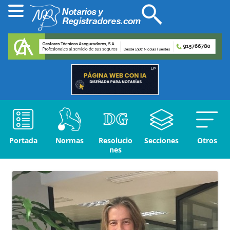
Portada
Normas
Resolucio
Secciones
Otros
nes