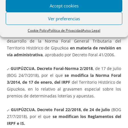
Accept cookies
transporte colectivo para traslado a los centros de trabajo
como retribución en especie exenta de tributar.
Ver preferencias
.- GUIPÚZCUA.
Decreto Foral 21/2018, de 26 de junio
(BOG
Cookie Policy
Política de Privacidad
Aviso Legal
4/7/2018
), por el que se modifica el Reglamento
de
desarrollo de la Norma Foral General Tributaria del
Territorio Histórico de Gipuzkoa
en materia de revisión en
vía administrativa
, aprobado por Decreto Foral 41/2006.
.- GUIPÚZCUA.
Decreto Foral-Norma 2/2018
, de 17 de julio
(BOG 24/7/2018), por el que
se modifica la Norma Foral
3/2014, de 17 de enero, del IRPF
del Territorio Histórico de
Gipuzkoa, en lo relativo al gravamen especial sobre los
premios de determinadas loterías y apuestas.
.- GUIPÚZCUA.
Decreto Foral 22/2018, de 24 de julio
(BOG
27/7/2018), por el que
se modifican los Reglamentos del
IRPF e IS.