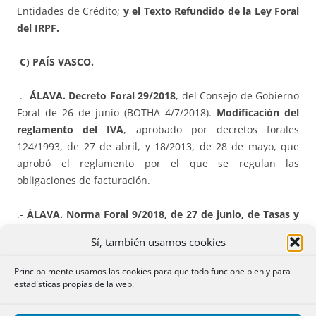
Entidades de Crédito;
y el Texto Refundido de la Ley Foral
del IRPF.
C) PAÍS VASCO.
.-
ÁLAVA. Decreto Foral 29/2018
, del Consejo de Gobierno
Foral de 26 de junio (BOTHA 4/7/2018).
Modificación del
reglamento del IVA
, aprobado por decretos forales
124/1993, de 27 de abril, y 18/2013, de 28 de mayo, que
aprobó el reglamento por el que se regulan las
obligaciones de facturación.
.-
ÁLAVA. Norma Foral 9/2018, de 27 de junio, de Tasas y
Precios Públicos del Sector Público Foral de Álava (BOTHA
Sí, también usamos cookies
6/7/2018).
Principalmente usamos las cookies para que todo funcione bien y para
.- ÁLAVA. Norma Foral 11/2018, de 11 de julio
(BOTHA
estadísticas propias de la web.
20/7/2018)
, de modificación de la Norma Foral 33/2013
del IRPF
al objeto de considerar la utilización del