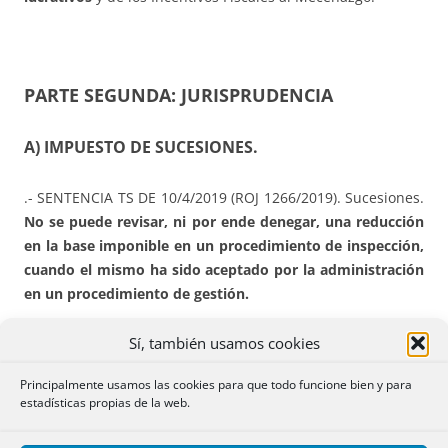
PARTE SEGUNDA: JURISPRUDENCIA
A) IMPUESTO DE SUCESIONES.
.- SENTENCIA TS DE 10/4/2019 (ROJ 1266/2019). Sucesiones.
No se puede revisar, ni por ende denegar, una reducción
en la base imponible en un procedimiento de inspección,
cuando el mismo ha sido aceptado por la administración
en un procedimiento de gestión.
(…) ·»CUARTO.- Contenido interpretativo de esta sentencia.
Sí, también usamos cookies
Principalmente usamos las cookies para que todo funcione bien y para
La cuestión con interés casacional consiste en «Determinar
estadísticas propias de la web.
si el reconocimiento de la reducción de la base imponible
prevista en el artículo 20.2.c) de la Ley 29/1987, de 18 de