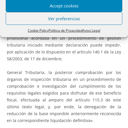
diciembre, del Impuesto sobre Sucesiones y Donaciones ,
Accept cookies
para la adquisición mortis causa de participaciones en
entidades a las que sea de aplicación la exención regulada
Ver preferencias
en el artículo 4.Octavo de la Ley 19/1991, de 6 de junio, del
Cookie Policy
Política de Privacidad
Aviso Legal
Impuesto sobre el Patrimonio, en una liquidación
provisional acordada en un procedimiento de gestión
tributaria iniciado mediante declaración puede impedir,
por aplicación de lo dispuesto en el artículo 140.1 de la Ley
58/2003, de 17 de diciembre,
General Tributaria, la posterior comprobación por los
órganos de inspección tributaria en un procedimiento de
comprobación e investigación del cumplimiento de los
requisitos legales exigidos para disfrutar de ese beneficio
fiscal, efectuada al amparo del artículo 115.3 de este
último texto legal, y, por ende, la denegación de la
reducción de la base imponible anteriormente reconocida
en la correspondiente liquidación definitiva».