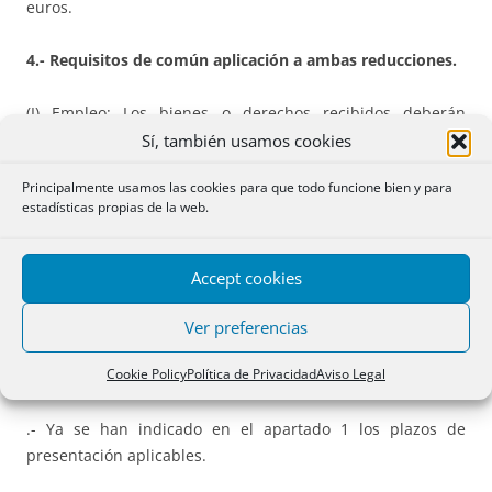
euros.
4.- Requisitos de común aplicación a ambas reducciones.
(I) Empleo: Los bienes o derechos recibidos
deberán
destinarse a las finalidades previstas en cada una de ellas
Sí, también usamos cookies
en el plazo máximo de 12 meses desde la adquisición
y,
Principalmente usamos las cookies para que todo funcione bien y para
obviamente, ello debe ser susceptible de justificación ante
estadísticas propias de la web.
la administración tributaria.
(II)
Si el valor de lo donado excede de 4.000 euros,
siempre
Accept cookies
que proceda la donación del mismo donante, se realice en
una o varias entregas, la adquisición
deberá efectuarse en
Ver preferencias
documento público, o formalizarse de este modo dentro
Cookie Policy
Política de Privacidad
Aviso Legal
del plazo de declaración del impuesto
. Al respecto:
.- Ya se han indicado en el apartado 1 los plazos de
presentación aplicables.