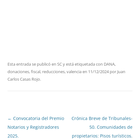
Esta entrada se publicó en
SC
y está etiquetada con
DANA
,
donaciones
,
fiscal
,
reducciones
,
valencia
en
11/12/2024
por
Juan
Carlos Casas Rojo
.
Navegación
←
Convocatoria del Premio
Crónica Breve de Tribunales-
de
Notarios y Registradores
50. Comunidades de
entradas
2025.
propietarios: Pisos turísticos.