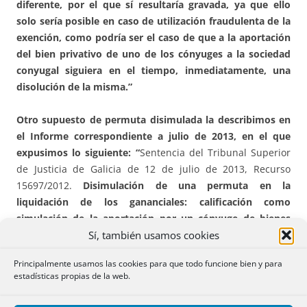
diferente, por el que sí resultaría gravada, ya que ello
solo sería posible en caso de utilización fraudulenta de la
exención, como podría ser el caso de que a la aportación
del bien privativo de uno de los cónyuges a la sociedad
conyugal siguiera en el tiempo, inmediatamente, una
disolución de la misma.”
Otro supuesto de permuta disimulada la describimos en
el Informe correspondiente a julio de 2013, en el que
expusimos lo siguiente: “
Sentencia del Tribunal Superior
de Justicia de Galicia de 12 de julio de 2013, Recurso
15697/2012.
Disimulación de una permuta en la
liquidación de los gananciales: calificación como
simulación de la aportación por un cónyuge de bienes
Sí, también usamos cookies
privativos a la sociedad ganancial para que se adjudiquen
al otro en la posterior liquidación, tributando en ITP.
Principalmente usamos las cookies para que todo funcione bien y para
estadísticas propias de la web.
El 11 de julio de 2008 se aporta por el marido la mitad
indivisa de una vivienda y un local comercial, que se