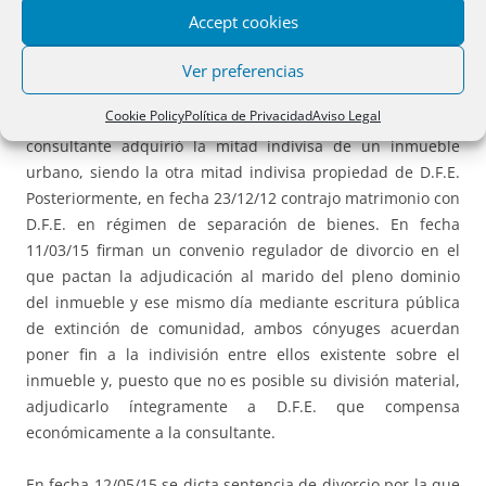
caso de que la transmisión sea a título lucrativo, el
Accept cookies
adquirente.”
Ver preferencias
En la posterior Consulta V3342-15 de 28/10/2015
se
Cookie Policy
Política de Privacidad
Aviso Legal
describen los siguientes hechos: “En fecha 16/12/11 la
consultante adquirió la mitad indivisa de un inmueble
urbano, siendo la otra mitad indivisa propiedad de D.F.E.
Posteriormente, en fecha 23/12/12 contrajo matrimonio con
D.F.E. en régimen de separación de bienes. En fecha
11/03/15 firman un convenio regulador de divorcio en el
que pactan la adjudicación al marido del pleno dominio
del inmueble y ese mismo día mediante escritura pública
de extinción de comunidad, ambos cónyuges acuerdan
poner fin a la indivisión entre ellos existente sobre el
inmueble y, puesto que no es posible su división material,
adjudicarlo íntegramente a D.F.E. que compensa
económicamente a la consultante.
En fecha 12/05/15 se dicta sentencia de divorcio por la que