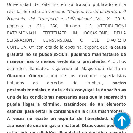
Universidad de Palermo, en su trabajo publicado en la
revista de dicha Universidad “
Giureta. Rivista di Diritto dell
´Economia, dei transporti e dell´Ambiente
”, Vol. XI, 2013,
páginas a 211 250, titulado “LE ATTRIBUZIONI
PATRIMONIALI EFFETTUATE IN OCCASIONE DELLA
SEPARAZIONE CONSENSUALE O DEL DIVORZIO
CONGIUNTO”, con cita de la doctrina, expone que
la causa
gratuita no se puede excluir, pudiendo manifestarse de
manera más o menos evidente o prevalente.
A dichos
acuerdos, llamados, siguiendo al Magistrado de Turín
Giacomo Oberto –
uno de los máximos especialistas
italianos en derecho de familia
–
,
pactos
postmatrimoniales o de la crisis conyugal, la donación es
una de las condiciones necesarias para que la separación
pueda llegar a término, tratándose de un elemento
esencial para evitar la contienda en la crisis matrimonial
.
A veces no existe un espíritu de liberalidad, sino la
asunción de una obligación natural. Otras veces podemos
estar ante una división, liberalidad no donativa, negocio