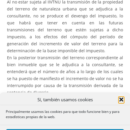
Al no estar sujeta al IIVTNU la transmisión de la propiedad
del terreno de naturaleza urbana que se adjudica a la
consultante, no se produce el devengo del impuesto, lo
que habrá que tener en cuenta en las futuras
transmisiones del terreno que estén sujetas a dicho
impuesto, a los efectos del cómputo del período de
generación del incremento de valor del terreno para la
determinación de la base imponible del impuesto.
En la posterior transmisión del terreno correspondiente al
bien inmueble que se le adjudica a la consultante, se
entenderá que el número de años a lo largo de los cuales
se ha puesto de manifiesto el incremento de valor no se ha
interrumpido por causa de la transmisión derivada de la
sentencia de divorcio.
Sí, también usamos cookies
En cuanto al sujeto pasivo, de acuerdo con lo establecido
Principalmente usamos las cookies para que todo funcione bien y para
en el artículo 106 del TRLRHL, en el caso de transmisión de
estadísticas propias de la web.
la propiedad del terreno a título oneroso, será sujeto
pasivo a título de contribuyente, el transmitente, y en el