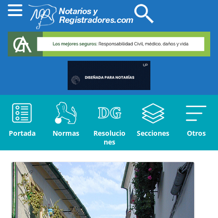
Portada
Normas
Resolucio
Secciones
Otros
nes