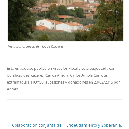
Vista panorámica de Hoyos (Cáceres)
Esta entrada se publicó en
Artículos Fiscal
y está etiquetada con
bonificacioes
,
cáceres
,
Carlos Arriola
,
Carlos Arriola Garrote
,
extremadura
,
HOYOS
,
sucesiones y donaciones
en
20/02/2015
por
Admin
.
Navegación
←
Colaboración conjunta de
Endeudamiento y Soberanía.