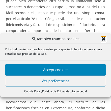
puede bien entenderse circunscrita la limitación sólo a
sucesores o donatarios del Grupo II, mas no a los del I. Es
fácil recordar el juego que puede dar una simple coma,
por el artículo 781 del Código civil, en sede de sustitución
fideicomisaria y facultad de disposición del fiduciario, para
comprender la importancia de la sintaxis en el Derecho.
Sí, también usamos cookies
Pero tal vez sea más beneficiosa, para clientes y notarías,
la advertencia de la disyuntiva planteada en el punto 3 del
Principalmente usamos las cookies para que todo funcione bien y para
estadísticas propias de la web.
mismo artículo:
«3. Esta bonificación será incompatible con la reducción
Accept cookies
establecida en el artículo 15 del Texto Refundido de las
disposiciones legales de la Comunidad Autónoma de
Ver preferencias
Extremadura en materia de tributos cedidos por el Estado,
aprobado por
Decreto Legislativo 1/2013, de 21 de mayo
.
«
Cookie Policy
Política de Privacidad
Aviso Legal
Recordemos que, hasta ahora, el disfrute de las
bonificaciones fiscales en Extremadura, conforme a dicho