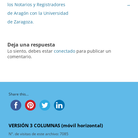
de
los Notarios y Registradores
→
entradas
de Aragón con la Universidad
de Zaragoza.
Deja una respuesta
Lo siento, debes estar
conectado
para publicar un
comentario.
Share this...
VERSIÓN 3 COLUMNAS (móvil horizontal)
N°. de visitas de este archivo:
7085