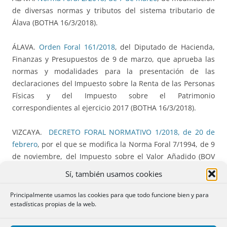
de diversas normas y tributos del sistema tributario de
Álava (BOTHA 16/3/2018).
ÁLAVA.
Orden Foral 161/2018
, del Diputado de Hacienda,
Finanzas y Presupuestos de 9 de marzo, que aprueba las
normas y modalidades para la presentación de las
declaraciones del Impuesto sobre la Renta de las Personas
Físicas y del Impuesto sobre el Patrimonio
correspondientes al ejercicio 2017 (BOTHA 16/3/2018).
VIZCAYA.
DECRETO FORAL NORMATIVO 1/2018, de 20 de
febrero
, por el que se modifica la Norma Foral 7/1994, de 9
de noviembre, del Impuesto sobre el Valor Añadido (BOV
1/33/2018).
Sí, también usamos cookies
VIZCAYA.
ORDEN FORAL 277/2018, de 9 de febrero
del
Principalmente usamos las cookies para que todo funcione bien y para
estadísticas propias de la web.
diputado foral de Hacienda y Finanzas, por la que se
modifica la Orden Foral 2304/2017, de 22 de diciembre, por