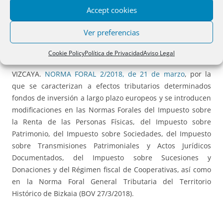
la que se aprueban los precios medios de venta aplicables
Accept cookies
en la gestión del Impuesto sobre Transmisiones
Patrimoniales y Actos Jurídicos Documentados, Impuesto
Ver preferencias
sobre Sucesiones y Donaciones e Impuesto Especial sobre
Determinados Medios de Transporte (BOV 2/3/2018).
Cookie Policy
Política de Privacidad
Aviso Legal
VIZCAYA.
NORMA FORAL 2/2018, de 21 de marzo
, por la
que se caracterizan a efectos tributarios determinados
fondos de inversión a largo plazo europeos y se introducen
modificaciones en las Normas Forales del Impuesto sobre
la Renta de las Personas Físicas, del Impuesto sobre
Patrimonio, del Impuesto sobre Sociedades, del Impuesto
sobre Transmisiones Patrimoniales y Actos Jurídicos
Documentados, del Impuesto sobre Sucesiones y
Donaciones y del Régimen fiscal de Cooperativas, así como
en la Norma Foral General Tributaria del Territorio
Histórico de Bizkaia (BOV 27/3/2018).