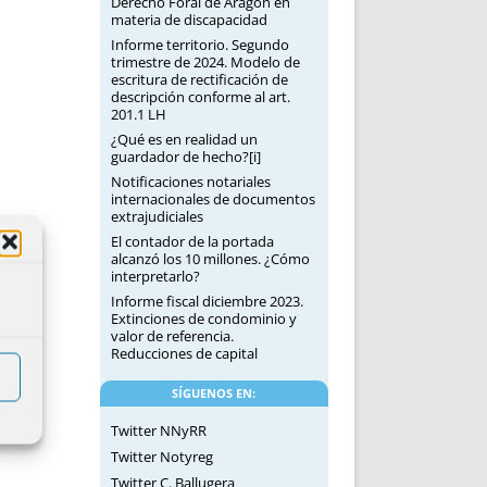
Derecho Foral de Aragón en
materia de discapacidad
Informe territorio. Segundo
trimestre de 2024. Modelo de
escritura de rectificación de
descripción conforme al art.
201.1 LH
¿Qué es en realidad un
guardador de hecho?[i]
Notificaciones notariales
internacionales de documentos
extrajudiciales
El contador de la portada
alcanzó los 10 millones. ¿Cómo
interpretarlo?
Informe fiscal diciembre 2023.
Extinciones de condominio y
valor de referencia.
Reducciones de capital
SÍGUENOS EN:
Twitter NNyRR
Twitter Notyreg
Twitter C. Ballugera