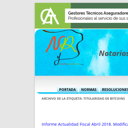
Notarios
PORTADA
NORMAS
RESOLUCIONE
MÁS USADAS (CUADRO)
INFORMES 
ARCHIVO DE LA ETIQUETA:
TITULARIDAD DE BITCOINS
INFORMES MENSUALES
VOCES P
MÁS DESTACADAS
VOCES M
TITULARES DESDE 2002
TITULARES
Informe Actualidad Fiscal Abril 2018. Modifi