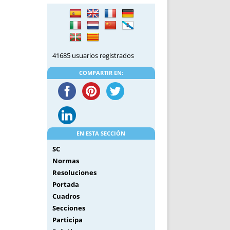
DE INICIO
PREMIO NYR
VORITOS
CONVENCIONES ANUALES
A IRPF
NUEVA ETAPA
AS
POLÍTICA DE PRIVACIDAD
41685 usuarios registrados
IJUELAS
AVISO LEGAL
POTECA
REPORTAR INCIDENCIA
COMPARTIR EN:
PERES
LOGOTIPO
CES
ENTREVISTAS
SONRISA
ENVÍA CORREO
EN ESTA SECCIÓN
CANALES DE VÍDEO
SC
Normas
Resoluciones
Portada
Cuadros
Secciones
Participa