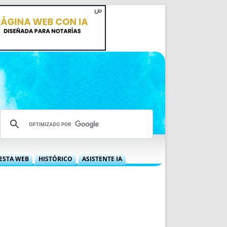
ESTA WEB
HISTÓRICO
ASISTENTE IA
A DGRN
QUÉ OFRECEMOS
 NIF
IDEARIO WEB
 LABORAL
QUIÉNES SOMOS
ÁBILES
HISTORIA