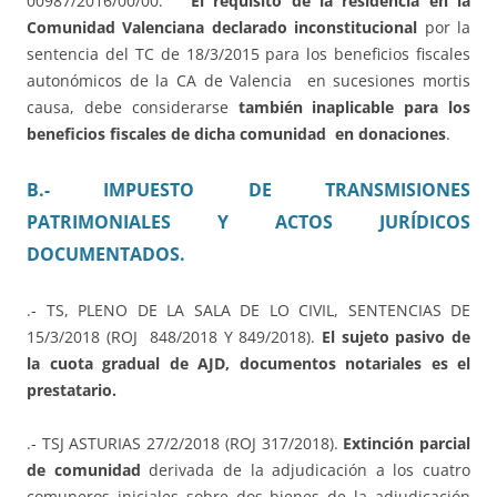
00987/2016/00/00.
El requisito de la residencia en la
Comunidad Valenciana declarado inconstitucional
por la
sentencia del TC de 18/3/2015 para los beneficios fiscales
autonómicos de la CA de Valencia en sucesiones mortis
causa, debe considerarse
también inaplicable para los
beneficios fiscales de dicha comunidad en donaciones
.
B.- IMPUESTO DE TRANSMISIONES
PATRIMONIALES Y ACTOS JURÍDICOS
DOCUMENTADOS.
.- TS, PLENO DE LA SALA DE LO CIVIL, SENTENCIAS DE
15/3/2018 (ROJ 848/2018 Y 849/2018).
El sujeto pasivo de
la cuota gradual de AJD, documentos notariales es el
prestatario.
.- TSJ ASTURIAS 27/2/2018 (ROJ 317/2018).
Extinción parcial
de comunidad
derivada de la adjudicación a los cuatro
comuneros iniciales sobre dos bienes de la adjudicación