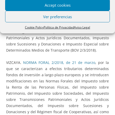
Accept cookies
VIZCAYA.
ORDEN FORAL 277/2018, de 9 de febrero
del
diputado foral de Hacienda y Finanzas, por la que se
Ver preferencias
modifica la Orden Foral 2304/2017, de 22 de diciembre, por
la que se aprueban los precios medios de venta aplicables
Cookie Policy
Política de Privacidad
Aviso Legal
en la gestión del Impuesto sobre Transmisiones
Patrimoniales y Actos Jurídicos Documentados, Impuesto
sobre Sucesiones y Donaciones e Impuesto Especial sobre
Determinados Medios de Transporte (BOV 2/3/2018).
VIZCAYA.
NORMA FORAL 2/2018, de 21 de marzo
, por la
que se caracterizan a efectos tributarios determinados
fondos de inversión a largo plazo europeos y se introducen
modificaciones en las Normas Forales del Impuesto sobre
la Renta de las Personas Físicas, del Impuesto sobre
Patrimonio, del Impuesto sobre Sociedades, del Impuesto
sobre Transmisiones Patrimoniales y Actos Jurídicos
Documentados, del Impuesto sobre Sucesiones y
Donaciones y del Régimen fiscal de Cooperativas, así como