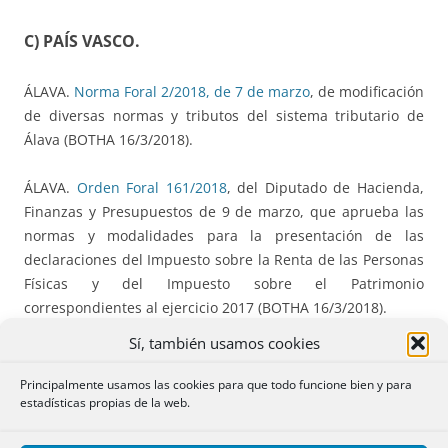
C) PAÍS VASCO.
ÁLAVA.
Norma Foral 2/2018, de 7 de marzo
, de modificación
de diversas normas y tributos del sistema tributario de
Álava (BOTHA 16/3/2018).
ÁLAVA.
Orden Foral 161/2018
, del Diputado de Hacienda,
Finanzas y Presupuestos de 9 de marzo, que aprueba las
normas y modalidades para la presentación de las
declaraciones del Impuesto sobre la Renta de las Personas
Físicas y del Impuesto sobre el Patrimonio
correspondientes al ejercicio 2017 (BOTHA 16/3/2018).
Sí, también usamos cookies
VIZCAYA.
DECRETO FORAL NORMATIVO 1/2018, de 20 de
febrero
, por el que se modifica la Norma Foral 7/1994, de 9
Principalmente usamos las cookies para que todo funcione bien y para
estadísticas propias de la web.
de noviembre, del Impuesto sobre el Valor Añadido (BOV
1/33/2018).